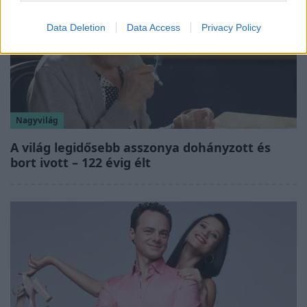
Data Deletion
Data Access
Privacy Policy
Nagyvilág
A világ legidősebb asszonya dohányzott és
bort ivott – 122 évig élt