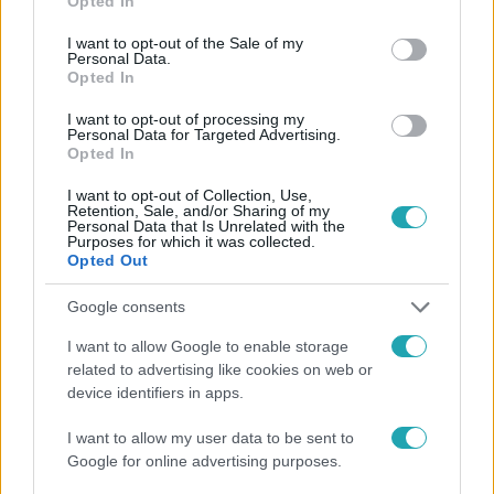
Opted In
use your data for below specified purposes in below Google
consent section.
I want to opt-out of the Sale of my
Personal Data.
Opted In
#
HÁZON KÍVÜL
#
ADÁSRÉSZLETEK
#
VIDEÓ
I want to opt-out of processing my
Personal Data for Targeted Advertising.
#
KEGYELMI BOTRÁNY
#
INFLUENSZER
#
TÜNTETÉS
Opted In
#
HŐSÖK TERE
#
GYŰJTÉS
#
BICSKE
#
ÁLDOZATOK
I want to opt-out of Collection, Use,
Retention, Sale, and/or Sharing of my
#
IGAZGATÓ
#
GYERMEKOTTHON
#
TAPASZTÓ ORSI
Personal Data that Is Unrelated with the
Purposes for which it was collected.
#
GULYÁS MÁRTON
#
FANCSIKAI ESZTER
Opted Out
#
UTCÁRÓL LAKÁSBA EGYESÜLET
#
BELFÖLD
#
MA
Google consents
I want to allow Google to enable storage
related to advertising like cookies on web or
device identifiers in apps.
I want to allow my user data to be sent to
Google for online advertising purposes.
Népszerű