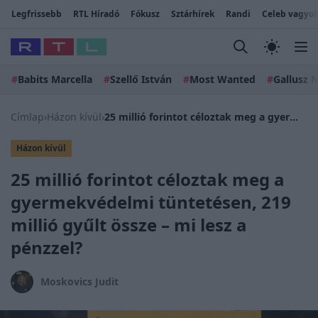
Legfrissebb
RTL Híradó
Fókusz
Sztárhírek
Randi
Celeb vagyok
#
Babits Marcella
#
Szellő István
#
Most Wanted
#
Gallusz N
Címlap
›
Házon kívül
›
25 millió forintot céloztak meg a gyermekvédelmi tüntetésen, 219 millió gyűlt össze – mi lesz a pénzzel?
Házon kívül
25 millió forintot céloztak meg a
gyermekvédelmi tüntetésen, 219
millió gyűlt össze – mi lesz a
pénzzel?
Moskovics Judit