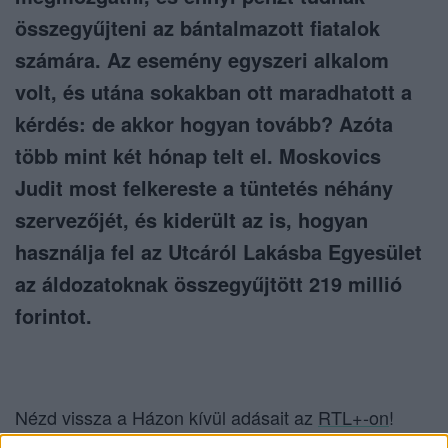
összegyűjteni az bántalmazott fiatalok
számára. Az esemény egyszeri alkalom
volt, és utána sokakban ott maradhatott a
kérdés: de akkor hogyan tovább? Azóta
több mint két hónap telt el. Moskovics
Judit most felkereste a tüntetés néhány
szervezőjét, és kiderült az is, hogyan
használja fel az Utcáról Lakásba Egyesület
az áldozatoknak összegyűjtött 219 millió
forintot.
Nézd vissza a Házon kívül adásait az
RTL+-on
!