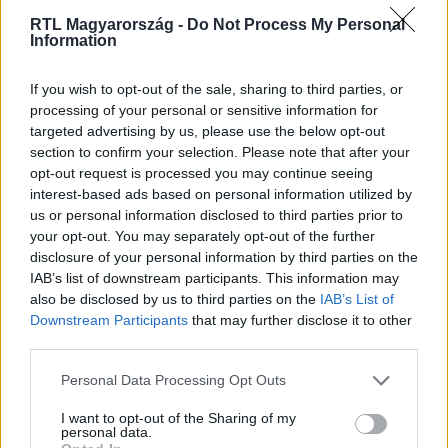
RTL Magyarország -
Do Not Process My Personal
Information
Itt állítsd be, hogy az RTL.hu az elsők között
legyen a Google-találatokban!
If you wish to opt-out of the sale, sharing to third parties, or
processing of your personal or sensitive information for
targeted advertising by us, please use the below opt-out
section to confirm your selection. Please note that after your
opt-out request is processed you may continue seeing
interest-based ads based on personal information utilized by
us or personal information disclosed to third parties prior to
your opt-out. You may separately opt-out of the further
disclosure of your personal information by third parties on the
IAB’s list of downstream participants. This information may
also be disclosed by us to third parties on the
IAB’s List of
Downstream Participants
that may further disclose it to other
Kövess minket, és értesülj a friss
third parties.
hírekről a Facebookon is!
Please note that this website/app uses one or more Google
Personal Data Processing Opt Outs
services and may gather and store information including but
Követem
not limited to your visit or usage behaviour. You may click to
I want to opt-out of the Sharing of my
personal data.
grant or deny consent to Google and its third-party tags to