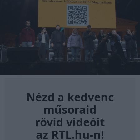
Nézd a kedvenc műsoraid rövi
Nézd a kedvenc
műsoraid
rövid videóit
az RTL.hu-n!