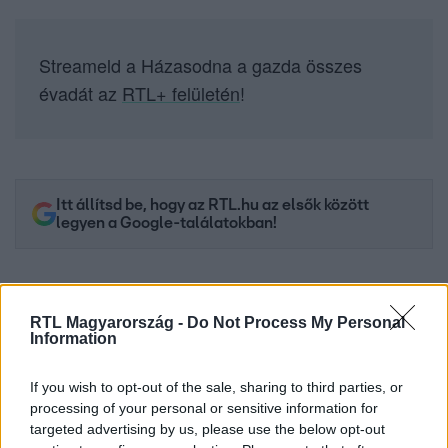
Streameld a Házasodna a gazda összes
évadát az
RTL+ felületén
!
Itt állítsd be, hogy az RTL.hu az elsők között
legyen a Google-találatokban!
RTL Magyarország -
Do Not Process My Personal
Information
If you wish to opt-out of the sale, sharing to third parties, or
processing of your personal or sensitive information for
targeted advertising by us, please use the below opt-out