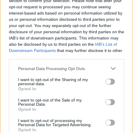
section to confirm your selection. Please note that after your
opt-out request is processed you may continue seeing
Kövess minket, és értesülj a friss hírekről a
interest-based ads based on personal information utilized by
Facebookon is!
us or personal information disclosed to third parties prior to
your opt-out. You may separately opt-out of the further
disclosure of your personal information by third parties on the
Követem
IAB’s list of downstream participants. This information may
also be disclosed by us to third parties on the
IAB’s List of
Downstream Participants
that may further disclose it to other
third parties.
Please note that this website/app uses one or more Google
Personal Data Processing Opt Outs
services and may gather and store information including but
#
HÁZASODNA A GAZDA
#
RTL
#
ADÁSRÉSZLETEK
not limited to your visit or usage behaviour. You may click to
I want to opt-out of the Sharing of my
personal data.
#
VIDEÓ
#
TAKÁCS GYURI
#
GYURI GAZDA
grant or deny consent to Google and its third-party tags to
Opted In
use your data for below specified purposes in below Google
#
BEMUTATKOZÁS
#
TÁRSKERESÉS
consent section.
I want to opt-out of the Sale of my
Personal Data.
#
HÁZASODNA A GAZDA 2025
Opted In
I want to opt-out of processing my
Personal Data for Targeted Advertising.
Opted In