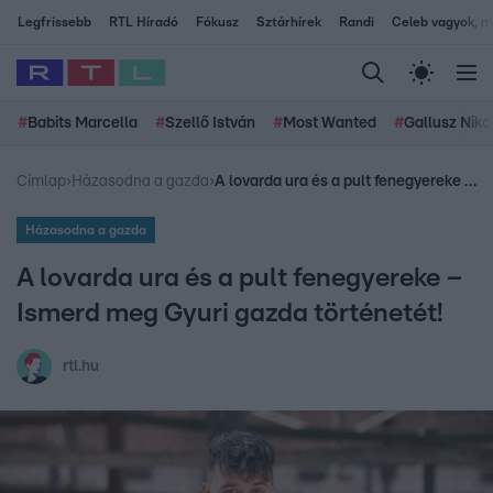
Legfrissebb
RTL Híradó
Fókusz
Sztárhírek
Randi
Celeb vagyok, me
#
Babits Marcella
#
Szellő István
#
Most Wanted
#
Gallusz Niko
Címlap
›
Házasodna a gazda
›
A lovarda ura és a pult fenegyereke – Ismerd meg Gyuri gazda történetét!
Házasodna a gazda
A lovarda ura és a pult fenegyereke –
Ismerd meg Gyuri gazda történetét!
rtl.hu