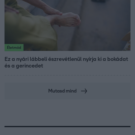
Életmód
Ez a nyári lábbeli észrevétlenül nyírja ki a bokádat
és a gerincedet
Mutasd mind