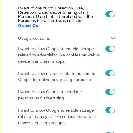
I want to opt-out of Collection, Use,
Retention, Sale, and/or Sharing of my
Personal Data that Is Unrelated with the
Purposes for which it was collected.
Népszerű
Opted Out
Google consents
I want to allow Google to enable storage
6:41
related to advertising like cookies on web or
device identifiers in apps.
I want to allow my user data to be sent to
Google for online advertising purposes.
I want to allow Google to send me
personalized advertising.
I want to allow Google to enable storage
Fókusz
related to analytics like cookies on web or
Mindössze 214-en élnek a borsodi zsákfaluban,
device identifiers in apps.
ahol egyetlen játszótér jelenti a nyári szünetet