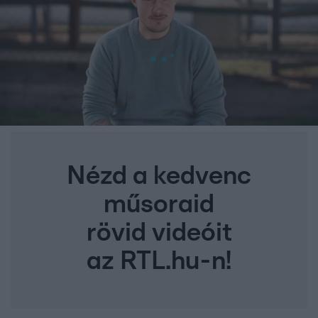
Nézd a kedvenc
műsoraid
rövid videóit
az RTL.hu-n!