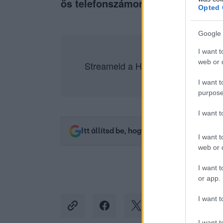
ös telefonszámon, vagy a
www.rtl
Opted 
Google 
I want t
web or d
Streameld a Házasodna a gazda ö
I want t
purpose
I want 
Itt állítsd be, hogy az RTL.hu az elsők 
I want t
web or d
I want t
or app.
I want t
I want t