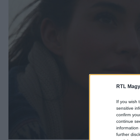
RTL Magy
If you wish 
sensitive in
confirm you
continue se
information 
further disc