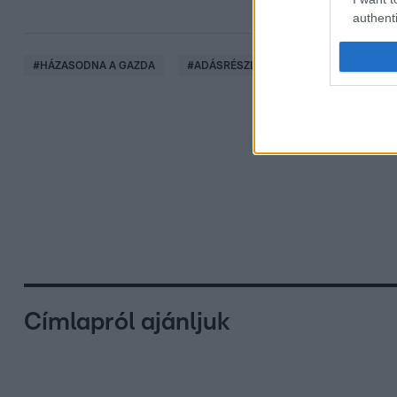
authenti
#
HÁZASODNA A GAZDA
#
ADÁSRÉSZLETEK
#
ANNA GAZDA
Címlapról ajánljuk