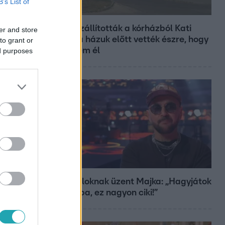
B’s List of
Fókusz
Hazaszállították a kórházból Kati
er and store
nénit, a házuk előtt vették észre, hogy
to grant or
már nem él
ed purposes
Bulvár
A fiataloknak üzent Majka: „Hagyjátok
ezt abba, ez nagyon ciki!”