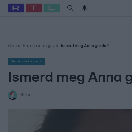
#
Babits Marcella
#
Szellő István
#
Most Wanted
#
Gallusz Ni
Címlap
›
Házasodna a gazda
›
Ismerd meg Anna gazdát!
Házasodna a gazda
Ismerd meg Anna g
rtl.hu