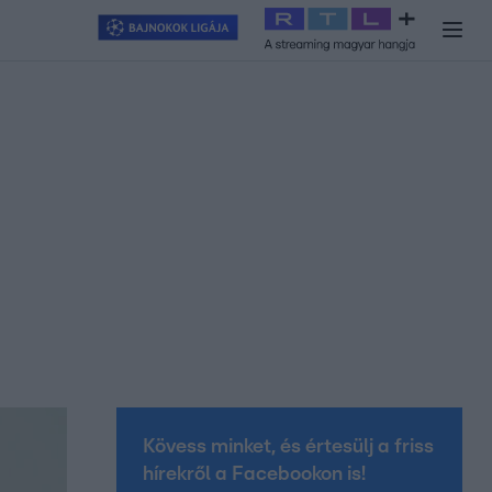
y
#
RTL+
#
Exek csatája 2026
#
Celeb vagyok, ments ki innen
#
H
Kövess minket, és értesülj a friss
hírekről a Facebookon is!