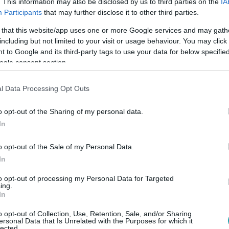
. This information may also be disclosed by us to third parties on the
IA
Participants
that may further disclose it to other third parties.
 that this website/app uses one or more Google services and may gath
Link másolása
including but not limited to your visit or usage behaviour. You may click 
 to Google and its third-party tags to use your data for below specifi
ogle consent section.
di nő, a nagybetűs NŐ. Önálló, kitartó,
l Data Processing Opt Outs
el is éri azokat. Okos, nem fél a
o opt-out of the Sharing of my personal data.
 nem mellesleg igazi bombázó. Olyan férfira
In
ja őt, aki valódi társa lesz a
o opt-out of the Sale of my Personal Data.
at főzni és jókat beszélgetni leendő
In
 cinkosa a hétköznapok forgatagában, de
to opt-out of processing my Personal Data for Targeted
 megtenne, és akivel együtt építhetnék a
ing.
In
k, figyelem! Ha úgy érzitek, Anna mellett
, jelentkezzetek Viberen a 06 30 995 95 95-
o opt-out of Collection, Use, Retention, Sale, and/or Sharing
ersonal Data that Is Unrelated with the Purposes for which it
lected.