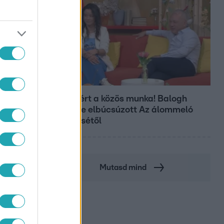
Bulvár
Véget ért a közös munka! Balogh
Levente elbúcsúzott Az álommeló
győztesétől
Mutasd mind