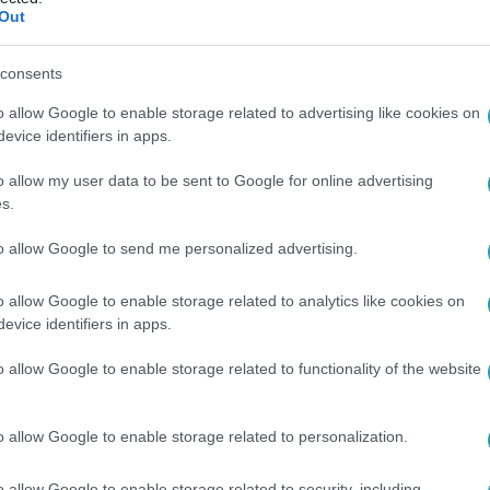
.hu/gazda/anna
weboldalon.
Out
consents
o allow Google to enable storage related to advertising like cookies on
evice identifiers in apps.
sszes évadát az
RTL+ felületén
!
o allow my user data to be sent to Google for online advertising
s.
to allow Google to send me personalized advertising.
között legyen a Google-találatokban!
o allow Google to enable storage related to analytics like cookies on
evice identifiers in apps.
o allow Google to enable storage related to functionality of the website
o allow Google to enable storage related to personalization.
o allow Google to enable storage related to security, including