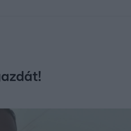
kolett
#
Időjárás
#
RTL műsor
#
Víz
#
Magyar Péter
#
Csillagjeg
azdát!