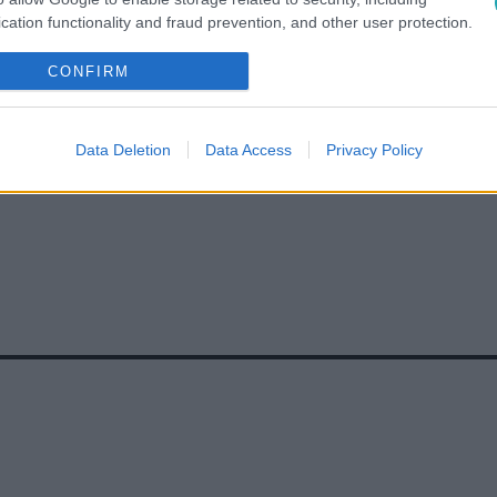
cation functionality and fraud prevention, and other user protection.
CONFIRM
#
PILLÁR ANNA
#
6. ÉVAD
#
BEMUTATKOZÁS
#
VIDEÓ
Data Deletion
Data Access
Privacy Policy