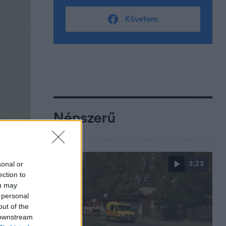
Követem
Népszerű
sonal or
3:23
ection to
ou may
 personal
out of the
 downstream