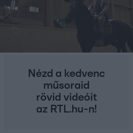
Nézd a kedvenc
műsoraid
rövid videóit
az RTL.hu-n!