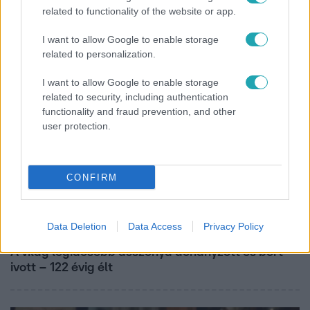
related to functionality of the website or app.
Ez a nyári lábbeli észrevétlenül nyírja ki a bokádat
és a gerincedet
I want to allow Google to enable storage
related to personalization.
I want to allow Google to enable storage
related to security, including authentication
functionality and fraud prevention, and other
user protection.
CONFIRM
Data Deletion
Data Access
Privacy Policy
Nagyvilág
A világ legidősebb asszonya dohányzott és bort
ivott – 122 évig élt