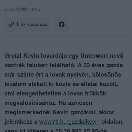
2023. április 7. 17:52
Link másolása
Gratzl Kevin lovardája egy Unterwart nevű
osztrák faluban található. A 23 éves gazda
már szinte ért a lovak nyelvén, kölcsönös
bizalom alakult ki közte és állatai között,
ami elengedhetetlen a lovas trükkök
megvalósításához. Ha szívesen
megismerkednél Kevin gazdával, akkor
jelentkezz a
www.rtl.hu/gazda/kevin
oldalon,
vagy írj Viberen a 06 30 995 95 95-ös