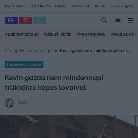
Legfrissebb
RTL Híradó
Fókusz
Sztárhírek
Randi
Celeb vagyok, me
#
Babits Marcella
#
Szellő István
#
Most Wanted
#
Gallusz Niko
Címlap
›
Házasodna a gazda
›
Kevin gazda nem mindennapi trükkökre képes lovaival
Házasodna a gazda
Kevin gazda nem mindennapi
trükkökre képes lovaival
rtl.hu