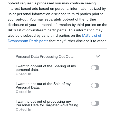
opt-out request is processed you may continue seeing
interest-based ads based on personal information utilized by
us or personal information disclosed to third parties prior to
your opt-out. You may separately opt-out of the further
disclosure of your personal information by third parties on the
IAB’s list of downstream participants. This information may
Kövess minket, és értesülj a friss hírekről a
also be disclosed by us to third parties on the
IAB’s List of
Facebookon is!
Downstream Participants
that may further disclose it to other
third parties.
Követem
Please note that this website/app uses one or more Google
Personal Data Processing Opt Outs
services and may gather and store information including but
not limited to your visit or usage behaviour. You may click to
I want to opt-out of the Sharing of my
personal data.
grant or deny consent to Google and its third-party tags to
Opted In
use your data for below specified purposes in below Google
consent section.
I want to opt-out of the Sale of my
Personal Data.
#
HÁZASODNA A GAZDA
#
EXTRA VIDEÓK
Opted In
#
KEVIN GAZDA
#
LOVAK
#
LOVARDA
I want to opt-out of processing my
Personal Data for Targeted Advertising.
#
GRATZL KEVIN
#
VIDEÓ
#
6. ÉVAD
Opted In