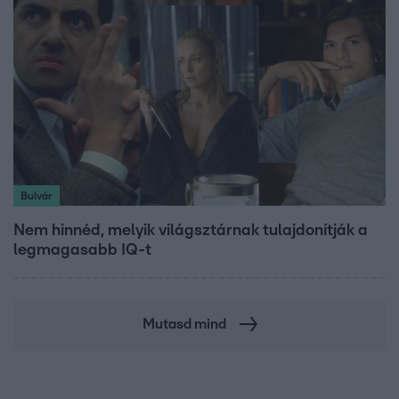
Bulvár
Nem hinnéd, melyik világsztárnak tulajdonítják a
legmagasabb IQ-t
Mutasd mind