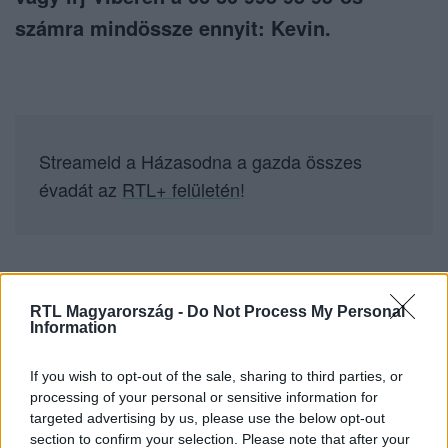
számra mindössze ennyit: Kevin.
Streameld a Házasodna a gazda összes
évadát az
RTL+ felületén
!
Itt állítsd be, hogy az RTL.hu az elsők között
RTL Magyarország -
Do Not Process My Personal
legyen a Google-találatokban!
Information
If you wish to opt-out of the sale, sharing to third parties, or
processing of your personal or sensitive information for
targeted advertising by us, please use the below opt-out
section to confirm your selection. Please note that after your