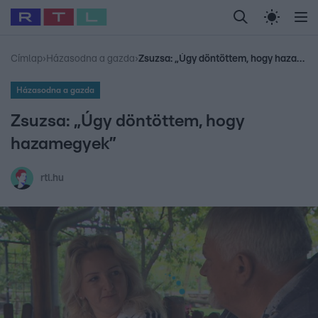
Legfrissebb
RTL Híradó
Fókusz
Sztárhírek
Randi
Celeb vagyok, me
#
Babits Marcella
#
Szellő István
#
Most Wanted
#
Gallusz Niko
Címlap
›
Házasodna a gazda
›
Zsuzsa: „Úgy döntöttem, hogy hazamegyek”
Házasodna a gazda
Zsuzsa: „Úgy döntöttem, hogy
hazamegyek”
rtl.hu