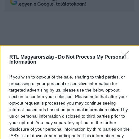
legyen a Google-találatokban!
RTL Magyarország -
Do Not Process My Personal
Information
If you wish to opt-out of the sale, sharing to third parties, or
processing of your personal or sensitive information for
Kövess minket, és értesülj a friss hírekről a
targeted advertising by us, please use the below opt-out
Facebookon is!
section to confirm your selection. Please note that after your
opt-out request is processed you may continue seeing
interest-based ads based on personal information utilized by
Követem
us or personal information disclosed to third parties prior to
your opt-out. You may separately opt-out of the further
disclosure of your personal information by third parties on the
IAB’s list of downstream participants. This information may