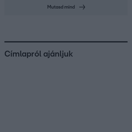
Mutasd mind
Címlapról ajánljuk