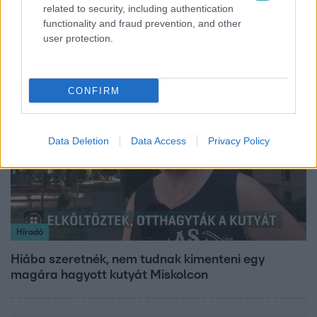
related to security, including authentication
Hosszú Katinka a dokumentumfilmjében Shane
functionality and fraud prevention, and other
Tusupról: A medencében minden működött
user protection.
CONFIRM
2:06
Data Deletion
Data Access
Privacy Policy
Híradó
Hiába szeretnék, nem tudnak kimenteni egy
magára hagyott kutyát Miskolcon