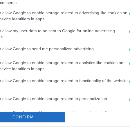
consents
o allow Google to enable storage related to advertising like cookies on
között legyen a Google-találatokban!
evice identifiers in apps.
o allow my user data to be sent to Google for online advertising
s.
to allow Google to send me personalized advertising.
o allow Google to enable storage related to analytics like cookies on
evice identifiers in apps.
o allow Google to enable storage related to functionality of the website
#
NÁDAI ANIKÓ
#
KIVÁLASZTÁS
#
TÜNDE
#
DALMA
o allow Google to enable storage related to personalization.
#
RTL
o allow Google to enable storage related to security, including
CONFIRM
cation functionality and fraud prevention, and other user protection.