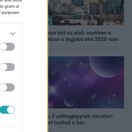
er and store
to grant or
ed purposes
Nagyvilág
Nem Bécs lett az első: ezekben a
városokban a legjobb élni 2026-ban
Horoszkóp
Ennek a 3 csillagjegynek váratlan
sikereket hozhat a hét