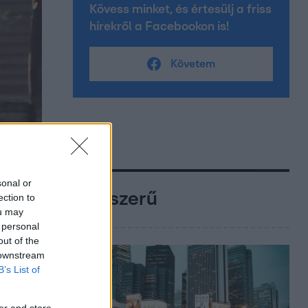
Kövess minket, és értesülj a friss
hírekről a Facebookon is!
Követem
sonal or
Népszerű
ection to
ou may
 personal
out of the
 downstream
B’s List of