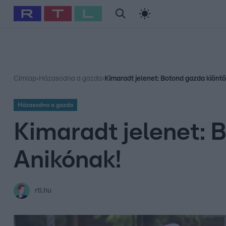
#
Babits Marcella
#
Szellő István
#
Most Wanted
#
Gallusz Ni
Címlap
›
Házasodna a gazda
›
Kimaradt jelenet: Botond gazda kiöntö
Házasodna a gazda
Kimaradt jelenet: 
Anikónak!
rtl.hu