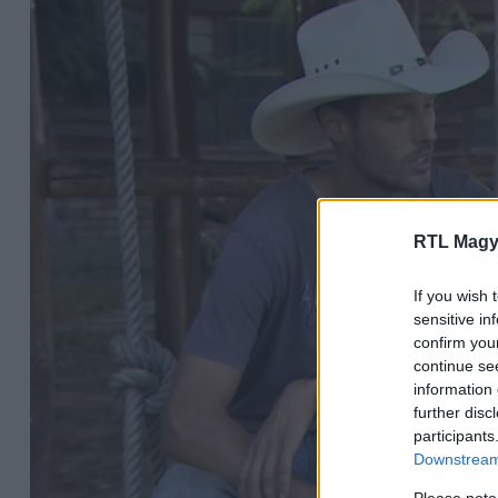
RTL Magy
If you wish 
sensitive in
confirm you
continue se
information 
further disc
participants
Downstream 