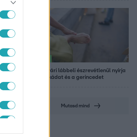
Életmód
Ez a nyári lábbeli észrevétlenül nyírja
ki a bokádat és a gerincedet
Mutasd mind