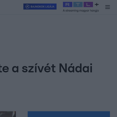
y
#
RTL+
#
Exek csatája 2026
#
Celeb vagyok, ments ki innen
#
H
e a szívét Nádai