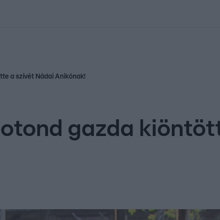
kolett
#
Időjárás
#
RTL műsor
#
Víz
#
Magyar Péter
#
Csillagjeg
tte a szívét Nádai Anikónak!
Botond gazda kiöntött