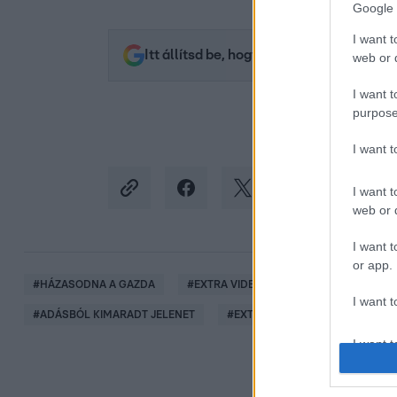
Google 
I want t
Itt állítsd be, hogy az RTL.hu az elsők 
web or d
I want t
purpose
I want 
I want t
web or d
I want t
or app.
#
HÁZASODNA A GAZDA
#
EXTRA VIDEÓK
#
BOTOND GAZDA
I want t
#
ADÁSBÓL KIMARADT JELENET
#
EXTRA VIDEÓ
#
RTL KLUB
I want t
authenti