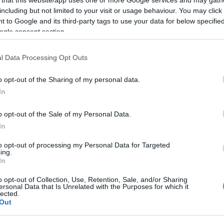
 that this website/app uses one or more Google services and may gath
including but not limited to your visit or usage behaviour. You may click 
 to Google and its third-party tags to use your data for below specifi
ogle consent section.
l Data Processing Opt Outs
Link másolása
o opt-out of the Sharing of my personal data.
In
olna az egyik lányt, elmesélte Anikónak,
o opt-out of the Sale of my Personal Data.
benne Tünde és Dalma kapcsán.
In
to opt-out of processing my Personal Data for Targeted
ing.
In
o opt-out of Collection, Use, Retention, Sale, and/or Sharing
ersonal Data that Is Unrelated with the Purposes for which it
sszes évadát az
RTL+ felületén
!
lected.
Out