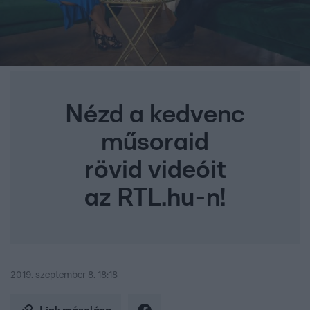
Nézd a kedvenc
műsoraid
rövid videóit
az RTL.hu-n!
2019. szeptember 8. 18:18