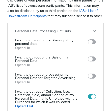
disclosure of your personal information by third parties on the
IAB’s list of downstream participants. This information may
also be disclosed by us to third parties on the
IAB’s List of
Downstream Participants
that may further disclose it to other
#
HÁZASODNA A GAZDA
#
ADÁSRÉSZLETEK
third parties.
#
BOTOND GAZDA
#
RAPID RANDI
#
RTL
Please note that this website/app uses one or more Google
Personal Data Processing Opt Outs
services and may gather and store information including but
#
RTL KLUB
not limited to your visit or usage behaviour. You may click to
I want to opt-out of the Sharing of my
personal data.
grant or deny consent to Google and its third-party tags to
Opted In
use your data for below specified purposes in below Google
consent section.
I want to opt-out of the Sale of my
Personal Data.
Opted In
I want to opt-out of processing my
Népszerű
Personal Data for Targeted Advertising.
Opted In
I want to opt-out of Collection, Use,
Retention, Sale, and/or Sharing of my
Personal Data that Is Unrelated with the
Purposes for which it was collected.
Opted Out