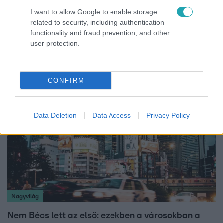
I want to allow Google to enable storage
related to security, including authentication
Fókusz
functionality and fraud prevention, and other
user protection.
Majka hiába mondta le erdélyi koncertjét, a
rajongók így is felköszöntötték a születésnapján
CONFIRM
Data Deletion
Data Access
Privacy Policy
Nagyvilág
Nem Bécs lett az első: ezekben a városokban a