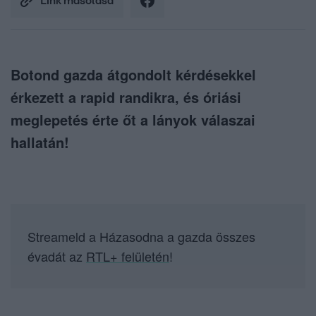
Link másolása
Botond gazda átgondolt kérdésekkel
érkezett a rapid randikra, és óriási
meglepetés érte őt a lányok válaszai
hallatán!
Streameld a Házasodna a gazda összes
évadát az
RTL+ felületén
!