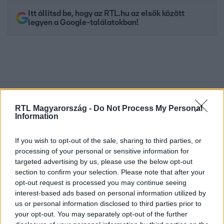
Itt állítsd be, hogy az RTL.hu az elsők között
legyen a Google-találatokban!
RTL Magyarország -
Do Not Process My Personal
Information
If you wish to opt-out of the sale, sharing to third parties, or
processing of your personal or sensitive information for
Kövess minket, és értesülj a friss hírekről a
targeted advertising by us, please use the below opt-out
Facebookon is!
section to confirm your selection. Please note that after your
opt-out request is processed you may continue seeing
interest-based ads based on personal information utilized by
Követem
us or personal information disclosed to third parties prior to
your opt-out. You may separately opt-out of the further