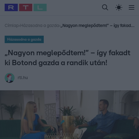
Legfrissebb
RTL Híradó
Fókusz
Sztárhírek
Randi
Celeb vagyok, me
#
Babits Marcella
#
Szellő István
#
Most Wanted
#
Gallusz Niko
Címlap
›
Házasodna a gazda
›
„Nagyon meglepődtem!” – így fakadt ki Botond gazda a randik után!
Házasodna a gazda
„Nagyon meglepődtem!” – így fakadt
ki Botond gazda a randik után!
rtl.hu