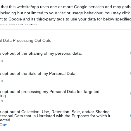
 that this website/app uses one or more Google services and may gath
including but not limited to your visit or usage behaviour. You may click 
 to Google and its third-party tags to use your data for below specifi
ogle consent section.
Link másolása
l Data Processing Opt Outs
o opt-out of the Sharing of my personal data.
In
zében jelentős fordulatok várják a
nt valakinek, Ticiána jelöltje váratlanul
o opt-out of the Sale of my Personal Data.
In
 is felkavarja az állóvizet. A 14. epizód
to opt-out of processing my Personal Data for Targeted
ing.
In
o opt-out of Collection, Use, Retention, Sale, and/or Sharing
ersonal Data that Is Unrelated with the Purposes for which it
lected.
Out
 új évadát az
RTL+ Premiumon
!