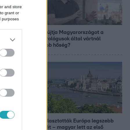
er and store
to grant or
ed purposes
Fókusz
Miért sújtja Magyarországot a
meteorológusok által vártnál
nagyobb hőség?
Európa
Megválasztották Európa legszebb
épületét – magyar lett az első