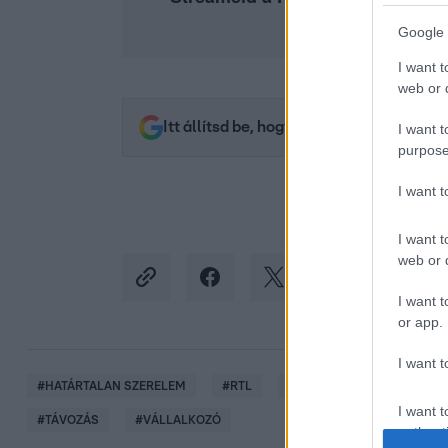
Google 
I want t
web or d
Itt állítsd be, hogy az RTL.hu az elsők 
I want t
purpose
I want 
I want t
web or d
I want t
or app.
I want t
#
HATÁRTALAN SZERELEM
#
RTL
#
BULVÁR
#
PERNESS 
I want t
#
TÁVOZÁS
#
VÁLLALKOZÓ
authenti