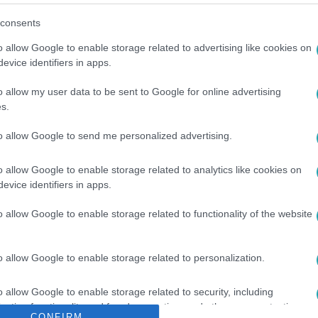
consents
o allow Google to enable storage related to advertising like cookies on
evice identifiers in apps.
között legyen a Google-találatokban!
o allow my user data to be sent to Google for online advertising
s.
to allow Google to send me personalized advertising.
o allow Google to enable storage related to analytics like cookies on
evice identifiers in apps.
o allow Google to enable storage related to functionality of the website
o allow Google to enable storage related to personalization.
NORBERT
#
ORAVEC TICIÁNA
#
LAJKÓ NORBI
#
CSÓK
o allow Google to enable storage related to security, including
cation functionality and fraud prevention, and other user protection.
CONFIRM