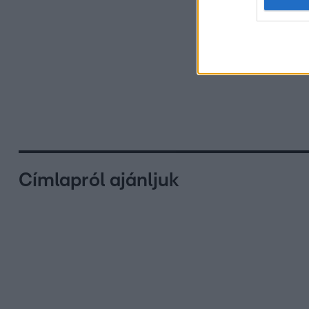
Címlapról ajánljuk