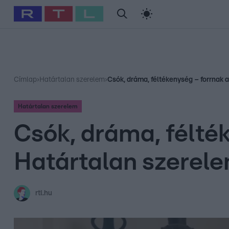
#
Babits Marcella
#
Szellő István
#
Most Wanted
#
Gallusz Ni
Címlap
›
Határtalan szerelem
›
Csók, dráma, féltékenység – forrnak 
Határtalan szerelem
Csók, dráma, félték
Határtalan szerel
rtl.hu