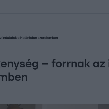
kolett
#
Időjárás
#
RTL műsor
#
Víz
#
Magyar Péter
#
Csillagjeg
az indulatok a Határtalan szerelemben
enység – forrnak az 
emben