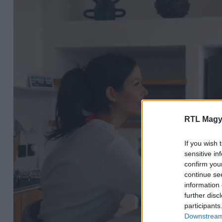
RTL Magy
If you wish 
sensitive in
confirm you
continue se
information 
further disc
participants
Downstream 