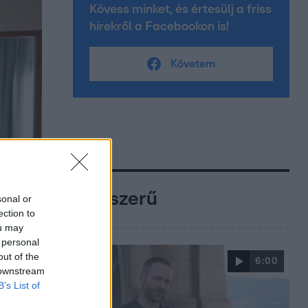
Kövess minket, és értesülj a friss
hírekről a Facebookon is!
Követem
Népszerű
sonal or
ection to
ou may
 personal
out of the
6:00
 downstream
B’s List of