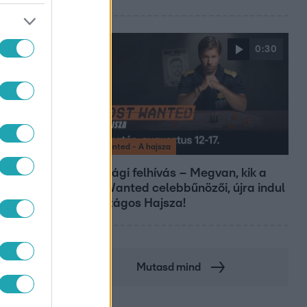
0:30
Most Wanted - A hajsza
Lakossági felhívás – Megvan, kik a
Most Wanted celebbűnözői, újra indul
az országos Hajsza!
Mutasd mind