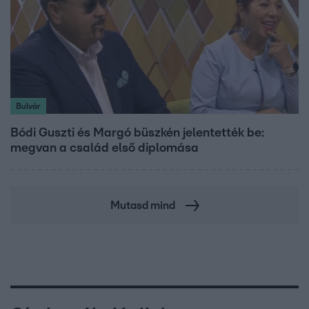
Bulvár
Bódi Guszti és Margó büszkén jelentették be:
megvan a család első diplomása
Mutasd mind