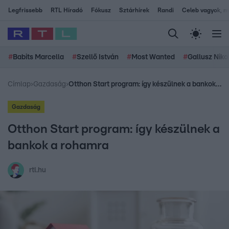
Legfrissebb
RTL Híradó
Fókusz
Sztárhírek
Randi
Celeb vagyok, me
#
Babits Marcella
#
Szellő István
#
Most Wanted
#
Gallusz Niko
Címlap
›
Gazdaság
›
Otthon Start program: így készülnek a bankok a rohamra
Gazdaság
Otthon Start program: így készülnek a
bankok a rohamra
rtl.hu