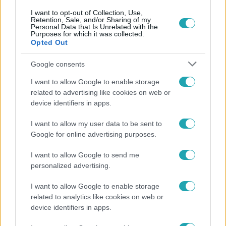
I want to opt-out of Collection, Use,
Retention, Sale, and/or Sharing of my
Personal Data that Is Unrelated with the
Purposes for which it was collected.
Népszerű
Opted Out
Google consents
I want to allow Google to enable storage
3:23
related to advertising like cookies on web or
device identifiers in apps.
I want to allow my user data to be sent to
Google for online advertising purposes.
I want to allow Google to send me
personalized advertising.
I want to allow Google to enable storage
Fókusz
related to analytics like cookies on web or
Hazaszállították a kórházból Kati nénit, a házuk
device identifiers in apps.
előtt vették észre, hogy már nem él