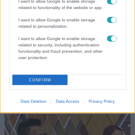
I want to allow Google to enable storage
related to functionality of the website or app.
6:12
I want to allow Google to enable storage
related to personalization.
I want to allow Google to enable storage
related to security, including authentication
functionality and fraud prevention, and other
user protection.
Reggeli
CONFIRM
Átvonul a hidegfront az országon – így alakul a
hőmérséklet a hét második felében
Data Deletion
Data Access
Privacy Policy