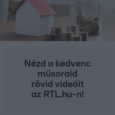
Nézd a kedvenc
műsoraid
rövid videóit
az RTL.hu-n!