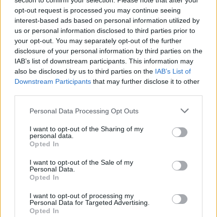
section to confirm your selection. Please note that after your
opt-out request is processed you may continue seeing
Kövess minket, és értesülj a friss hírekről a
interest-based ads based on personal information utilized by
Facebookon is!
us or personal information disclosed to third parties prior to
your opt-out. You may separately opt-out of the further
disclosure of your personal information by third parties on the
Követem
IAB’s list of downstream participants. This information may
also be disclosed by us to third parties on the
IAB’s List of
Downstream Participants
that may further disclose it to other
third parties.
Please note that this website/app uses one or more Google
Personal Data Processing Opt Outs
services and may gather and store information including but
#
GAZDASÁG
#
BANK360
#
HITEL
not limited to your visit or usage behaviour. You may click to
I want to opt-out of the Sharing of my
personal data.
#
OTTHON START
#
OTP BANK
#
MBH BANK
grant or deny consent to Google and its third-party tags to
Opted In
use your data for below specified purposes in below Google
#
ERSTE BANK
#
RAIFFEISEN BANK
#
GRÁNIT BANK
consent section.
I want to opt-out of the Sale of my
Personal Data.
#
LAKÁSHITEL
#
PÉNZÜGY
#
INGATLAN
Opted In
I want to opt-out of processing my
Personal Data for Targeted Advertising.
Opted In