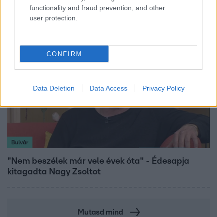
sztárfellépői
functionality and fraud prevention, and other
user protection.
CONFIRM
Data Deletion
Data Access
Privacy Policy
Bulvár
"Nem beszélek már vele évek óta" - Édesapja
kitagadta Nagy Zsoltot
Mutasd mind