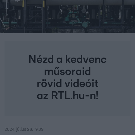
Nézd a kedvenc
műsoraid
rövid videóit
az RTL.hu-n!
2024. július 26. 19:39