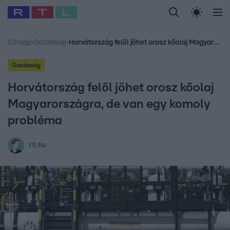
Legfrissebb
RTL Híradó
Fókusz
Sztárhírek
Randi
Celeb vagyok, me
#
Babits Marcella
#
Szellő István
#
Most Wanted
#
Gallusz Niko
Címlap
›
Gazdaság
›
Horvátország felől jöhet orosz kőolaj Magyarországra, de van egy komoly probléma
Gazdaság
Horvátország felől jöhet orosz kőolaj
Magyarországra, de van egy komoly
probléma
rtl.hu