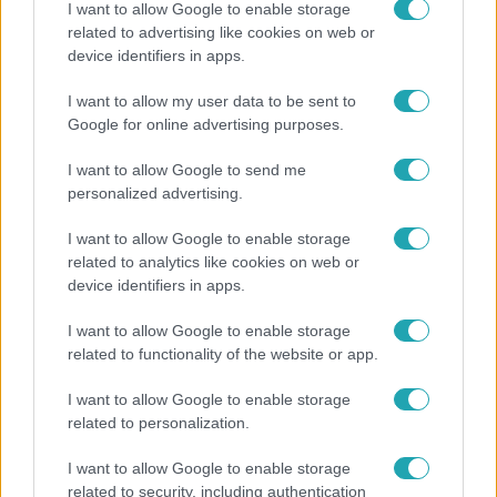
I want to allow Google to enable storage
related to advertising like cookies on web or
device identifiers in apps.
Híradó
I want to allow my user data to be sent to
Felrobbant egy powerbank, pillanatok alatt porig
Google for online advertising purposes.
égett egy autó Debrecenben.
I want to allow Google to send me
personalized advertising.
4:55
I want to allow Google to enable storage
related to analytics like cookies on web or
device identifiers in apps.
I want to allow Google to enable storage
related to functionality of the website or app.
I want to allow Google to enable storage
related to personalization.
Fókusz
I want to allow Google to enable storage
Mutatjuk, miket kértek az öltözőjükbe az idei Sziget
related to security, including authentication