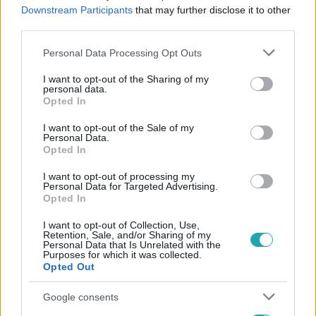
#
VEZETÉK
#
SZLOVÁKIA
#
UKRAJNA
Downstream Participants
that may further disclose it to other
third parties.
#
BARÁTSÁG KŐOLAJVEZETÉK
Please note that this website/app uses one or more Google
Personal Data Processing Opt Outs
services and may gather and store information including but
not limited to your visit or usage behaviour. You may click to
I want to opt-out of the Sharing of my
personal data.
grant or deny consent to Google and its third-party tags to
Opted In
use your data for below specified purposes in below Google
consent section.
I want to opt-out of the Sale of my
Personal Data.
Opted In
Népszerű
I want to opt-out of processing my
Personal Data for Targeted Advertising.
Opted In
2:30
I want to opt-out of Collection, Use,
Retention, Sale, and/or Sharing of my
Personal Data that Is Unrelated with the
Purposes for which it was collected.
Opted Out
Google consents