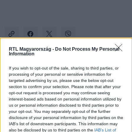
RTL Magyarország -
Do Not Process My Personal
Information
Kövess minket, és értesülj a friss hírekről a
If you wish to opt-out of the sale, sharing to third parties, or
Facebookon is!
processing of your personal or sensitive information for
targeted advertising by us, please use the below opt-out
Követem
section to confirm your selection. Please note that after your
opt-out request is processed you may continue seeing
interest-based ads based on personal information utilized by
us or personal information disclosed to third parties prior to
your opt-out. You may separately opt-out of the further
disclosure of your personal information by third parties on the
IAB’s list of downstream participants. This information may
#
GAZDASÁG
#
LUKOIL
#
KŐOLAJ
#
ADRIA
also be disclosed by us to third parties on the
IAB’s List of