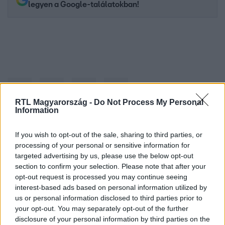
legyen a Google-találatokban!
RTL Magyarország -
Do Not Process My Personal
Information
If you wish to opt-out of the sale, sharing to third parties, or
Kövess minket, és értesülj a friss hírekről a
processing of your personal or sensitive information for
Facebookon is!
targeted advertising by us, please use the below opt-out
section to confirm your selection. Please note that after your
Követem
opt-out request is processed you may continue seeing
interest-based ads based on personal information utilized by
us or personal information disclosed to third parties prior to
your opt-out. You may separately opt-out of the further
disclosure of your personal information by third parties on the