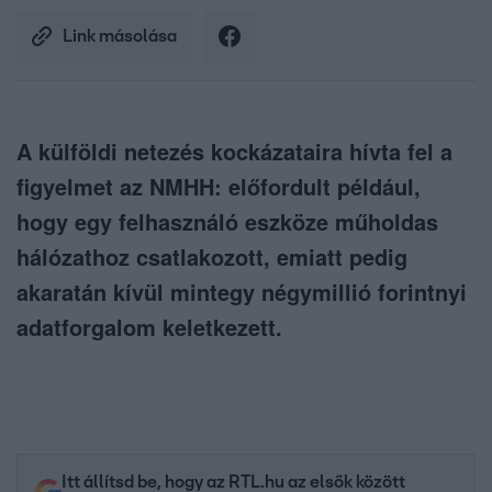
Link másolása
A külföldi netezés kockázataira hívta fel a
figyelmet az NMHH: előfordult például,
hogy egy felhasználó eszköze műholdas
hálózathoz csatlakozott, emiatt pedig
akaratán kívül mintegy négymillió forintnyi
adatforgalom keletkezett.
Itt állítsd be, hogy az RTL.hu az elsők között