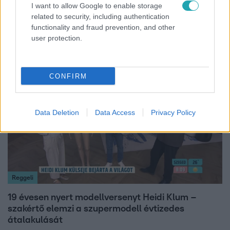
Reggeli
I want to allow Google to enable storage
related to security, including authentication
Átvonul a hidegfront az országon – így alakul a
functionality and fraud prevention, and other
hőmérséklet a hét második felében
user protection.
7:02
CONFIRM
Data Deletion
Data Access
Privacy Policy
Reggeli
19 évesen nyert modellversenyt Heidi Klum –
szakértő elemzi a szupermodell évtizedes
átalakulását