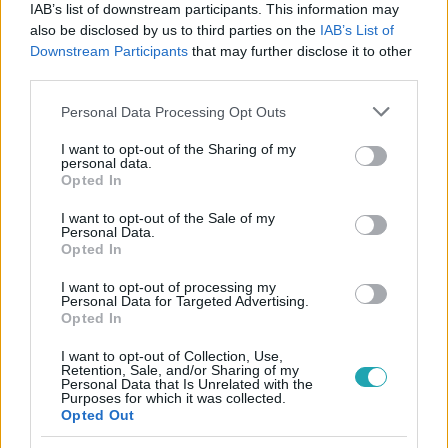
IAB’s list of downstream participants. This information may
also be disclosed by us to third parties on the
IAB’s List of
#
GAZDASÁG
#
INTERNET
#
MOBILINTERNET
Downstream Participants
that may further disclose it to other
third parties.
#
KÜLFÖLD
#
UTAZÁS
Please note that this website/app uses one or more Google
Personal Data Processing Opt Outs
services and may gather and store information including but
not limited to your visit or usage behaviour. You may click to
I want to opt-out of the Sharing of my
personal data.
grant or deny consent to Google and its third-party tags to
Opted In
use your data for below specified purposes in below Google
consent section.
I want to opt-out of the Sale of my
Personal Data.
Népszerű
Opted In
I want to opt-out of processing my
Personal Data for Targeted Advertising.
Opted In
3:14
I want to opt-out of Collection, Use,
Retention, Sale, and/or Sharing of my
Personal Data that Is Unrelated with the
Purposes for which it was collected.
Opted Out