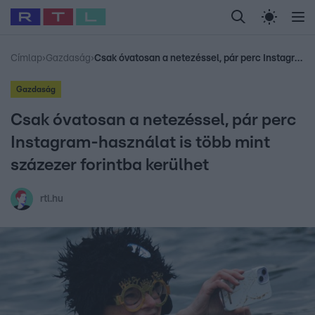
Legfrissebb
RTL Híradó
Fókusz
Sztárhírek
Randi
Celeb vagyok, me
#
Babits Marcella
#
Szellő István
#
Most Wanted
#
Gallusz Niko
Címlap
›
Gazdaság
›
Csak óvatosan a netezéssel, pár perc Instagram-használat is több mint százezer forintba kerülhet
Gazdaság
Csak óvatosan a netezéssel, pár perc
Instagram-használat is több mint
százezer forintba kerülhet
rtl.hu