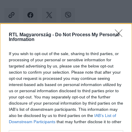
RTL Magyarország -
Do Not Process My Personal
Information
Kövess minket, és értesülj a friss hírekről a
Facebookon is!
If you wish to opt-out of the sale, sharing to third parties, or
processing of your personal or sensitive information for
Követem
targeted advertising by us, please use the below opt-out
section to confirm your selection. Please note that after your
opt-out request is processed you may continue seeing
interest-based ads based on personal information utilized by
us or personal information disclosed to third parties prior to
your opt-out. You may separately opt-out of the further
disclosure of your personal information by third parties on the
#
GAZDASÁG
#
SZTRÁJK
#
AUTOLIV
IAB’s list of downstream participants. This information may
also be disclosed by us to third parties on the
IAB’s List of
#
VASAS SZAKSZERVEZET
#
BÉREMELÉS
Downstream Participants
that may further disclose it to other
third parties.