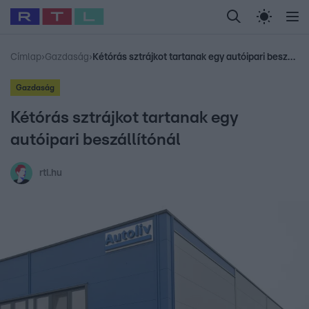
Legfrissebb
RTL Híradó
Fókusz
Sztárhírek
Randi
Celeb vagyok, me
#
Babits Marcella
#
Szellő István
#
Most Wanted
#
Gallusz Niko
Címlap
›
Gazdaság
›
Kétórás sztrájkot tartanak egy autóipari beszállítónál
Gazdaság
Kétórás sztrájkot tartanak egy
autóipari beszállítónál
rtl.hu