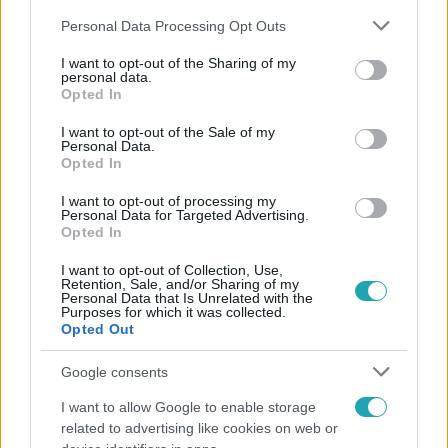
Please note that this website/app uses one or more Google
Personal Data Processing Opt Outs
services and may gather and store information including but
not limited to your visit or usage behaviour. You may click to
I want to opt-out of the Sharing of my
personal data.
grant or deny consent to Google and its third-party tags to
Opted In
use your data for below specified purposes in below Google
Népszerű
consent section.
I want to opt-out of the Sale of my
Personal Data.
Opted In
I want to opt-out of processing my
Personal Data for Targeted Advertising.
Opted In
I want to opt-out of Collection, Use,
Retention, Sale, and/or Sharing of my
Personal Data that Is Unrelated with the
Purposes for which it was collected.
Opted Out
Google consents
I want to allow Google to enable storage
Nagyvilág
related to advertising like cookies on web or