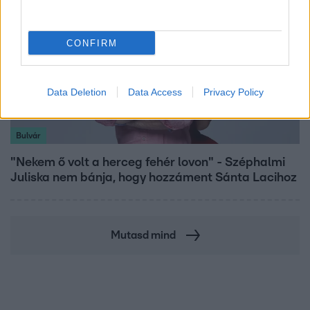
CONFIRM
Data Deletion
Data Access
Privacy Policy
Bulvár
"Nekem ő volt a herceg fehér lovon" - Széphalmi
Juliska nem bánja, hogy hozzáment Sánta Lacihoz
Mutasd mind