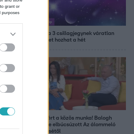
to grant or
ed purposes
Horoszkóp
Ennek a 3 csillagjegynek váratlan
sikereket hozhat a hét
Bulvár
Véget ért a közös munka! Balogh
Levente elbúcsúzott Az álommeló
győztesétől