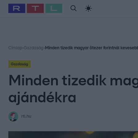
#
Babits Marcella
#
Szellő István
#
Most Wanted
#
Gallusz Ni
Címlap
›
Gazdaság
›
Minden tizedik magyar ötezer forintnál keveseb
Gazdaság
Minden tizedik mag
ajándékra
rtl.hu