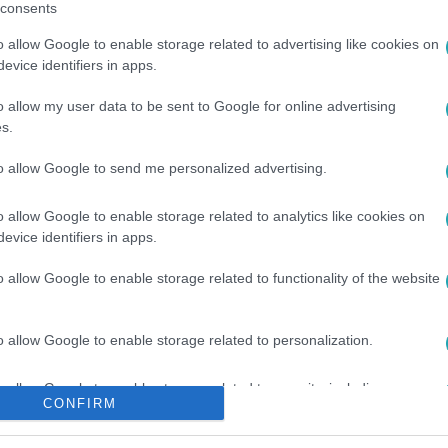
consents
o allow Google to enable storage related to advertising like cookies on
evice identifiers in apps.
o allow my user data to be sent to Google for online advertising
s.
to allow Google to send me personalized advertising.
#
AJÁNDÉKOZÁS
#
AJÁNDÉK
#
KARÁCSONYI AJÁNDÉK
o allow Google to enable storage related to analytics like cookies on
evice identifiers in apps.
o allow Google to enable storage related to functionality of the website
o allow Google to enable storage related to personalization.
o allow Google to enable storage related to security, including
CONFIRM
cation functionality and fraud prevention, and other user protection.