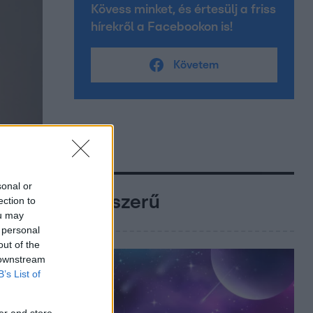
Kövess minket, és értesülj a friss
hírekről a Facebookon is!
Követem
sonal or
Népszerű
ection to
ou may
 personal
out of the
 downstream
B’s List of
er and store