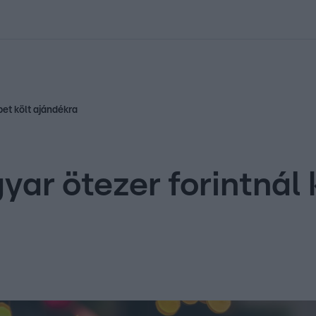
kolett
#
Időjárás
#
RTL műsor
#
Víz
#
Magyar Péter
#
Csillagjeg
bet költ ajándékra
yar ötezer forintnál