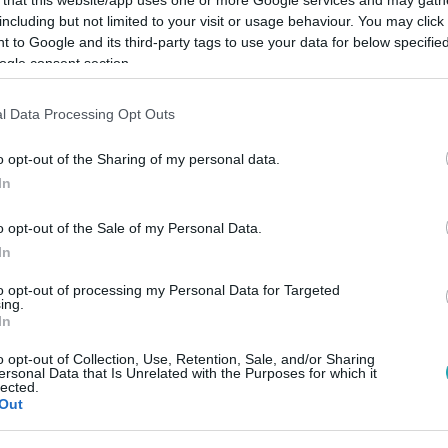
including but not limited to your visit or usage behaviour. You may click 
 to Google and its third-party tags to use your data for below specifi
ogle consent section.
l Data Processing Opt Outs
Link másolása
o opt-out of the Sharing of my personal data.
In
arok 14 százaléka egyáltalán nem tervez
o opt-out of the Sale of my Personal Data.
In
to opt-out of processing my Personal Data for Targeted
ing.
In
o opt-out of Collection, Use, Retention, Sale, and/or Sharing
ersonal Data that Is Unrelated with the Purposes for which it
között legyen a Google-találatokban!
lected.
Out