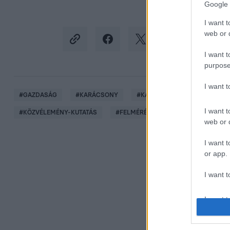
Google 
I want t
web or d
I want t
purpose
I want 
#
GAZDASÁG
#
KARÁCSONY
#
KARÁCSONYI KÉSZÜLŐDÉS
I want t
#
KÖZVÉLEMÉNY-KUTATÁS
#
FELMÉRÉS
#
KÖLTEKEZÉS
web or d
I want t
or app.
I want t
I want t
authenti