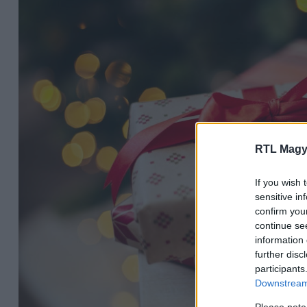
RTL Magy
If you wish 
sensitive in
confirm you
continue se
information 
further disc
participants
Downstream 
Please note