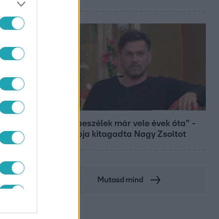
Bulvár
"Nem beszélek már vele évek óta" -
Édesapja kitagadta Nagy Zsoltot
Mutasd mind