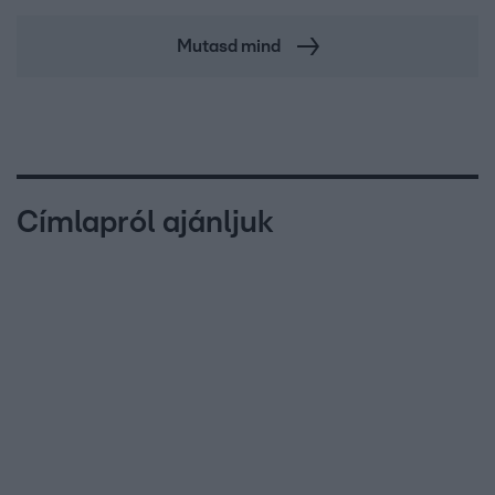
Mutasd mind
Címlapról ajánljuk