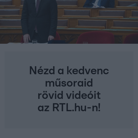
Nézd a kedvenc
műsoraid
rövid videóit
az RTL.hu-n!