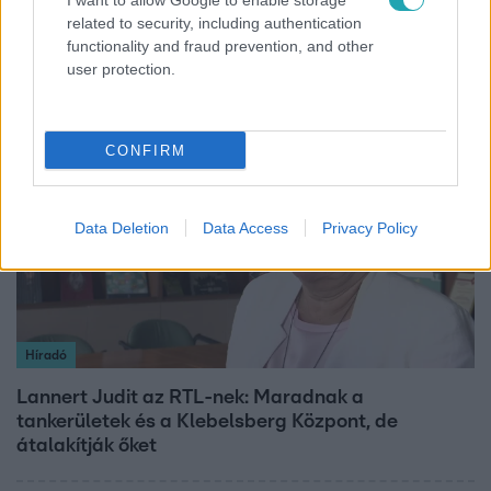
I want to allow Google to enable storage
Otthagyta a rádiózást, most óceánjáró hajón
related to security, including authentication
functionality and fraud prevention, and other
dolgozik Garami Gábor
user protection.
3:14
CONFIRM
Data Deletion
Data Access
Privacy Policy
Híradó
Lannert Judit az RTL-nek: Maradnak a
tankerületek és a Klebelsberg Központ, de
átalakítják őket