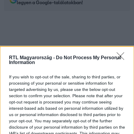
legyen a Google-találatokban!
RTL Magyarország -
Do Not Process My Personal
Information
If you wish to opt-out of the sale, sharing to third parties, or
Kövess minket, és értesülj a friss hírekről a
processing of your personal or sensitive information for
Facebookon is!
targeted advertising by us, please use the below opt-out
section to confirm your selection. Please note that after your
opt-out request is processed you may continue seeing
Követem
interest-based ads based on personal information utilized by
us or personal information disclosed to third parties prior to
your opt-out. You may separately opt-out of the further
disclosure of your personal information by third parties on the
IAB’s list of downstream participants. This information may