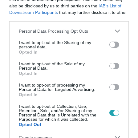
also be disclosed by us to third parties on the
IAB’s List of
#
GAZDASÁG
#
DECEMBER 24
#
KARÁCSONY
Downstream Participants
that may further disclose it to other
third parties.
#
MUNKASZÜNETI NAP
#
GULYÁS GERGELY
Please note that this website/app uses one or more Google
Personal Data Processing Opt Outs
services and may gather and store information including but
not limited to your visit or usage behaviour. You may click to
I want to opt-out of the Sharing of my
personal data.
grant or deny consent to Google and its third-party tags to
Opted In
use your data for below specified purposes in below Google
consent section.
I want to opt-out of the Sale of my
Personal Data.
Opted In
Népszerű
I want to opt-out of processing my
Personal Data for Targeted Advertising.
Opted In
I want to opt-out of Collection, Use,
Retention, Sale, and/or Sharing of my
Personal Data that Is Unrelated with the
Purposes for which it was collected.
Opted Out
Google consents