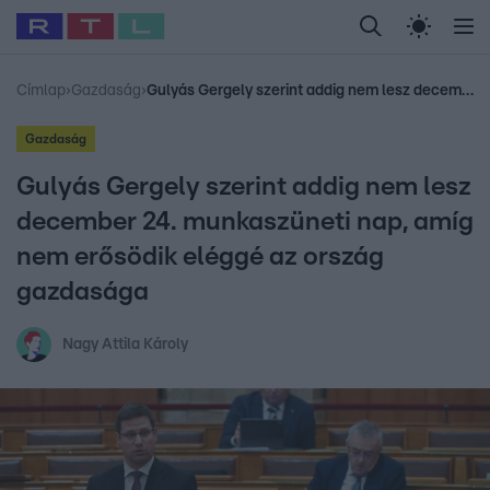
Legfrissebb
RTL Híradó
Fókusz
Sztárhírek
Randi
Celeb vagyok, me
#
Babits Marcella
#
Szellő István
#
Most Wanted
#
Gallusz Niko
Címlap
›
Gazdaság
›
Gulyás Gergely szerint addig nem lesz december 24. munkaszüneti nap, amíg nem erősödik eléggé az ország gazdasága
Gazdaság
Gulyás Gergely szerint addig nem lesz
december 24. munkaszüneti nap, amíg
nem erősödik eléggé az ország
gazdasága
Nagy Attila Károly