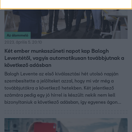
Az álommeló
2023. április 5. 20:10
Két ember munkaszüneti napot kap Balogh
Leventétől, vagyis automatikusan továbbjutnak a
következő adásban
Balogh Levente az első kiválasztási hét utolsó napján
szembesítette a jelölteket azzal, hogy mi vár még a
továbbjutókra a következő hetekben. Két jelentkező
számára pedig egy jó hírrel is készült: nekik nem kell
bizonyítaniuk a következő adásban, így egyenes ágon
jutnak a következő fordulóba.