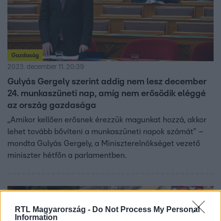
Gazdaság
2023. december 11. 20:39
Gulyás Gergely szerint addig nem lesz december
24. munkaszüneti nap, amíg nem erősödik eléggé
az ország gazdasága
„Amikor kellően erősnek érezzük magunkat hozzá, akkor
lehet tovább bővíteni a munkaszüneti napok számát” –
mondta Gulyás Gergely, a Miniszterelnökséget vezető
miniszter hétfőn a parlamentben.
2:50
RTL Magyarország -
Do Not Process My Personal
Information