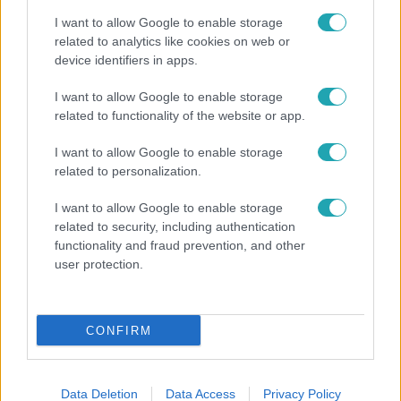
I want to allow Google to enable storage
related to analytics like cookies on web or
device identifiers in apps.
I want to allow Google to enable storage
related to functionality of the website or app.
I want to allow Google to enable storage
Belföld
related to personalization.
2023. július 13. 19:42
Hatnapos munkaszünet lesz jövő karácsonykor
I want to allow Google to enable storage
related to security, including authentication
Szenteste napján sem kell dolgozni az általános
functionality and fraud prevention, and other
munkarendben foglalkoztatottaknak.
user protection.
CONFIRM
0:50
Data Deletion
Data Access
Privacy Policy