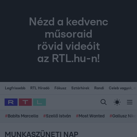
Nézd a kedvenc
műsoraid
rövid videóit
az RTL.hu-n!
Legfrissebb
RTL Híradó
Fókusz
Sztárhírek
Randi
Celeb vagyok, me
#
Babits Marcella
#
Szellő István
#
Most Wanted
#
Gallusz Niko
MUNKASZÜNETI NAP