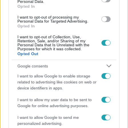
adatai szerint a magyarok dolgoznak a hatodik legtöbbet
Personal Data.
Opted In
az Unióban.
I want to opt-out of processing my
Personal Data for Targeted Advertising.
Opted In
I want to opt-out of Collection, Use,
Retention, Sale, and/or Sharing of my
Personal Data that Is Unrelated with the
Purposes for which it was collected.
Opted Out
Gazdaság
Google consents
2023. november 13. 13:57
Továbbra is dolgozhatunk szenteste napján, a
I want to allow Google to enable storage
Fidesz lesöpörte a javaslatot
related to advertising like cookies on web or
device identifiers in apps.
Nem ment át a fideszes többségen, hogy szenteste
munkaszüneti nap legyen.
I want to allow my user data to be sent to
Google for online advertising purposes.
I want to allow Google to send me
personalized advertising.