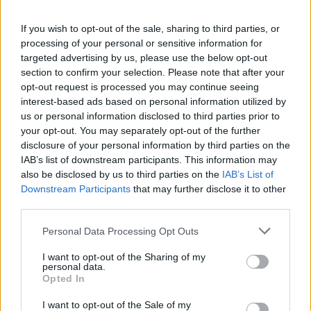
If you wish to opt-out of the sale, sharing to third parties, or
processing of your personal or sensitive information for
targeted advertising by us, please use the below opt-out
section to confirm your selection. Please note that after your
opt-out request is processed you may continue seeing
interest-based ads based on personal information utilized by
Híradó
us or personal information disclosed to third parties prior to
2023. november 21. 17:29
your opt-out. You may separately opt-out of the further
Munkaszüneti nap lehet a szenteste? A
disclosure of your personal information by third parties on the
munkanapok száma átlagon felüli
IAB’s list of downstream participants. This information may
also be disclosed by us to third parties on the
IAB’s List of
Magyarországon, mégis bizonytalankodnak
Downstream Participants
that may further disclose it to other
Vizsgálja a kormány, megéri-e munkaszüneti nappá
third parties.
nyilvánítani december 24-ét – ezt mondta Fónagy János
Please note that this website/app uses one or more Google
államtitkár a Jobbik képviselőjének, aki többedjére is
Personal Data Processing Opt Outs
services and may gather and store information including but
sikertelenül kezdeményezte, hogy ne kelljen dolgozni
not limited to your visit or usage behaviour. You may click to
I want to opt-out of the Sharing of my
szenteste napján. A Gazdaságfejlesztési Minisztérium a
personal data.
grant or deny consent to Google and its third-party tags to
Opted In
GDP-t félti, azzal érvelnek, hogy már így is tizenegy
use your data for below specified purposes in below Google
pirosbetűs ünnep van Magyarországon. Az Eurostat friss
consent section.
I want to opt-out of the Sale of my