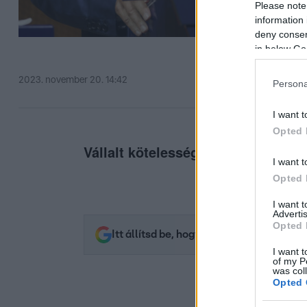
Please note
information 
deny consent
in below Go
2023. november 20. 14:42
Persona
I want t
Opted 
Vállalt kötelességünk, hogy lesz, d
I want t
Opted 
I want 
Advertis
Opted 
Itt állítsd be, hogy az RTL.hu az elsők 
I want t
of my P
was col
Opted 