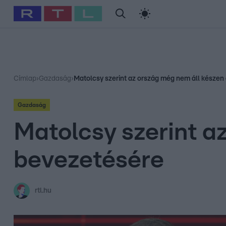
#
Babits Marcella
#
Szellő István
#
Most Wanted
#
Gallusz Ni
Címlap
›
Gazdaság
›
Matolcsy szerint az ország még nem áll készen
Gazdaság
Matolcsy szerint a
bevezetésére
rtl.hu