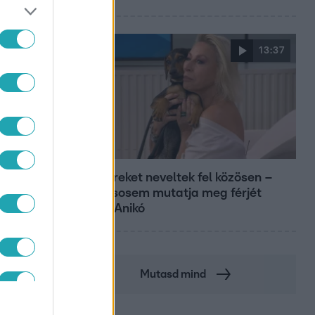
13:37
ET
Reggeli
Öt gyereket neveltek fel közösen –
szinte sosem mutatja meg férjét
Ungár Anikó
Mutasd mind