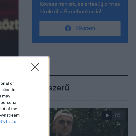
Kövess minket, és értesülj a friss
hírekről a Facebookon is!
Követem
sonal or
Népszerű
ection to
ou may
 personal
out of the
 downstream
7:51
B’s List of