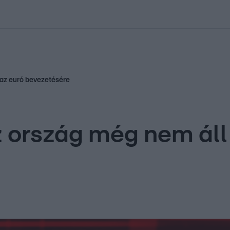
kolett
#
Időjárás
#
RTL műsor
#
Víz
#
Magyar Péter
#
Csillagjeg
 az euró bevezetésére
z ország még nem áll