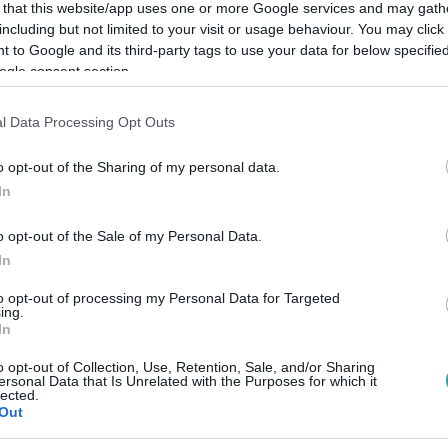
 that this website/app uses one or more Google services and may gath
including but not limited to your visit or usage behaviour. You may click 
 to Google and its third-party tags to use your data for below specifi
ogle consent section.
Link másolása
l Data Processing Opt Outs
o opt-out of the Sharing of my personal data.
In
e még nincs itt az ideje.
o opt-out of the Sale of my Personal Data.
In
to opt-out of processing my Personal Data for Targeted
ing.
In
között legyen a Google-találatokban!
o opt-out of Collection, Use, Retention, Sale, and/or Sharing
ersonal Data that Is Unrelated with the Purposes for which it
lected.
Out