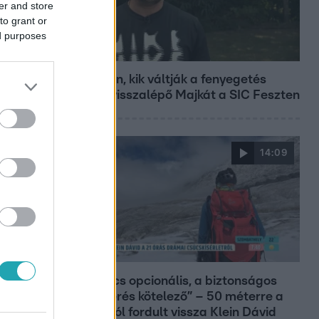
er and store
to grant or
ed purposes
Fókusz
Megvan, kik váltják a fenyegetés
miatt visszalépő Majkát a SIC Feszten
14:09
Reggeli
„A csúcs opcionális, a biztonságos
hazatérés kötelező” – 50 méterre a
csúcstól fordult vissza Klein Dávid