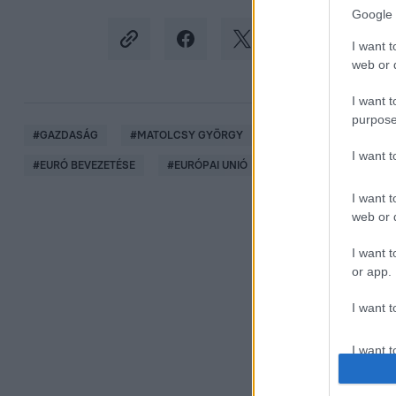
Google 
I want t
web or d
I want t
purpose
#
GAZDASÁG
#
MATOLCSY GYÖRGY
#
MAGYAR NEMZETI BA
I want 
#
EURÓ BEVEZETÉSE
#
EURÓPAI UNIÓ
I want t
web or d
I want t
or app.
I want t
I want t
authenti