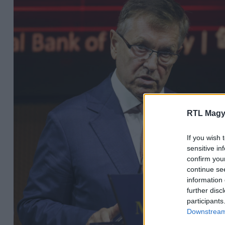
RTL Magy
If you wish 
sensitive in
confirm you
continue se
information 
further disc
participants
Downstream 