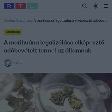
Legfrissebb
RTL Híradó
Fókusz
Sztárhírek
Randi
Celeb vagyok, me
#
Babits Marcella
#
Szellő István
#
Most Wanted
#
Gallusz Niko
Címlap
›
Gazdaság
›
A marihuána legalizálása elképesztő adóbevételt termel az államnak
Gazdaság
A marihuána legalizálása elképesztő
adóbevételt termel az államnak
rtl.hu