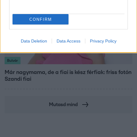
CONFIRM
Data Deletion
Data Access
Privacy Policy
Bulvár
Már nagymama, de a fiai is kész férfiak: friss fotón
Szandi fiai
Mutasd mind