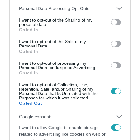
Please note that this website/app uses one or more Google
Personal Data Processing Opt Outs
services and may gather and store information including but
not limited to your visit or usage behaviour. You may click to
I want to opt-out of the Sharing of my
personal data.
grant or deny consent to Google and its third-party tags to
Opted In
use your data for below specified purposes in below Google
Népszerű
consent section.
I want to opt-out of the Sale of my
Personal Data.
Opted In
I want to opt-out of processing my
2:14
Personal Data for Targeted Advertising.
Opted In
I want to opt-out of Collection, Use,
Retention, Sale, and/or Sharing of my
Personal Data that Is Unrelated with the
Purposes for which it was collected.
Opted Out
Google consents
I want to allow Google to enable storage
Híradó
related to advertising like cookies on web or