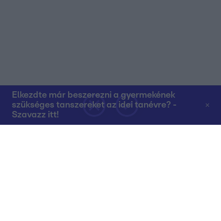
Elkezdte már beszerezni a gyermekének
szükséges tanszereket az idei tanévre? -
Szavazz itt!