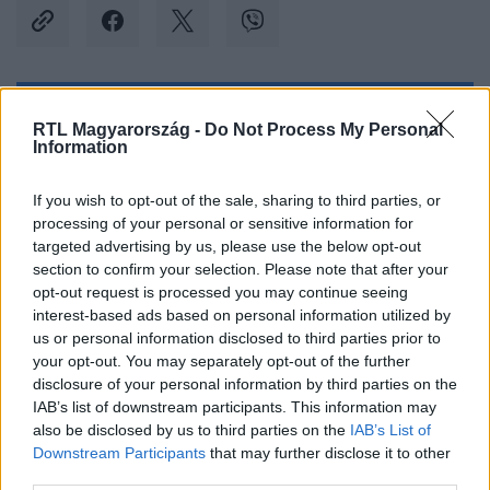
Kövess minket, és értesülj a friss hírekről a
RTL Magyarország -
Do Not Process My Personal
Information
Facebookon is!
If you wish to opt-out of the sale, sharing to third parties, or
Követem
processing of your personal or sensitive information for
targeted advertising by us, please use the below opt-out
section to confirm your selection. Please note that after your
opt-out request is processed you may continue seeing
interest-based ads based on personal information utilized by
us or personal information disclosed to third parties prior to
#
GAZDASÁG
#
MARIHUÁNA
#
LEGALIZÁLÁS
your opt-out. You may separately opt-out of the further
disclosure of your personal information by third parties on the
#
ADÓ
#
ADÓBEVÉTEL
#
COLORADO
IAB’s list of downstream participants. This information may
also be disclosed by us to third parties on the
IAB’s List of
#
EGYESÜLT ÁLLAMOK
Downstream Participants
that may further disclose it to other
third parties.