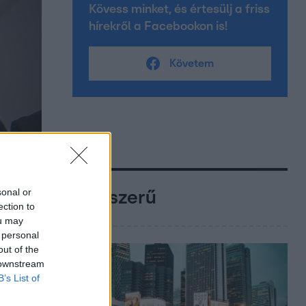
Kövess minket, és értesülj a friss
hírekről a Facebookon is!
Követem
sonal or
Népszerű
ection to
ou may
 personal
out of the
 downstream
B’s List of