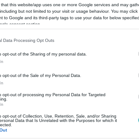
 that this website/app uses one or more Google services and may gath
including but not limited to your visit or usage behaviour. You may click 
 to Google and its third-party tags to use your data for below specifi
ogle consent section.
Link másolása
l Data Processing Opt Outs
o opt-out of the Sharing of my personal data.
In
ország két megyéjében jó eséllyel a
o opt-out of the Sale of my Personal Data.
 háztartás.
In
to opt-out of processing my Personal Data for Targeted
ing.
In
o opt-out of Collection, Use, Retention, Sale, and/or Sharing
között legyen a Google-találatokban!
ersonal Data that Is Unrelated with the Purposes for which it
lected.
Out