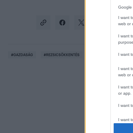
Google 
I want t
web or d
I want t
purpose
I want 
#
GAZDASÁG
#
REZSICSÖKKENTÉS
#
ÁRAMSZÁMLA
#
I want t
web or d
I want t
or app.
I want t
I want t
authenti