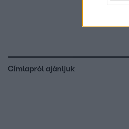
Címlapról ajánljuk