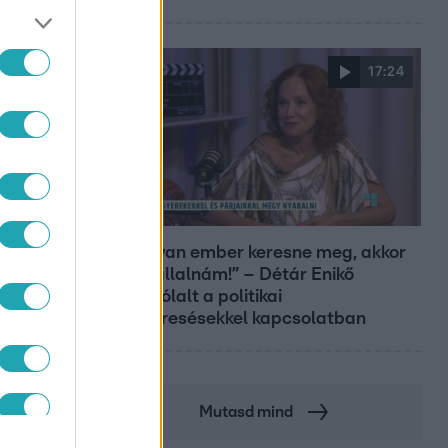
17:24
Reggeli
„Ha olyan ember keresne meg, akkor
sem vállalnám!” – Détár Enikő
megszólalt a politikai
megkeresésekkel kapcsolatban
Mutasd mind