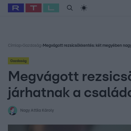
#
Babits Marcella
#
Szellő István
#
Most Wanted
#
Gallusz Ni
Címlap
›
Gazdaság
›
Megvágott rezsicsökkentés: két megyében nagy
Gazdaság
Megvágott rezsics
járhatnak a család
Nagy Attila Károly