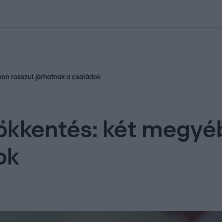
kolett
#
Időjárás
#
RTL műsor
#
Víz
#
Magyar Péter
#
Csillagjeg
on rosszul járhatnak a családok
ökkentés: két megyé
ok