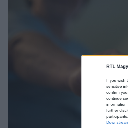
RTL Magy
If you wish 
sensitive in
confirm you
continue se
information 
further disc
participants
Downstream 