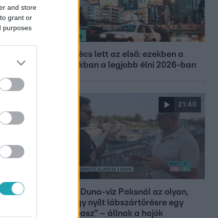
er and store
to grant or
ed purposes
Nagyvilág
Nem Bécs lett az első: ezekben a
városokban a legjobb élni 2026-ban
21:40
Reggeli
„10 cm Duna-víz Paksnál az olyan,
mint egy nyílt lábszártörésre egy
sebtapasz” – állnak a hajók