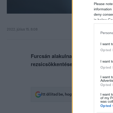
Please note
information 
deny consent
in below Go
2022. július 15. 8:08
Persona
I want t
Opted 
Furcsán alakulnak az átlagok, az 
I want t
rezsicsökkentésen kívülre csúszik
Opted 
I want 
Advertis
Opted 
I want t
Itt állítsd be, hogy az RTL.hu az elsők 
of my P
was col
Opted 