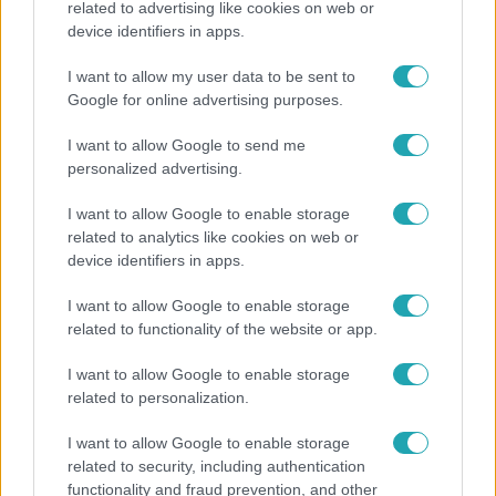
related to advertising like cookies on web or
device identifiers in apps.
Megvan, kik váltják a fenyegetés miatt visszalépő
Majkát a SIC Feszten
I want to allow my user data to be sent to
Google for online advertising purposes.
I want to allow Google to send me
personalized advertising.
I want to allow Google to enable storage
related to analytics like cookies on web or
device identifiers in apps.
I want to allow Google to enable storage
related to functionality of the website or app.
Életmód
I want to allow Google to enable storage
related to personalization.
Minden nyáron ezt a receptet keresik: így lesz
tökéletes a kovászos uborka
I want to allow Google to enable storage
related to security, including authentication
functionality and fraud prevention, and other