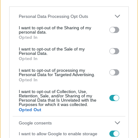
third parties.
Please note that this website/app uses one or more Google
Personal Data Processing Opt Outs
services and may gather and store information including but
not limited to your visit or usage behaviour. You may click to
I want to opt-out of the Sharing of my
personal data.
grant or deny consent to Google and its third-party tags to
Opted In
use your data for below specified purposes in below Google
Népszerű
consent section.
I want to opt-out of the Sale of my
Personal Data.
Opted In
I want to opt-out of processing my
Personal Data for Targeted Advertising.
7:51
Opted In
I want to opt-out of Collection, Use,
Retention, Sale, and/or Sharing of my
Personal Data that Is Unrelated with the
Purposes for which it was collected.
Opted Out
Google consents
I want to allow Google to enable storage
Fókusz