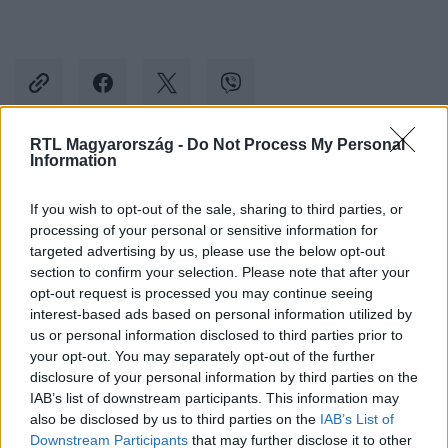
RTL Magyarország -
Do Not Process My Personal
Information
Kövess minket, és értesülj a friss hírekről a
Facebookon is!
If you wish to opt-out of the sale, sharing to third parties, or
processing of your personal or sensitive information for
targeted advertising by us, please use the below opt-out
Követem
section to confirm your selection. Please note that after your
opt-out request is processed you may continue seeing
interest-based ads based on personal information utilized by
us or personal information disclosed to third parties prior to
your opt-out. You may separately opt-out of the further
disclosure of your personal information by third parties on the
#
GAZDASÁG
#
GÁZ
#
OROSZORSZÁG
#
GAZPROM
IAB’s list of downstream participants. This information may
also be disclosed by us to third parties on the
IAB’s List of
#
ÁR
#
CSÖKKENÉS
#
OROSZ-UKRÁN HÁBORÚ
Downstream Participants
that may further disclose it to other