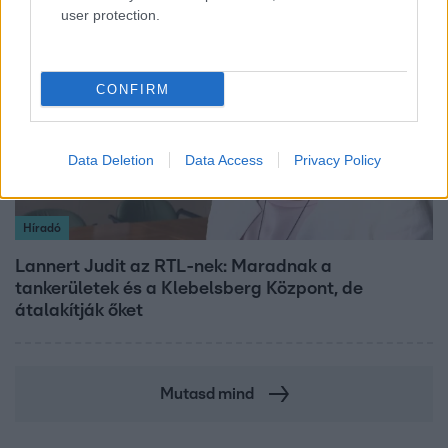
user protection.
3:14
CONFIRM
Data Deletion
Data Access
Privacy Policy
Híradó
Lannert Judit az RTL-nek: Maradnak a
tankerületek és a Klebelsberg Központ, de
átalakítják őket
Mutasd mind