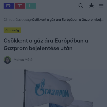
Legfrissebb
RTL Híradó
Fókusz
Sztárhírek
Randi
Celeb vagyok, me
#
Babits Marcella
#
Szellő István
#
Most Wanted
#
Gallusz Niko
Címlap
›
Gazdaság
›
Csökkent a gáz ára Európában a Gazprom bejelentése után
Gazdaság
Csökkent a gáz ára Európában a
Gazprom bejelentése után
Mohos Máté