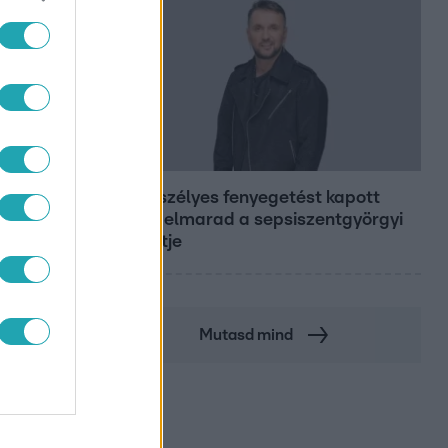
Bulvár
Életveszélyes fenyegetést kapott
Majka, elmarad a sepsiszentgyörgyi
koncertje
Mutasd mind