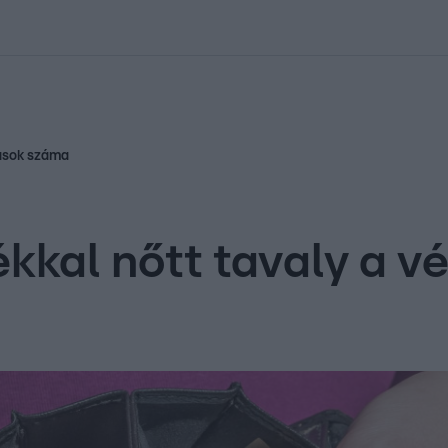
kolett
#
Időjárás
#
RTL műsor
#
Víz
#
Magyar Péter
#
Csillagjeg
tások száma
ékkal nőtt tavaly a 