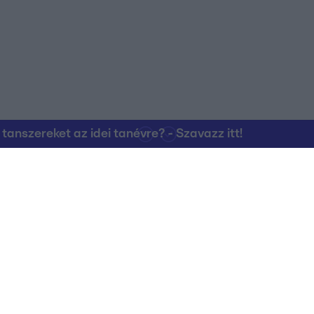
nszereket az idei tanévre? - Szavazz itt!
Kapcsolat
RTL Group Beszál
Magatartási Kó
az RTL+-on
Vállalati hírek
RTL Magyarorszá