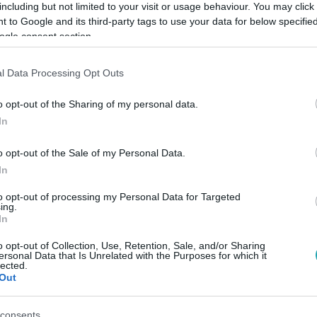
including but not limited to your visit or usage behaviour. You may click 
 to Google and its third-party tags to use your data for below specifi
ogle consent section.
Link másolása
l Data Processing Opt Outs
o opt-out of the Sharing of my personal data.
ást küldtek ki lejárt tartozások miatt, ez
In
vben.
o opt-out of the Sale of my Personal Data.
In
to opt-out of processing my Personal Data for Targeted
ing.
In
között legyen a Google-találatokban!
o opt-out of Collection, Use, Retention, Sale, and/or Sharing
ersonal Data that Is Unrelated with the Purposes for which it
lected.
Out
consents