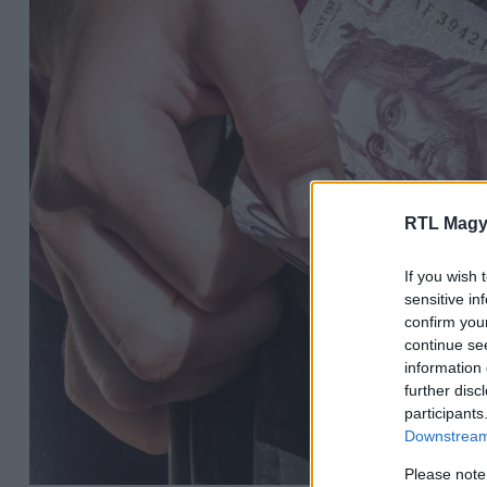
RTL Magy
If you wish 
sensitive in
confirm you
continue se
information 
further disc
participants
Downstream 
Please note