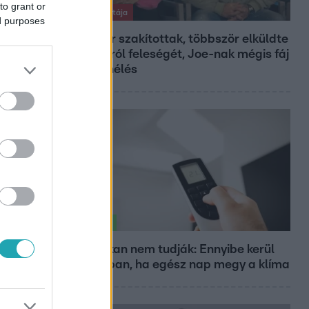
to grant or
Exek csatája
ed purposes
47-szer szakítottak, többször elküldte
otthonról feleségét, Joe-nak mégis fáj
a különélés
Életmód
Ezt sokan nem tudják: Ennyibe kerül
valójában, ha egész nap megy a klíma