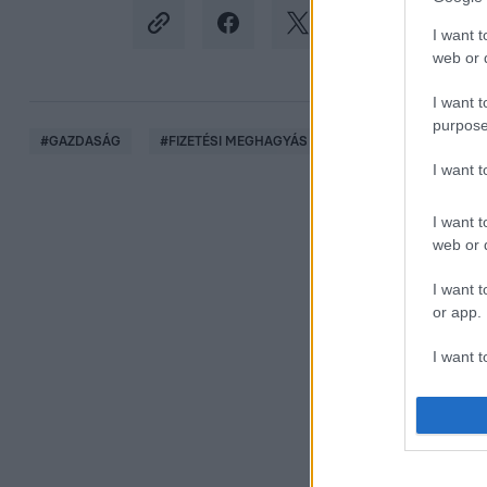
I want t
web or d
I want t
purpose
#
GAZDASÁG
#
FIZETÉSI MEGHAGYÁS
#
TARTOZÁS
#
KÖ
I want 
I want t
web or d
I want t
or app.
I want t
I want t
authenti