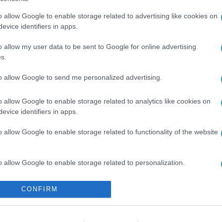
o allow Google to enable storage related to advertising like cookies on
evice identifiers in apps.
o allow my user data to be sent to Google for online advertising
s.
ZJEGYZŐ
to allow Google to send me personalized advertising.
o allow Google to enable storage related to analytics like cookies on
evice identifiers in apps.
o allow Google to enable storage related to functionality of the website
o allow Google to enable storage related to personalization.
o allow Google to enable storage related to security, including
CONFIRM
cation functionality and fraud prevention, and other user protection.