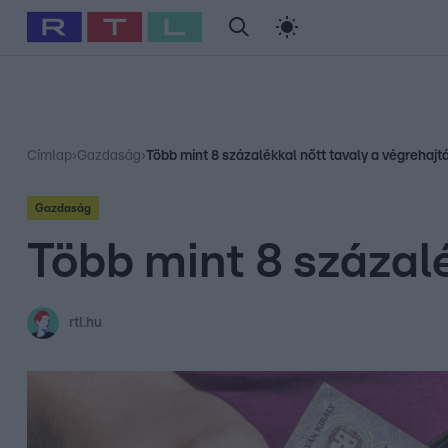
#
Babits Marcella
#
Szellő István
#
Most Wanted
#
Gallusz Ni
Címlap
›
Gazdaság
›
Több mint 8 százalékkal nőtt tavaly a végrehaj
Gazdaság
Több mint 8 százal
rtl.hu