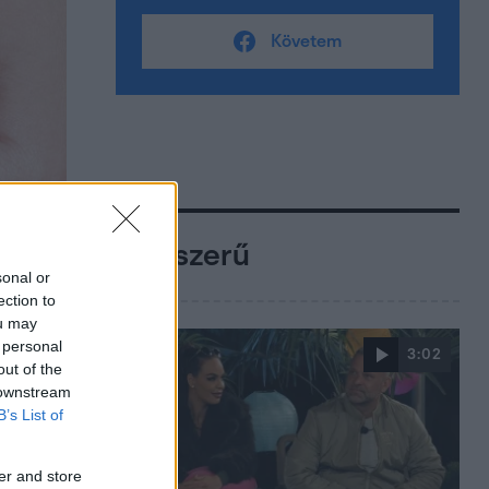
Követem
Népszerű
sonal or
ection to
ou may
 personal
3:02
out of the
 downstream
B’s List of
er and store