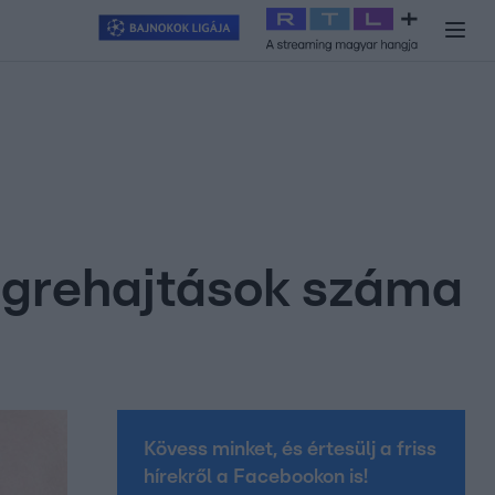
y
#
RTL+
#
Exek csatája 2026
#
Celeb vagyok, ments ki innen
#
H
végrehajtások száma
Kövess minket, és értesülj a friss
hírekről a Facebookon is!