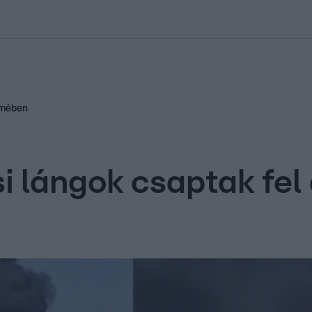
kolett
#
Időjárás
#
RTL műsor
#
Víz
#
Magyar Péter
#
Csillagjeg
zemében
ási lángok csaptak f