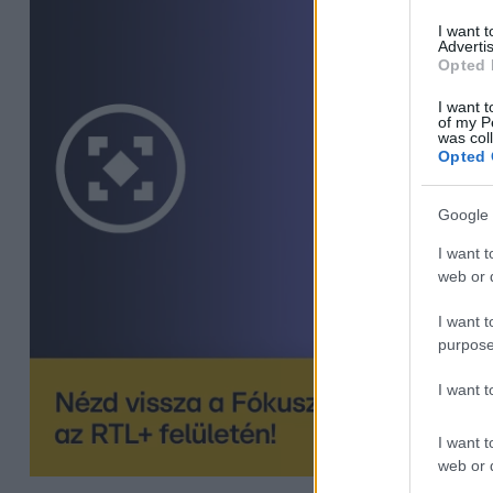
I want 
Advertis
Opted 
I want t
of my P
was col
Opted 
Google 
I want t
web or d
I want t
purpose
I want 
I want t
web or d