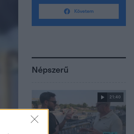
Követem
Népszerű
21:40