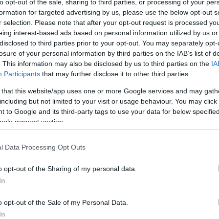
to opt-out of the sale, sharing to third parties, or processing of your per
formation for targeted advertising by us, please use the below opt-out s
r selection. Please note that after your opt-out request is processed y
Link másolása
eing interest-based ads based on personal information utilized by us or
disclosed to third parties prior to your opt-out. You may separately opt-
losure of your personal information by third parties on the IAB’s list of
. This information may also be disclosed by us to third parties on the
IA
Participants
that may further disclose it to other third parties.
 péntek délelőtt Tiszaújvárost, ahol a MOL
 that this website/app uses one or more Google services and may gath
t történt. A helyszínt azonnal ellepték a
including but not limited to your visit or usage behaviour. You may click 
uálták. Egy ember életét már nem lehetett
 to Google and its third-party tags to use your data for below specifi
ogle consent section.
A hatóságok még vizsgálják, mi vezetett a
l Data Processing Opt Outs
o opt-out of the Sharing of my personal data.
In
o opt-out of the Sale of my Personal Data.
In