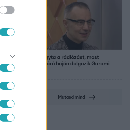
Bulvár
Otthagyta a rádiózást, most
óceánjáró hajón dolgozik Garami
Gábor
Mutasd mind