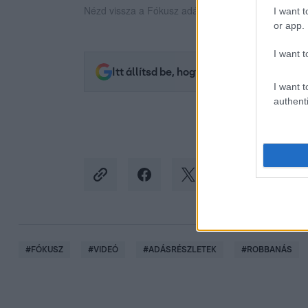
Nézd vissza a Fókusz adásait az RTL+-on!
I want t
or app.
I want t
Itt állítsd be, hogy az RTL.hu az elsők 
I want t
authenti
#
FÓKUSZ
#
VIDEÓ
#
ADÁSRÉSZLETEK
#
ROBBANÁS