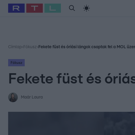
#
Babits Marcella
#
Szellő István
#
Most Wanted
#
Gallusz Ni
Címlap
›
Fókusz
›
Fekete füst és óriási lángok csaptak fel a MOL ü
Fókusz
Fekete füst és óri
Maár Laura