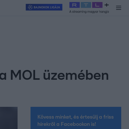
y
#
RTL+
#
Exek csatája 2026
#
Celeb vagyok, ments ki innen
#
H
el a MOL üzemében
Kövess minket, és értesülj a friss
hírekről a Facebookon is!