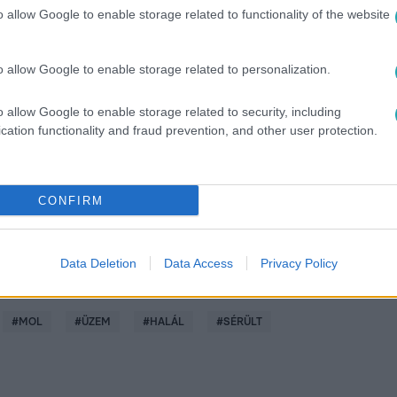
o allow Google to enable storage related to functionality of the website
o allow Google to enable storage related to personalization.
között legyen a Google-találatokban!
o allow Google to enable storage related to security, including
cation functionality and fraud prevention, and other user protection.
CONFIRM
Data Deletion
Data Access
Privacy Policy
#
MOL
#
ÜZEM
#
HALÁL
#
SÉRÜLT