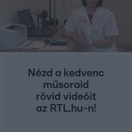
Nézd a kedvenc
műsoraid
rövid videóit
az RTL.hu-n!