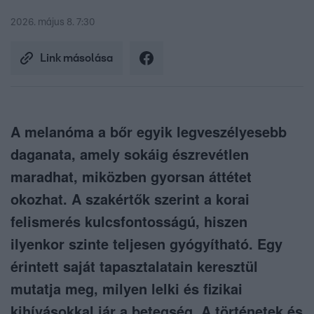
2026. május 8. 7:30
Link másolása
A melanóma a bőr egyik legveszélyesebb
daganata, amely sokáig észrevétlen
maradhat, miközben gyorsan áttétet
okozhat. A szakértők szerint a korai
felismerés kulcsfontosságú, hiszen
ilyenkor szinte teljesen gyógyítható. Egy
érintett saját tapasztalatain keresztül
mutatja meg, milyen lelki és fizikai
kihívásokkal jár a betegség. A történetek és