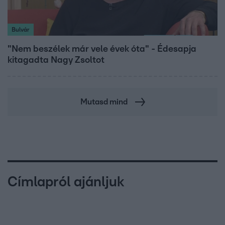
Bulvár
"Nem beszélek már vele évek óta" - Édesapja
kitagadta Nagy Zsoltot
Mutasd mind
Címlapról ajánljuk