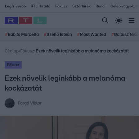
Legfrissebb
RTL Híradó
Fókusz
Sztárhírek
Randi
Celeb vagyok, me
#
Babits Marcella
#
Szellő István
#
Most Wanted
#
Gallusz Niko
Címlap
›
Fókusz
›
Ezek növelik leginkább a melanóma kockázatát
Fókusz
Ezek növelik leginkább a melanóma
kockázatát
Forgó Viktor