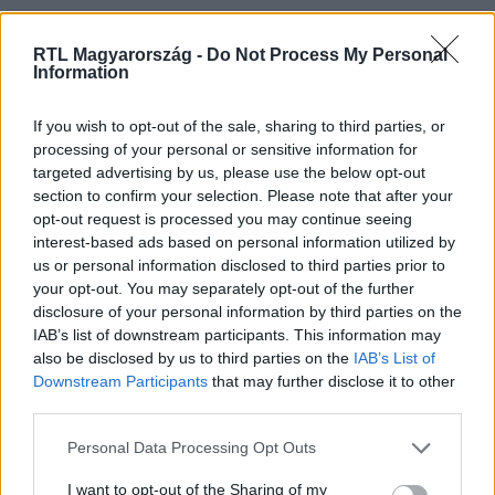
RTL Magyarország -
Do Not Process My Personal
Itt állítsd be, hogy az RTL.hu az elsők között
Information
legyen a Google-találatokban!
If you wish to opt-out of the sale, sharing to third parties, or
processing of your personal or sensitive information for
targeted advertising by us, please use the below opt-out
section to confirm your selection. Please note that after your
opt-out request is processed you may continue seeing
interest-based ads based on personal information utilized by
us or personal information disclosed to third parties prior to
your opt-out. You may separately opt-out of the further
disclosure of your personal information by third parties on the
IAB’s list of downstream participants. This information may
also be disclosed by us to third parties on the
IAB’s List of
Kövess minket, és értesülj a friss hírekről a
Downstream Participants
that may further disclose it to other
Facebookon is!
third parties.
Please note that this website/app uses one or more Google
Personal Data Processing Opt Outs
Követem
services and may gather and store information including but
not limited to your visit or usage behaviour. You may click to
I want to opt-out of the Sharing of my