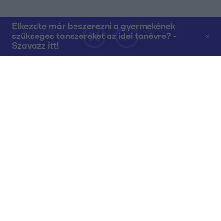
Elkezdte már beszerezni a gyermekének
szükséges tanszereket az idei tanévre? -
Szavazz itt!
Rólunk
Teljes adások az RTL+-on