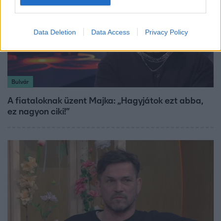
Data Deletion
Data Access
Privacy Policy
Bulvár
A fiataloknak üzent Majka: „Hagyjátok ezt abba,
ez nagyon ciki!”