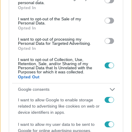
personal data.
grant or deny consent to Google and its third-party tags to
Opted In
use your data for below specified purposes in below Google
consent section.
I want to opt-out of the Sale of my
Personal Data.
Opted In
#
FÓKUSZ
#
VIDEÓ
#
ADÁSRÉSZLETEK
#
MELANÓMA
#
BŐRGYÓGYÁSZAT
#
BŐRRÁK
I want to opt-out of processing my
Personal Data for Targeted Advertising.
Opted In
#
KEZELÉS
#
MEGELŐZÉS
#
SZŰRÉS
#
UV SUGÁRZÁS
#
ANYAJEGY
#
NAPOZÁS
I want to opt-out of Collection, Use,
Retention, Sale, and/or Sharing of my
Personal Data that Is Unrelated with the
#
SZOLÁRIUM VESZÉLYEI
#
EGÉSZSÉG
Purposes for which it was collected.
Opted Out
Google consents
I want to allow Google to enable storage
related to advertising like cookies on web or
device identifiers in apps.
Népszerű
I want to allow my user data to be sent to
Google for online advertising purposes.