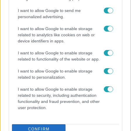
I want to allow Google to send me
14:09
personalized advertising.
I want to allow Google to enable storage
related to analytics like cookies on web or
device identifiers in apps.
I want to allow Google to enable storage
related to functionality of the website or app.
I want to allow Google to enable storage
Reggeli
related to personalization.
„A csúcs opcionális, a biztonságos hazatérés
I want to allow Google to enable storage
kötelező” – 50 méterre a csúcstól fordult vissza
related to security, including authentication
Klein Dávid
functionality and fraud prevention, and other
user protection.
CONFIRM