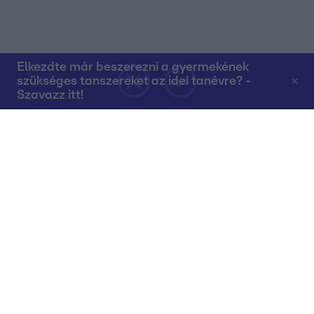
Elkezdte már beszerezni a gyermekének
szükséges tanszereket az idei tanévre? -
Szavazz itt!
Rólunk