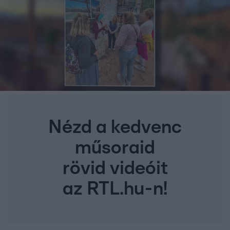
Nézd a kedvenc
műsoraid
rövid videóit
az RTL.hu-n!