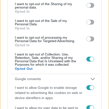
not limited to your visit or usage behaviour. You may click to
I want to opt-out of the Sharing of my
Követem
personal data.
grant or deny consent to Google and its third-party tags to
Opted In
use your data for below specified purposes in below Google
consent section.
I want to opt-out of the Sale of my
Personal Data.
Opted In
I want to opt-out of processing my
#
FÓKUSZ
#
VIDEÓ
#
ADÁSRÉSZLETEK
#
TURIZMUS
Personal Data for Targeted Advertising.
Opted In
#
FENNTARTHATÓSÁG
#
ESG
#
TÖMEGTURIZMUS
I want to opt-out of Collection, Use,
#
BENKŐ BIANKA
#
ADRIÁNY CSENGE
Retention, Sale, and/or Sharing of my
Personal Data that Is Unrelated with the
#
KLÍMASZORONGÁS
#
KÖZÖSSÉGI ÉLMÉNY
Purposes for which it was collected.
Opted Out
#
TUDATOSSÁG
#
MARRAKESH
#
NAMÍBIA
Google consents
I want to allow Google to enable storage
related to advertising like cookies on web or
device identifiers in apps.
I want to allow my user data to be sent to