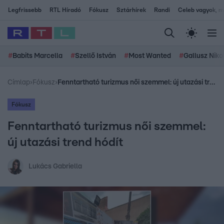
Legfrissebb
RTL Híradó
Fókusz
Sztárhírek
Randi
Celeb vagyok, me
#
Babits Marcella
#
Szellő István
#
Most Wanted
#
Gallusz Niko
Címlap
›
Fókusz
›
Fenntartható turizmus női szemmel: új utazási trend hódít
Fókusz
Fenntartható turizmus női szemmel:
új utazási trend hódít
Lukács Gabriella