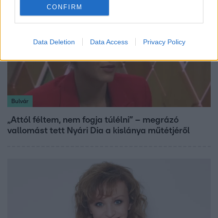
CONFIRM
Data Deletion
Data Access
Privacy Policy
Bulvár
„Attól féltem, nem fogja túlélni” – megrázó
vallomást tett Nyári Dia a kislánya műtétjéről