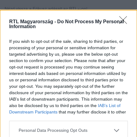
Nézd vissza a Fókusz adásait az RTL+-on!
RTL Magyarország -
Do Not Process My Personal
Information
Itt állítsd be, hogy az RTL.hu az elsők között
legyen a Google-találatokban!
If you wish to opt-out of the sale, sharing to third parties, or
processing of your personal or sensitive information for
targeted advertising by us, please use the below opt-out
section to confirm your selection. Please note that after your
opt-out request is processed you may continue seeing
interest-based ads based on personal information utilized by
us or personal information disclosed to third parties prior to
your opt-out. You may separately opt-out of the further
disclosure of your personal information by third parties on the
IAB’s list of downstream participants. This information may
also be disclosed by us to third parties on the
IAB’s List of
Downstream Participants
that may further disclose it to other
third parties.
Kövess minket, és értesülj a friss hírekről a
Facebookon is!
Please note that this website/app uses one or more Google
Personal Data Processing Opt Outs
services and may gather and store information including but