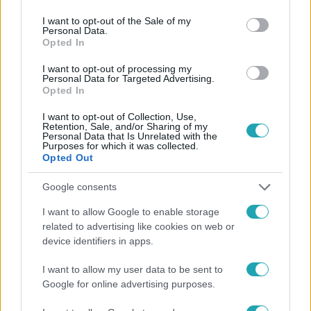
use your data for below specified purposes in below Google
consent section.
I want to opt-out of the Sale of my
Personal Data.
Opted In
#
FÓKUSZ
#
BOSZNIA
#
ADÁSRÉSZLETEK
I want to opt-out of processing my
Personal Data for Targeted Advertising.
Opted In
#
PIRAMIS
#
REJTÉLY
#
TURIZMUS
#
ALAGÚT
#
ŐSI CIVILIZÁCIÓ
#
VISOKO
I want to opt-out of Collection, Use,
Retention, Sale, and/or Sharing of my
Personal Data that Is Unrelated with the
Purposes for which it was collected.
Opted Out
Google consents
I want to allow Google to enable storage
related to advertising like cookies on web or
Népszerű
device identifiers in apps.
I want to allow my user data to be sent to
Google for online advertising purposes.