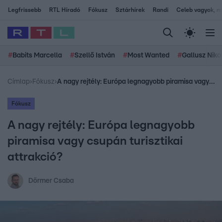
Legfrissebb
RTL Híradó
Fókusz
Sztárhírek
Randi
Celeb vagyok, me
#
Babits Marcella
#
Szellő István
#
Most Wanted
#
Gallusz Niko
Címlap
›
Fókusz
›
A nagy rejtély: Európa legnagyobb piramisa vagy csupán turisztikai attrakció?
Fókusz
A nagy rejtély: Európa legnagyobb
piramisa vagy csupán turisztikai
attrakció?
Dörmer Csaba