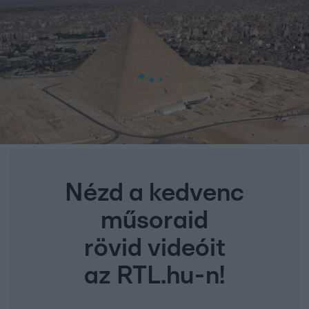
Nézd a kedvenc
műsoraid
rövid videóit
az RTL.hu-n!