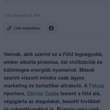
2025. december 13. 19:15
Link másolása
Vannak, akik szerint ez a Föld legnagyobb,
ember alkotta piramisa, ősi civilizációk és
különleges energiák nyomaival. Mások
szerint viszont mindez csak ügyes
marketing és turisztikai attrakció. A
Fókusz
riportere,
Dörmer Csaba
lement a föld alá,
végigjárta az alagutakat, beszélt hívőkkel
és szkeptikusokkal is. Piramis vagy csak