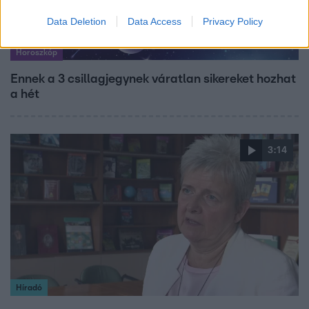
Data Deletion
Data Access
Privacy Policy
Horoszkóp
Ennek a 3 csillagjegynek váratlan sikereket hozhat
a hét
3:14
Híradó