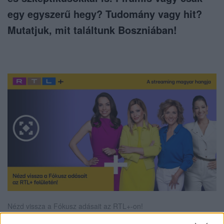
egy egyszerű hegy? Tudomány vagy hit?
Mutatjuk, mit találtunk Boszniában!
Nézd vissza a Fókusz adásait az RTL+-on!