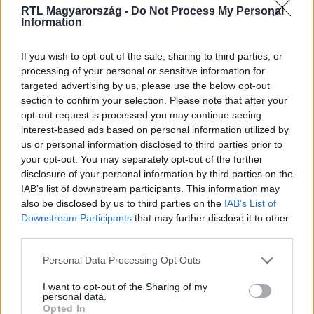
RTL Magyarország -
Do Not Process My Personal
Information
Itt állítsd be, hogy az RTL.hu az elsők között
legyen a Google-találatokban!
If you wish to opt-out of the sale, sharing to third parties, or
processing of your personal or sensitive information for
targeted advertising by us, please use the below opt-out
section to confirm your selection. Please note that after your
opt-out request is processed you may continue seeing
interest-based ads based on personal information utilized by
us or personal information disclosed to third parties prior to
your opt-out. You may separately opt-out of the further
disclosure of your personal information by third parties on the
IAB’s list of downstream participants. This information may
also be disclosed by us to third parties on the
IAB’s List of
Downstream Participants
that may further disclose it to other
Kövess minket, és értesülj a friss hírekről a
third parties.
Facebookon is!
Please note that this website/app uses one or more Google
Personal Data Processing Opt Outs
services and may gather and store information including but
not limited to your visit or usage behaviour. You may click to
I want to opt-out of the Sharing of my
Követem
personal data.
grant or deny consent to Google and its third-party tags to
Opted In