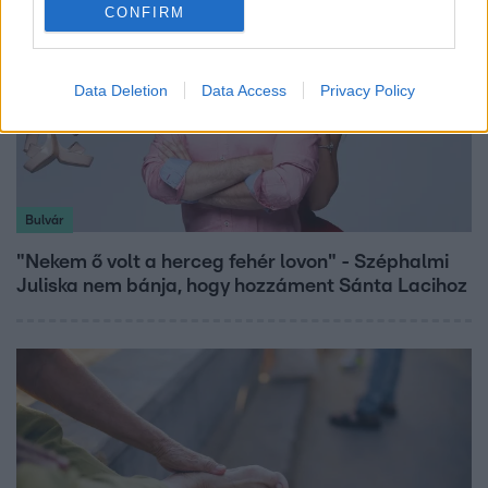
CONFIRM
Data Deletion
Data Access
Privacy Policy
Bulvár
"Nekem ő volt a herceg fehér lovon" - Széphalmi
Juliska nem bánja, hogy hozzáment Sánta Lacihoz