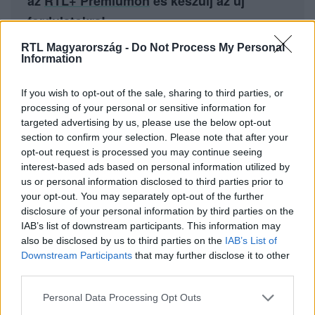
az
RTL+ Premiumon
és készülj az új
fordulatokra!
RTL Magyarország -
Do Not Process My Personal
Information
If you wish to opt-out of the sale, sharing to third parties, or
Itt állítsd be, hogy az RTL.hu az elsők között
processing of your personal or sensitive information for
legyen a Google-találatokban!
targeted advertising by us, please use the below opt-out
section to confirm your selection. Please note that after your
opt-out request is processed you may continue seeing
interest-based ads based on personal information utilized by
us or personal information disclosed to third parties prior to
your opt-out. You may separately opt-out of the further
disclosure of your personal information by third parties on the
IAB’s list of downstream participants. This information may
also be disclosed by us to third parties on the
IAB’s List of
Downstream Participants
that may further disclose it to other
third parties.
Please note that this website/app uses one or more Google
Kövess minket, és értesülj a friss hírekről a
Personal Data Processing Opt Outs
services and may gather and store information including but
Facebookon is!