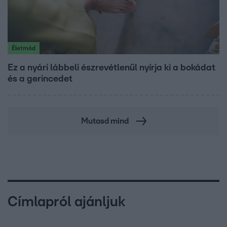
Életmód
Ez a nyári lábbeli észrevétlenül nyírja ki a bokádat
és a gerincedet
Mutasd mind
Címlapról ajánljuk