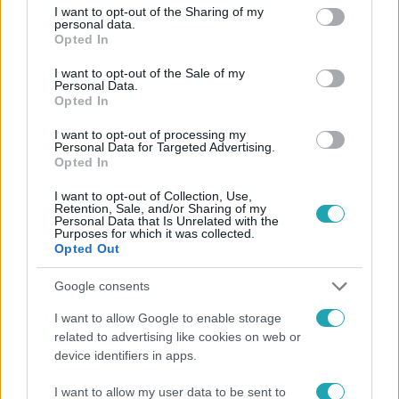
not limited to your visit or usage behaviour. You may click to
I want to opt-out of the Sharing of my
personal data.
grant or deny consent to Google and its third-party tags to
Opted In
Követem
use your data for below specified purposes in below Google
consent section.
I want to opt-out of the Sale of my
Personal Data.
Opted In
I want to opt-out of processing my
Personal Data for Targeted Advertising.
Opted In
#
FÓKUSZ
#
ADÁSRÉSZLETEK
#
VIDEÓ
I want to opt-out of Collection, Use,
#
BÁRDOSI SÁNDOR
#
NYERŐ PÁROS
#
ÚJ ÉVAD
Retention, Sale, and/or Sharing of my
Personal Data that Is Unrelated with the
#
RTL+
#
STREAMING
#
LAKY ZSUZSI
#
PÁROK
Purposes for which it was collected.
Opted Out
#
SZERELEM
Google consents
I want to allow Google to enable storage
related to advertising like cookies on web or
device identifiers in apps.
I want to allow my user data to be sent to