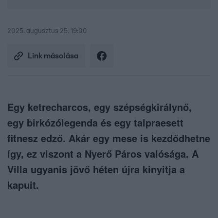
2025. augusztus 25. 19:00
Link másolása
Egy ketrecharcos, egy szépségkirálynő,
egy birkózólegenda és egy talpraesett
fitnesz edző. Akár egy mese is kezdődhetne
így, ez viszont a Nyerő Páros valósága. A
Villa ugyanis jövő héten újra kinyitja a
kapuit.