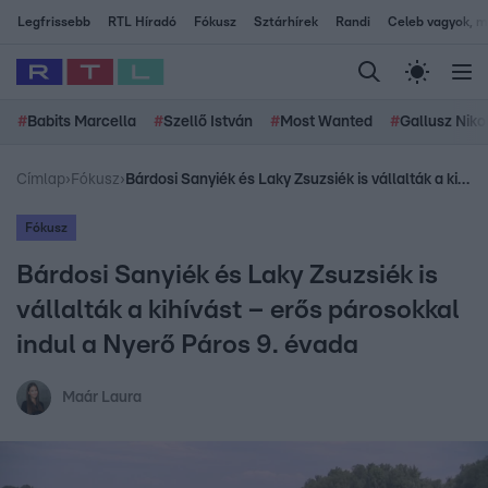
Legfrissebb
RTL Híradó
Fókusz
Sztárhírek
Randi
Celeb vagyok, me
#
Babits Marcella
#
Szellő István
#
Most Wanted
#
Gallusz Niko
Címlap
›
Fókusz
›
Bárdosi Sanyiék és Laky Zsuzsiék is vállalták a kihívást – erős párosokkal indul a Nyerő Páros 9. évada
Fókusz
Bárdosi Sanyiék és Laky Zsuzsiék is
vállalták a kihívást – erős párosokkal
indul a Nyerő Páros 9. évada
Maár Laura