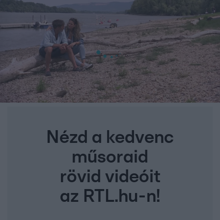
Nézd a kedvenc
műsoraid
rövid videóit
az RTL.hu-n!