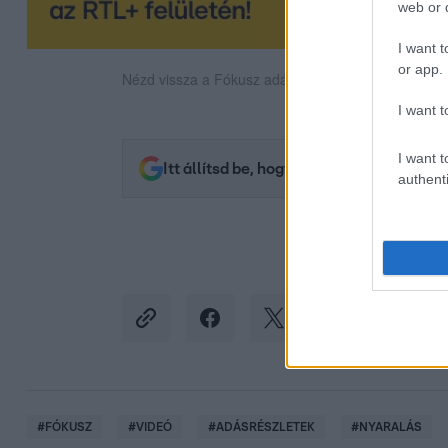
web or d
I want t
or app.
Nézd vissza a Fókusz adásait az RTL+-on!
I want t
I want t
Itt állítsd be, hogy az RTL.hu az elsők 
authenti
#
FÓKUSZ
#
VIDEÓ
#
ADÁSRÉSZLETEK
#
NYARALÁS