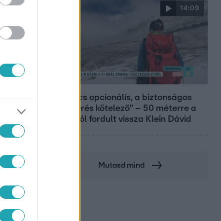
14:09
Reggeli
„A csúcs opcionális, a biztonságos
hazatérés kötelező” – 50 méterre a
csúcstól fordult vissza Klein Dávid
Mutasd mind