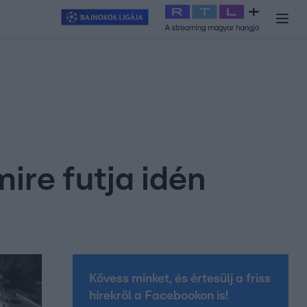
y
#
RTL+
#
Exek csatája 2026
#
Celeb vagyok, ments ki innen
#
H
mire futja idén
Kövess minket, és értesülj a friss
hírekről a Facebookon is!