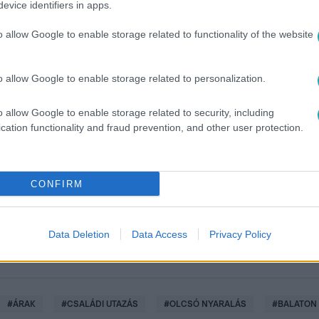
evice identifiers in apps.
o allow Google to enable storage related to functionality of the website
o allow Google to enable storage related to personalization.
o allow Google to enable storage related to security, including
között legyen a Google-találatokban!
cation functionality and fraud prevention, and other user protection.
CONFIRM
Data Deletion
Data Access
Privacy Policy
#
ÁRAK
#
CSALÁDI UTAZÁS
#
OLCSÓ NYARALÁS
#
BALATON