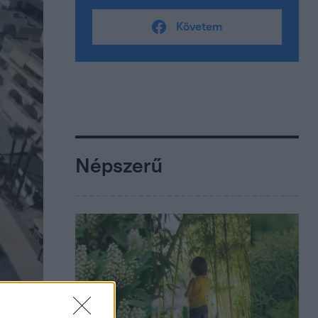
Követem
Népszerű