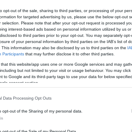
to opt-out of the sale, sharing to third parties, or processing of your per
formation for targeted advertising by us, please use the below opt-out s
Link másolása
r selection. Please note that after your opt-out request is processed y
eing interest-based ads based on personal information utilized by us or
disclosed to third parties prior to your opt-out. You may separately opt-
losure of your personal information by third parties on the IAB’s list of
k magyar család kénytelen újratervezni az
. This information may also be disclosed by us to third parties on the
IA
Participants
that may further disclose it to other third parties.
rak miatt sokan inkább belföldi célpontokat
 that this website/app uses one or more Google services and may gath
ont vagy termálfürdős városokat. A külföldi
including but not limited to your visit or usage behaviour. You may click 
ymillió forint fölé is kúszhat egy négytagú
 to Google and its third-party tags to use your data for below specifi
ogle consent section.
k, all inclusive csomagok és last minute
ítóak lehetnek. Tapasztalt szülők mesélnek
l Data Processing Opt Outs
lni, és mégis élménydúsan pihenni.
o opt-out of the Sharing of my personal data.
In
o opt-out of the Sale of my Personal Data.