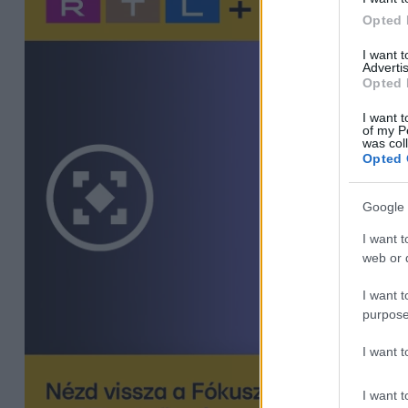
Opted 
I want 
Advertis
Opted 
I want t
of my P
was col
Opted 
Google 
I want t
web or d
I want t
purpose
I want 
I want t