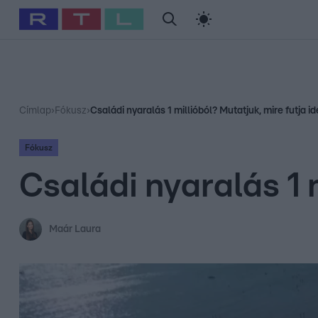
#
Babits Marcella
#
Szellő István
#
Most Wanted
#
Gallusz Ni
Címlap
›
Fókusz
›
Családi nyaralás 1 millióból? Mutatjuk, mire futja i
Fókusz
Családi nyaralás 1 
Maár Laura