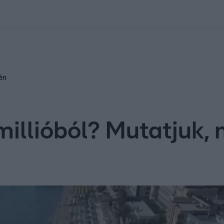
kolett
#
Időjárás
#
RTL műsor
#
Víz
#
Magyar Péter
#
Csillagjeg
dén
millióból? Mutatjuk, 