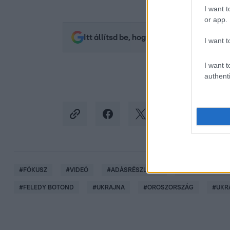
I want t
or app.
Itt állítsd be, hogy az RTL.hu az elsők 
I want t
I want t
authenti
#
FÓKUSZ
#
VIDEÓ
#
ADÁSRÉSZLETEK
#
BÉKETÁRGYAL
#
FELEDY BOTOND
#
UKRAJNA
#
OROSZORSZÁG
#
UKR