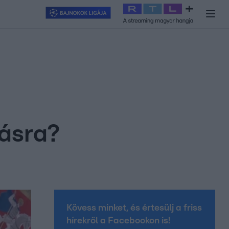
y
#
RTL+
#
Exek csatája 2026
#
Celeb vagyok, ments ki innen
#
H
lásra?
Kövess minket, és értesülj a friss
hírekről a Facebookon is!