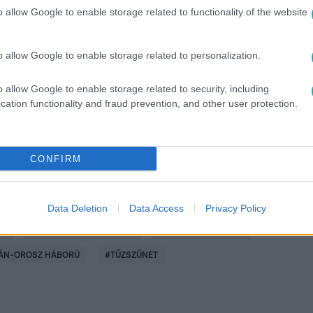
o allow Google to enable storage related to functionality of the website
között legyen a Google-találatokban!
o allow Google to enable storage related to personalization.
o allow Google to enable storage related to security, including
cation functionality and fraud prevention, and other user protection.
CONFIRM
Data Deletion
Data Access
Privacy Policy
ÁS
#
VOLODIMIR ZELENSZKIJ
#
VLAGYIMIR PUTYIN
ÁN-OROSZ HÁBORÚ
#
TŰZSZÜNET