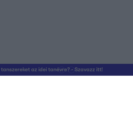
nszereket az idei tanévre? - Szavazz itt!
Kapcsolat
RTL Group Beszál
Magatartási Kó