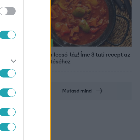
Életmód
Kitört a lecsó-láz! Íme 3 tuti recept az
elkészítéséhez
Mutasd mind