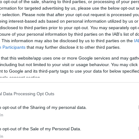
to opt-out of the sale, sharing to third parties, or processing of your per
formation for targeted advertising by us, please use the below opt-out s
r selection. Please note that after your opt-out request is processed y
Link másolása
eing interest-based ads based on personal information utilized by us or
disclosed to third parties prior to your opt-out. You may separately opt-
losure of your personal information by third parties on the IAB’s list of
. This information may also be disclosed by us to third parties on the
IA
Participants
that may further disclose it to other third parties.
lnek az oroszok és az ukránok
 that this website/app uses one or more Google services and may gath
 Putyin nem vesz részt személyesen a
including but not limited to your visit or usage behaviour. You may click 
mp sem utazik a helyszínre, és már abban
 to Google and its third-party tags to use your data for below specifi
ogle consent section.
alóban tartós békét szeretne-e teremteni.
l Data Processing Opt Outs
o opt-out of the Sharing of my personal data.
In
o opt-out of the Sale of my Personal Data.
In