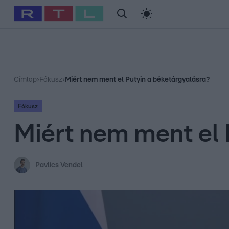
#
Babits Marcella
#
Szellő István
#
Most Wanted
#
Gallusz Ni
Címlap
›
Fókusz
›
Miért nem ment el Putyin a béketárgyalásra?
Fókusz
Miért nem ment el 
Pavlics Vendel