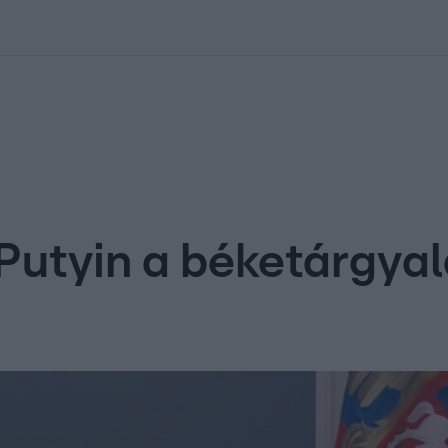
kolett
#
Időjárás
#
RTL műsor
#
Víz
#
Magyar Péter
#
Csillagjeg
Putyin a béketárgya