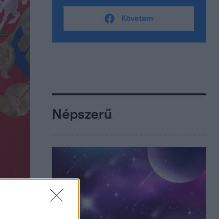
Követem
Népszerű