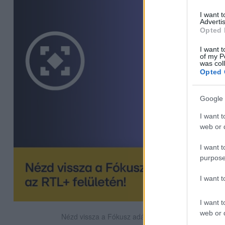
I want 
Advertis
Opted 
I want t
of my P
was col
Opted 
Google 
I want t
web or d
I want t
purpose
I want 
I want t
web or d
Nézd vissza a Fókusz adásait az RTL+-on!