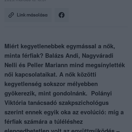
2025. március 19. 10:57
Link másolása
Miért kegyetlenebbek egymással a nők,
minta férfiak? Balázs Andi, Nagyváradi
Nelli és Peller Mariann mind megsínylették
női kapcsolataikat. A nők közötti
kegyetlenség sokszor mélyebben
gyökerezik, mint gondolnánk. Polányi
Viktória tanácsadó szakpszichológus
szerint ennek egyik oka az evolúció: míg a
férfiak számára a túléléshez
elengedhetetlen volt az együttműködés –