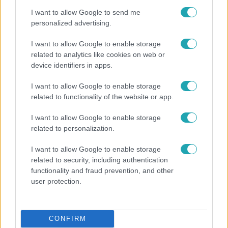
I want to allow Google to send me
personalized advertising.
3:03
I want to allow Google to enable storage
related to analytics like cookies on web or
device identifiers in apps.
I want to allow Google to enable storage
related to functionality of the website or app.
I want to allow Google to enable storage
Híradó
related to personalization.
Karácsony Gergely nem akarja, hogy a Bayer
I want to allow Google to enable storage
Construct irodakomplexuma üresen maradjon
related to security, including authentication
functionality and fraud prevention, and other
user protection.
CONFIRM