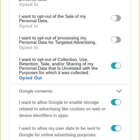
grant or deny consent to Google and its third-party tags to
Opted In
use your data for below specified purposes in below Google
consent section.
I want to opt-out of the Sale of my
Personal Data.
Opted In
I want to opt-out of processing my
#
FÓKUSZ
#
PELLER MARIANN
#
VIDEÓ
Personal Data for Targeted Advertising.
Opted In
#
ADÁSRÉSZLETEK
#
ÉLETMÓD
#
PSZICHOLÓGIA
I want to opt-out of Collection, Use,
#
POLÁNYI VIKTÓRIA
#
NŐK
#
BALÁZS ANDI
Retention, Sale, and/or Sharing of my
Personal Data that Is Unrelated with the
#
NAGYVÁRADI NELLI
Purposes for which it was collected.
Opted Out
Google consents
I want to allow Google to enable storage
related to advertising like cookies on web or
device identifiers in apps.
Népszerű
I want to allow my user data to be sent to
Google for online advertising purposes.