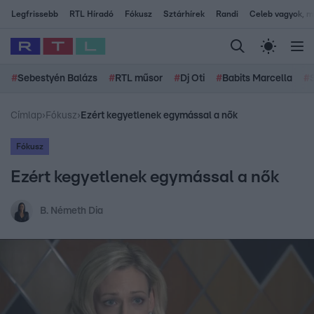
Legfrissebb
RTL Híradó
Fókusz
Sztárhírek
Randi
Celeb vagyok, me
#
Sebestyén Balázs
#
RTL műsor
#
Dj Oti
#
Babits Marcella
#
Címlap
›
Fókusz
›
Ezért kegyetlenek egymással a nők
Fókusz
Ezért kegyetlenek egymással a nők
B. Németh Dia