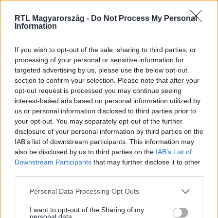
RTL Magyarország -
Do Not Process My Personal
Information
Itt állítsd be, hogy az RTL.hu az elsők között
legyen a Google-találatokban!
If you wish to opt-out of the sale, sharing to third parties, or
processing of your personal or sensitive information for
targeted advertising by us, please use the below opt-out
section to confirm your selection. Please note that after your
opt-out request is processed you may continue seeing
interest-based ads based on personal information utilized by
us or personal information disclosed to third parties prior to
your opt-out. You may separately opt-out of the further
disclosure of your personal information by third parties on the
IAB’s list of downstream participants. This information may
also be disclosed by us to third parties on the
IAB’s List of
Downstream Participants
that may further disclose it to other
third parties.
Kövess minket, és értesülj a friss hírekről a
Facebookon is!
Please note that this website/app uses one or more Google
Personal Data Processing Opt Outs
services and may gather and store information including but
not limited to your visit or usage behaviour. You may click to
I want to opt-out of the Sharing of my
Követem
personal data.