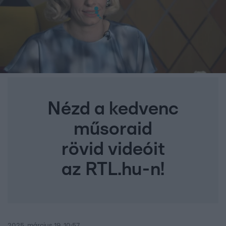
Nézd a kedvenc
műsoraid
rövid videóit
az RTL.hu-n!