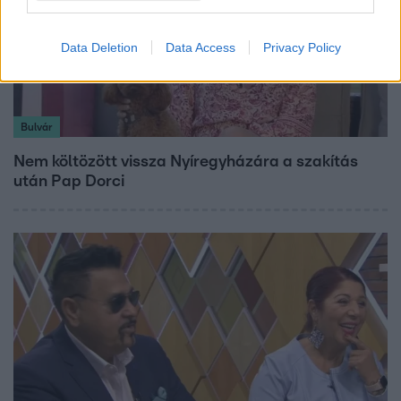
Data Deletion
Data Access
Privacy Policy
Bulvár
Nem költözött vissza Nyíregyházára a szakítás
után Pap Dorci