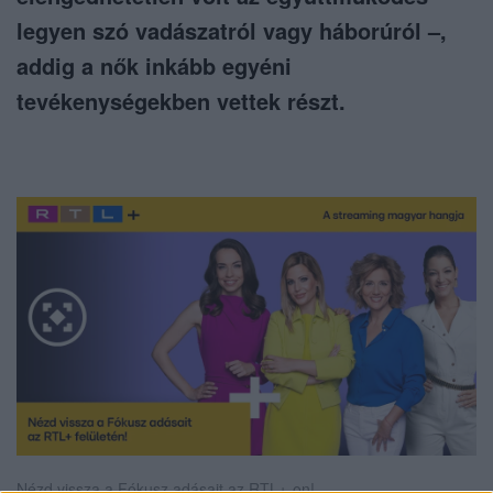
legyen szó vadászatról vagy háborúról –,
addig a nők inkább egyéni
tevékenységekben vettek részt.
Nézd vissza a Fókusz adásait az RTL+-on!