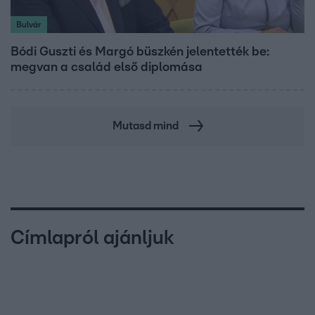
Bulvár
Bódi Guszti és Margó büszkén jelentették be:
megvan a család első diplomása
Mutasd mind
Címlapról ajánljuk