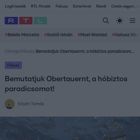
Legfrissebb
RTL Híradó
Fókusz
Sztárhírek
Randi
Celeb vagyok, me
#
Babits Marcella
#
Szellő István
#
Most Wanted
#
Gallusz Niko
Címlap
›
Fókusz
›
Bemutatjuk Obertauernt, a hóbiztos paradicsomot!
Fókusz
Bemutatjuk Obertauernt, a hóbiztos
paradicsomot!
Kilyén Tamás