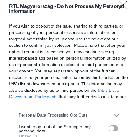
RTL Magyarország -
Do Not Process My Personal
Information
Itt állítsd be, hogy az RTL.hu az elsők között
If you wish to opt-out of the sale, sharing to third parties, or
legyen a Google-találatokban!
processing of your personal or sensitive information for
targeted advertising by us, please use the below opt-out
section to confirm your selection. Please note that after your
opt-out request is processed you may continue seeing
interest-based ads based on personal information utilized by
us or personal information disclosed to third parties prior to
your opt-out. You may separately opt-out of the further
disclosure of your personal information by third parties on the
IAB’s list of downstream participants. This information may
also be disclosed by us to third parties on the
IAB’s List of
Downstream Participants
that may further disclose it to other
third parties.
Kövess minket, és értesülj a friss hírekről a
Please note that this website/app uses one or more Google
Personal Data Processing Opt Outs
Facebookon is!
services and may gather and store information including but
not limited to your visit or usage behaviour. You may click to
I want to opt-out of the Sharing of my
personal data.
grant or deny consent to Google and its third-party tags to
Követem
Opted In