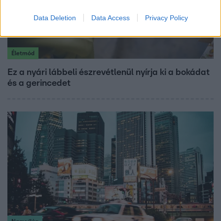
Data Deletion
Data Access
Privacy Policy
Életmód
Ez a nyári lábbeli észrevétlenül nyírja ki a bokádat
és a gerincedet