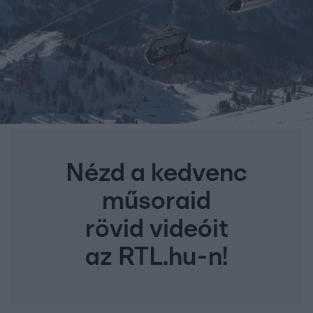
Nézd a kedvenc
műsoraid
rövid videóit
az RTL.hu-n!