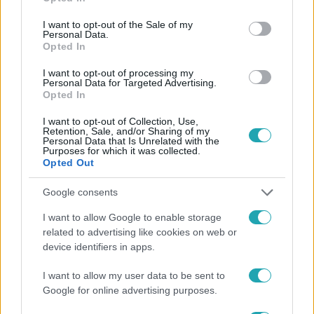
use your data for below specified purposes in below Google
consent section.
I want to opt-out of the Sale of my
Personal Data.
Opted In
I want to opt-out of processing my
Personal Data for Targeted Advertising.
#
FÓKUSZ
#
VIDEÓ
#
ADÁSRÉSZLETEK
#
SÍ
Opted In
#
SÍELÉS
#
OBERTAUERN
#
HÜTTE
#
HÓ
I want to opt-out of Collection, Use,
Retention, Sale, and/or Sharing of my
#
MŰHÓ
#
TÉL
#
SPORT
#
UTAZÁS
Personal Data that Is Unrelated with the
Purposes for which it was collected.
Opted Out
Google consents
I want to allow Google to enable storage
related to advertising like cookies on web or
device identifiers in apps.
Népszerű
I want to allow my user data to be sent to
Google for online advertising purposes.