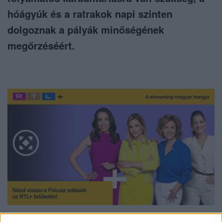
hóágyúk és a ratrakok napi szinten
dolgoznak a pályák minőségének
megőrzéséért.
Nézd vissza a Fókusz adásait az RTL+-on!