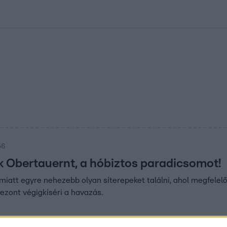
kolett
#
Időjárás
#
RTL műsor
#
Víz
#
Magyar Péter
#
Csillagjeg
56
 Obertauernt, a hóbiztos paradicsomot!
miatt egyre nehezebb olyan síterepeket találni, ahol megfele
zezont végigkíséri a havazás.