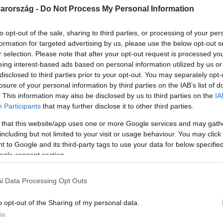
arország -
Do Not Process My Personal Information
 20:30
ülők odaadása teremt luxust a gyermeke
to opt-out of the sale, sharing to third parties, or processing of your per
formation for targeted advertising by us, please use the below opt-out s
s hüttepartit tartott
r selection. Please note that after your opt-out request is processed y
eing interest-based ads based on personal information utilized by us or
ta az ünnepi hangulat, karácsonyi díszbe öltöztette házát, ő m
disclosed to third parties prior to your opt-out. You may separately opt-
z este egyetlen meglepetése. Mindenkitől kért gyerekkori kép
losure of your personal information by third parties on the IAB’s list of
Kicsit közelebb kerültünk egymáshoz” – mondta Paulina az egy
. This information may also be disclosed by us to third parties on the
IA
Participants
that may further disclose it to other third parties.
 that this website/app uses one or more Google services and may gath
 21:00
including but not limited to your visit or usage behaviour. You may click 
bség a sztrapacska és a galuska között? 
 to Google and its third-party tags to use your data for below specifi
ogle consent section.
y klasszikus hütte fogást hozott el nektek: a juhtúrós sztrap
ivalókat is elárulta erről az ételről.
l Data Processing Opt Outs
o opt-out of the Sharing of my personal data.
In