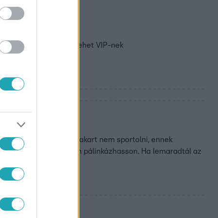
ével
s Jenő. Éld át, milyen lehet VIP-nek
an stílusosan pálinkázhasson. Ha lemaradtál az