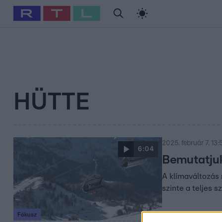
#
Babits Marcella
#
Szellő István
#
Most Wanted
#
Gallusz Ni
HÜTTE
2025. február 7. 13:
6:04
Bemutatjuk
A klímaváltozás 
szinte a teljes s
Fókusz