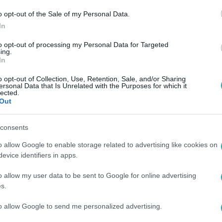
 19:00
o opt-out of the Sale of my Personal Data.
In
 konyhánkból is elérhetőek Jenő segítség
to opt-out of processing my Personal Data for Targeted
tekkel jelentkeznek A Konyhafőnök közkedvelt zsűritagjai, Zé é
ing.
 el hozzá minden receptet!
In
o opt-out of Collection, Use, Retention, Sale, and/or Sharing
ersonal Data that Is Unrelated with the Purposes for which it
lected.
Out
:00
éd Kőhalmit? Mondd ki, hogy sport!
consents
indul. Zoli persze felkészülten akart nem sportolni, ennek
o allow Google to enable storage related to advertising like cookies on
uhát felvásárolt, amit csak ért, csak azért, hogy a hütték biztonságáb
evice identifiers in apps.
ide!
o allow my user data to be sent to Google for online advertising
s.
to allow Google to send me personalized advertising.