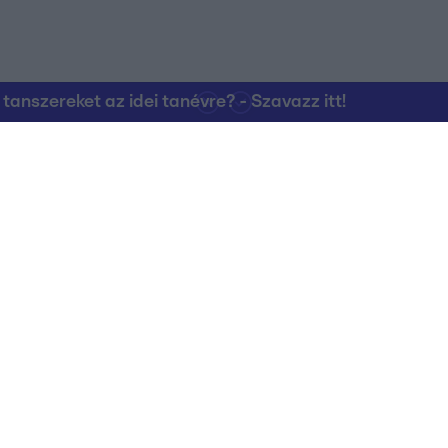
nszereket az idei tanévre? - Szavazz itt!
Kapcsolat
RTL Group Beszál
Magatartási Kó
az RTL+-on
Vállalati hírek
RTL Magyarorszá
Partneri Alapelv
Kvíz Adatvédelem
Kommentelési s
RTL Group Magatartási Kódex