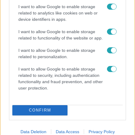
I want to allow Google to enable storage
related to analytics like cookies on web or
device identifiers in apps.
I want to allow Google to enable storage
Bulvár
related to functionality of the website or app.
"Hatalmas viharban" - így zajlott Hegyi Barbara
I want to allow Google to enable storage
és Zorán első randija
related to personalization.
I want to allow Google to enable storage
related to security, including authentication
functionality and fraud prevention, and other
user protection.
CONFIRM
Data Deletion
Data Access
Privacy Policy