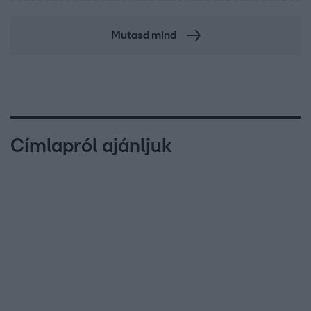
Mutasd mind
Címlapról ajánljuk