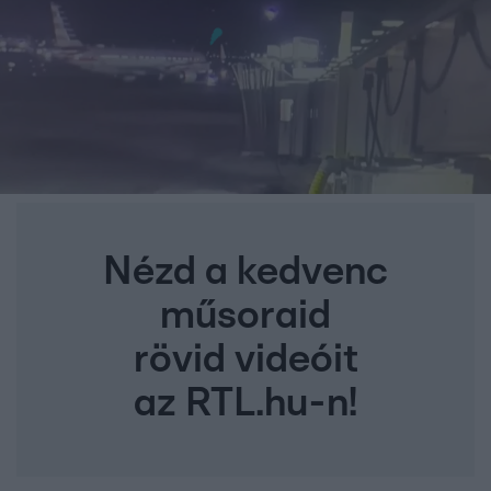
Nézd a kedvenc
műsoraid
rövid videóit
az RTL.hu-n!