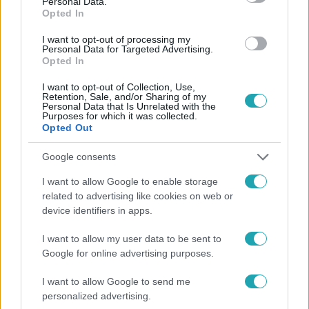
Personal Data.
Opted In
#
BALESET-BŰNÜGY
#
BALESET
#
WASHINGTON
I want to opt-out of processing my
#
REPÜLŐ
#
BLACK HAWK
#
POTOMAC FOLYÓ
Personal Data for Targeted Advertising.
Opted In
#
REPÜLŐBALESET
I want to opt-out of Collection, Use,
Retention, Sale, and/or Sharing of my
Personal Data that Is Unrelated with the
Purposes for which it was collected.
Opted Out
Google consents
I want to allow Google to enable storage
Népszerű
related to advertising like cookies on web or
device identifiers in apps.
I want to allow my user data to be sent to
Google for online advertising purposes.
I want to allow Google to send me
personalized advertising.