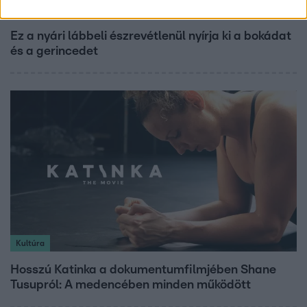
Életmód
Ez a nyári lábbeli észrevétlenül nyírja ki a bokádat
és a gerincedet
Kultúra
Hosszú Katinka a dokumentumfilmjében Shane
Tusupról: A medencében minden működött