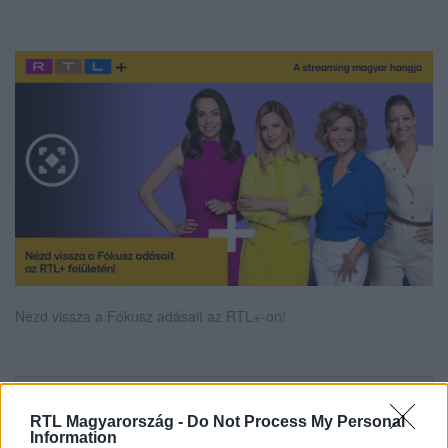
Nézd vissza a Fókusz adásait az RTL+-on!
Itt állítsd be, hogy az RTL.hu az elsők között
legyen a Google-találatokban!
RTL Magyarország -
Do Not Process My Personal
Information