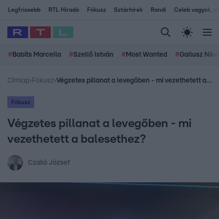
Legfrissebb
RTL Híradó
Fókusz
Sztárhírek
Randi
Celeb vagyok, me
#
Babits Marcella
#
Szellő István
#
Most Wanted
#
Gallusz Niko
Címlap
›
Fókusz
›
Végzetes pillanat a levegőben - mi vezethetett a balesethez?
Fókusz
Végzetes pillanat a levegőben - mi
vezethetett a balesethez?
Czakó József