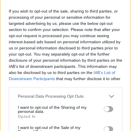
If you wish to opt-out of the sale, sharing to third parties, or
processing of your personal or sensitive information for
targeted advertising by us, please use the below opt-out
section to confirm your selection. Please note that after your
opt-out request is processed you may continue seeing
interest-based ads based on personal information utilized by
us or personal information disclosed to third parties prior to
your opt-out. You may separately opt-out of the further
disclosure of your personal information by third parties on the
IAB’s list of downstream participants. This information may
Kövess minket, és értesülj a friss hírekről a
also be disclosed by us to third parties on the
IAB’s List of
Facebookon is!
Downstream Participants
that may further disclose it to other
third parties.
Követem
Please note that this website/app uses one or more Google
Personal Data Processing Opt Outs
services and may gather and store information including but
not limited to your visit or usage behaviour. You may click to
I want to opt-out of the Sharing of my
personal data.
grant or deny consent to Google and its third-party tags to
Opted In
use your data for below specified purposes in below Google
consent section.
I want to opt-out of the Sale of my
#
FÓKUSZ
#
VIDEÓ
#
ADÁSRÉSZLETEK