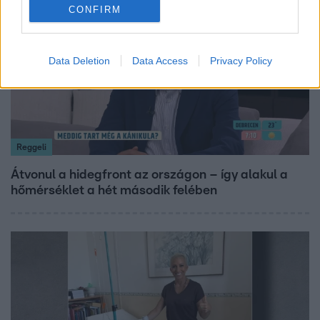
6:12
CONFIRM
Data Deletion
Data Access
Privacy Policy
Reggeli
Átvonul a hidegfront az országon – így alakul a
hőmérséklet a hét második felében