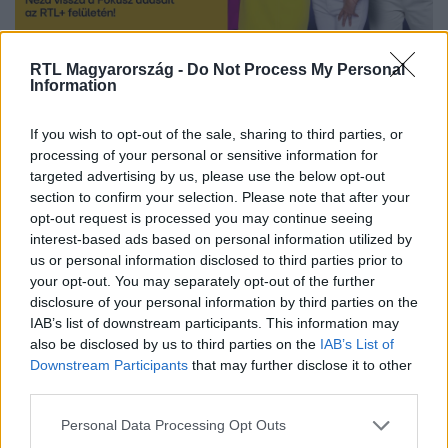
Nézd vissza a Fókusz adásait az RTL+-on!
RTL Magyarország -
Do Not Process My Personal
Information
If you wish to opt-out of the sale, sharing to third parties, or
Itt állítsd be, hogy az RTL.hu az elsők között
processing of your personal or sensitive information for
legyen a Google-találatokban!
targeted advertising by us, please use the below opt-out
section to confirm your selection. Please note that after your
opt-out request is processed you may continue seeing
interest-based ads based on personal information utilized by
us or personal information disclosed to third parties prior to
your opt-out. You may separately opt-out of the further
disclosure of your personal information by third parties on the
IAB’s list of downstream participants. This information may
also be disclosed by us to third parties on the
IAB’s List of
Downstream Participants
that may further disclose it to other
third parties.
Please note that this website/app uses one or more Google
Personal Data Processing Opt Outs
Kövess minket, és értesülj a friss hírekről a
services and may gather and store information including but