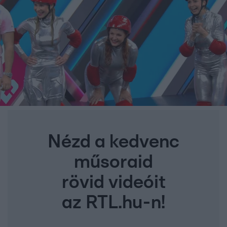
Nézd a kedvenc
műsoraid
rövid videóit
az RTL.hu-n!