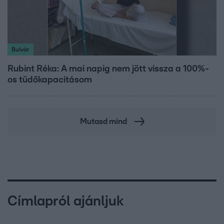
Bulvár
Rubint Réka: A mai napig nem jött vissza a 100%-
os tüdőkapacitásom
Mutasd mind
Címlapról ajánljuk