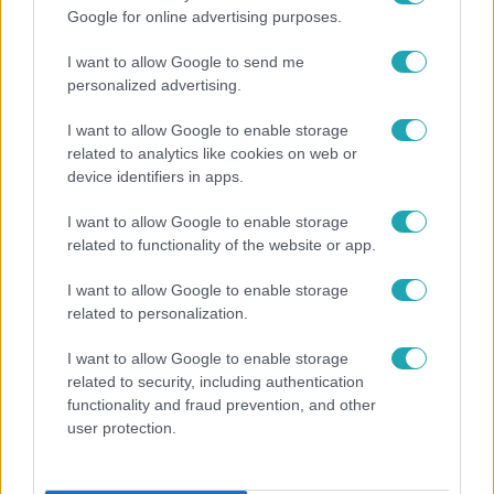
Google for online advertising purposes.
Népszerű
I want to allow Google to send me
personalized advertising.
2:14
I want to allow Google to enable storage
related to analytics like cookies on web or
device identifiers in apps.
I want to allow Google to enable storage
related to functionality of the website or app.
I want to allow Google to enable storage
related to personalization.
Híradó
I want to allow Google to enable storage
related to security, including authentication
Az RTL Híradó riportja után renndőrök és
functionality and fraud prevention, and other
állatmentők hozták ki a magára hagyott kutyát
user protection.