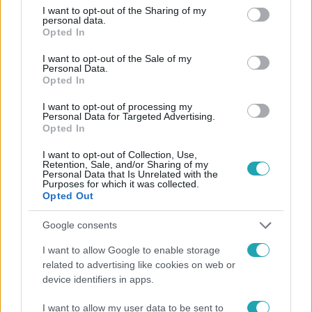
Facebookon is!
not limited to your visit or usage behaviour. You may click to
I want to opt-out of the Sharing of my
personal data.
grant or deny consent to Google and its third-party tags to
Opted In
use your data for below specified purposes in below Google
Követem
consent section.
I want to opt-out of the Sale of my
Personal Data.
Opted In
I want to opt-out of processing my
Personal Data for Targeted Advertising.
Opted In
#
FÓKUSZ
#
ADÁSRÉSZLETEK
#
VIDEÓ
#
BULVÁR
I want to opt-out of Collection, Use,
#
KALANDRA FAL
#
KELETI ANDREA
Retention, Sale, and/or Sharing of my
Personal Data that Is Unrelated with the
#
ERDŐHEGYI BRIGITTA
#
BOGDÁNYI TITANILLA
Purposes for which it was collected.
Opted Out
#
CSOCSESZ
#
BEBE
#
KATUS ATTILA
Google consents
I want to allow Google to enable storage
related to advertising like cookies on web or
device identifiers in apps.
I want to allow my user data to be sent to