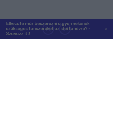
Elkezdte már beszerezni a gyermekének
szükséges tanszereket az idei tanévre? -
Szavazz itt!
Rólunk