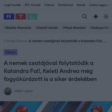
Legfrissebb
RTL Híradó
Fókusz
Sztárhírek
Randi
Celeb vagyok, me
#
Babits Marcella
#
Szellő István
#
Most Wanted
#
Gallusz Niko
Címlap
›
Fókusz
›
A nemek csatájával folytatódik a Kalandra Fal!, Keleti Andrea még fogyókúrázott is a siker érdekében
Fókusz
A nemek csatájával folytatódik a
Kalandra Fal!, Keleti Andrea még
fogyókúrázott is a siker érdekében
Maár Laura