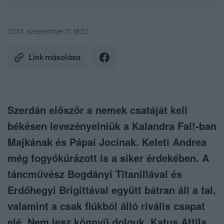
2024. szeptember 11. 18:22
Link másolása
Szerdán először a nemek csatáját kell
békésen levezényelniük a Kalandra Fal!-ban
Majkának és Pápai Jocinak. Keleti Andrea
még fogyókúrázott is a siker érdekében. A
táncművész Bogdányi Titanillával és
Erdőhegyi Brigittával együtt bátran áll a fal,
valamint a csak fiúkból álló rivális csapat
elé. Nem lesz könnyű dolguk, Katus Attila