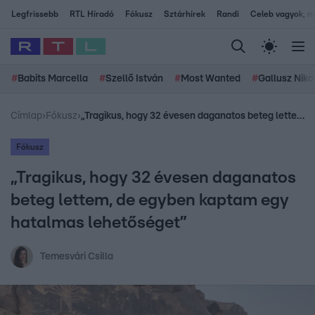
Legfrissebb
RTL Híradó
Fókusz
Sztárhírek
Randi
Celeb vagyok, me
#
Babits Marcella
#
Szellő István
#
Most Wanted
#
Gallusz Niko
Címlap
›
Fókusz
›
„Tragikus, hogy 32 évesen daganatos beteg lettem, de egyben kaptam egy hatalmas lehetőséget”
Fókusz
„Tragikus, hogy 32 évesen daganatos
beteg lettem, de egyben kaptam egy
hatalmas lehetőséget”
Temesvári Csilla