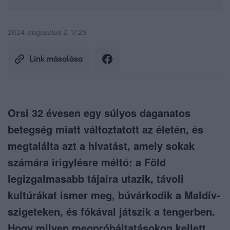
2024. augusztus 2. 17:25
Link másolása
Orsi 32 évesen egy súlyos daganatos
betegség miatt változtatott az életén, és
megtalálta azt a hivatást, amely sokak
számára irigylésre méltó: a Föld
legizgalmasabb tájaira utazik, távoli
kultúrákat ismer meg, búvárkodik a Maldív-
szigeteken, és fókával játszik a tengerben.
Hogy milyen megpróbáltatásokon kellett