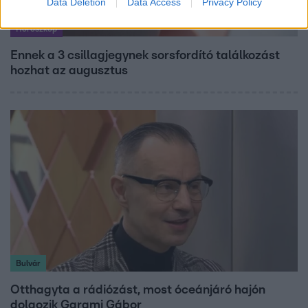
Data Deletion
Data Access
Privacy Policy
Horoszkóp
Ennek a 3 csillagjegynek sorsfordító találkozást
hozhat az augusztus
Bulvár
Otthagyta a rádiózást, most óceánjáró hajón
dolgozik Garami Gábor