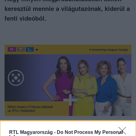
keresztül mennie a világutazónak, kiderül a
fenti videóból.
Nézd vissza a Fókusz adásait az RTL+-on!
RTL Magyarország -
Do Not Process My Personal