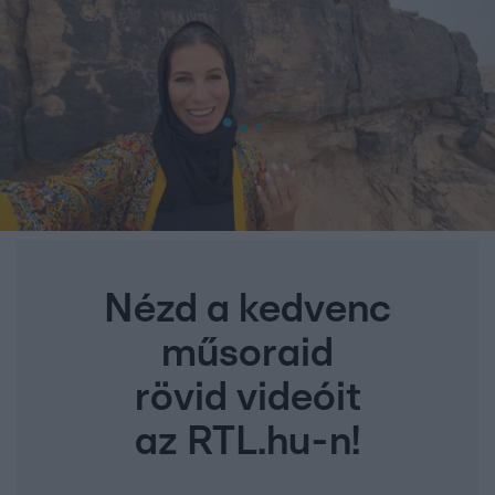
Nézd a kedvenc
műsoraid
rövid videóit
az RTL.hu-n!