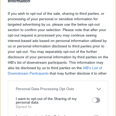
Information
Itt állítsd be, hogy az RTL.hu az elsők között
If you wish to opt-out of the sale, sharing to third parties, or
legyen a Google-találatokban!
processing of your personal or sensitive information for
targeted advertising by us, please use the below opt-out
section to confirm your selection. Please note that after your
opt-out request is processed you may continue seeing
interest-based ads based on personal information utilized by
us or personal information disclosed to third parties prior to
your opt-out. You may separately opt-out of the further
disclosure of your personal information by third parties on the
IAB’s list of downstream participants. This information may
also be disclosed by us to third parties on the
IAB’s List of
Downstream Participants
that may further disclose it to other
third parties.
Kövess minket, és értesülj a friss hírekről a
Please note that this website/app uses one or more Google
Personal Data Processing Opt Outs
Facebookon is!
services and may gather and store information including but
not limited to your visit or usage behaviour. You may click to
I want to opt-out of the Sharing of my
personal data.
grant or deny consent to Google and its third-party tags to
Követem
Opted In
use your data for below specified purposes in below Google
consent section.