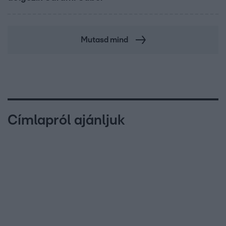
Mutasd mind
Címlapról ajánljuk