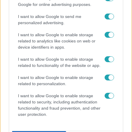
Népszerű
Google for online advertising purposes.
I want to allow Google to send me
personalized advertising.
2:27
I want to allow Google to enable storage
related to analytics like cookies on web or
device identifiers in apps.
I want to allow Google to enable storage
related to functionality of the website or app.
I want to allow Google to enable storage
related to personalization.
Híradó
I want to allow Google to enable storage
Videón, ahogy átúszik a Dunán a Kossuth térre
related to security, including authentication
tévedt vaddisznó
functionality and fraud prevention, and other
user protection.
2:56