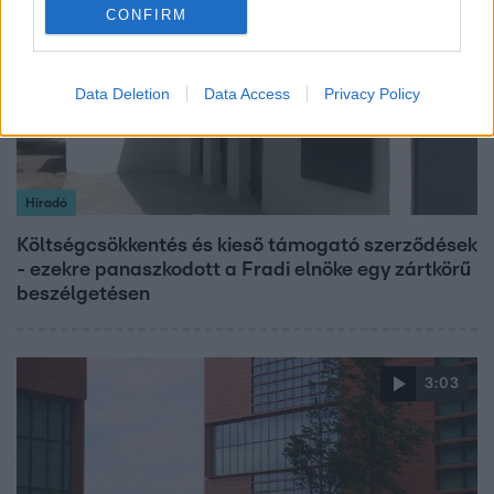
CONFIRM
Data Deletion
Data Access
Privacy Policy
Híradó
Költségcsökkentés és kieső támogató szerződések
- ezekre panaszkodott a Fradi elnöke egy zártkörű
beszélgetésen
3:03