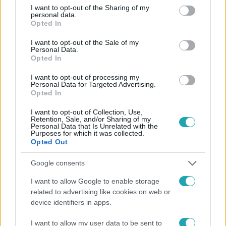
Facebookon is!
not limited to your visit or usage behaviour. You may click to
I want to opt-out of the Sharing of my
personal data.
grant or deny consent to Google and its third-party tags to
Opted In
use your data for below specified purposes in below Google
Követem
consent section.
I want to opt-out of the Sale of my
Personal Data.
Opted In
I want to opt-out of processing my
Personal Data for Targeted Advertising.
Opted In
#
FÓKUSZ
#
ADÁSRÉSZLETEK
#
VIDEÓ
#
GASLIT
I want to opt-out of Collection, Use,
Retention, Sale, and/or Sharing of my
#
SOROZAT
#
RTL
#
JULIA ROBERTS
#
SEAN PENN
Personal Data that Is Unrelated with the
Purposes for which it was collected.
#
WATERGATE
#
RTL+
#
TÓTH ENIKŐ
Opted Out
Google consents
I want to allow Google to enable storage
related to advertising like cookies on web or
device identifiers in apps.
I want to allow my user data to be sent to