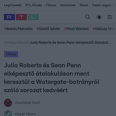
Legfrissebb
RTL Híradó
Fókusz
Sztárhírek
Randi
Celeb vagyok, me
#
Babits Marcella
#
Szellő István
#
Most Wanted
#
Gallusz Niko
Címlap
›
Fókusz
›
Julia Roberts és Sean Penn elképesztő átalakuláson ment keresztül a Watergate-botrányról szóló sorozat kedvéért
Fókusz
Julia Roberts és Sean Penn
elképesztő átalakuláson ment
keresztül a Watergate-botrányról
szóló sorozat kedvéért
Gosztonyi Zsolt
Kispál Tímea