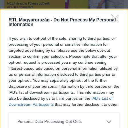
RTL Magyarország -
Do Not Process My Personal
Nézd vissza a Fókusz adásait az RTL+-on!
Information
If you wish to opt-out of the sale, sharing to third parties, or
processing of your personal or sensitive information for
Itt állítsd be, hogy az RTL.hu az elsők között
targeted advertising by us, please use the below opt-out
legyen a Google-találatokban!
section to confirm your selection. Please note that after your
opt-out request is processed you may continue seeing
interest-based ads based on personal information utilized by
us or personal information disclosed to third parties prior to
your opt-out. You may separately opt-out of the further
disclosure of your personal information by third parties on the
IAB’s list of downstream participants. This information may
also be disclosed by us to third parties on the
IAB’s List of
Downstream Participants
that may further disclose it to other
third parties.
Please note that this website/app uses one or more Google
Personal Data Processing Opt Outs
Kövess minket, és értesülj a friss hírekről a
services and may gather and store information including but