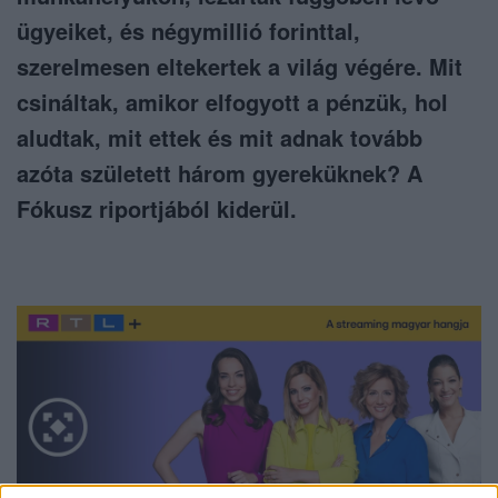
ügyeiket, és négymillió forinttal,
szerelmesen eltekertek a világ végére. Mit
csináltak, amikor elfogyott a pénzük, hol
aludtak, mit ettek és mit adnak tovább
azóta született három gyereküknek? A
Fókusz riportjából kiderül.