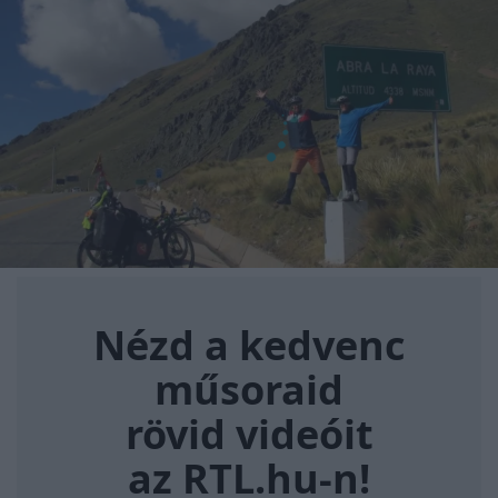
Nézd a kedvenc műsoraid rövi
Nézd a kedvenc
műsoraid
rövid videóit
az RTL.hu-n!