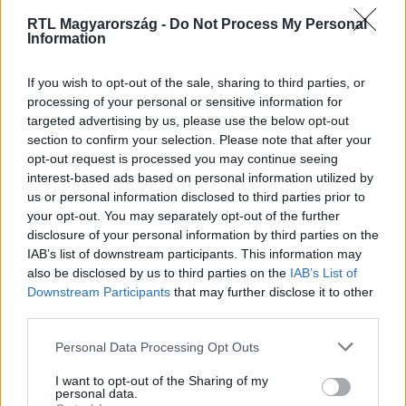
RTL Magyarország -
Do Not Process My Personal
Information
Nézd vissza a Fókusz adásait az RTL+-on!
If you wish to opt-out of the sale, sharing to third parties, or
processing of your personal or sensitive information for
targeted advertising by us, please use the below opt-out
section to confirm your selection. Please note that after your
opt-out request is processed you may continue seeing
Itt állítsd be, hogy az RTL.hu az elsők között
legyen a Google-találatokban!
interest-based ads based on personal information utilized by
us or personal information disclosed to third parties prior to
your opt-out. You may separately opt-out of the further
disclosure of your personal information by third parties on the
IAB’s list of downstream participants. This information may
also be disclosed by us to third parties on the
IAB’s List of
Downstream Participants
that may further disclose it to other
third parties.
Please note that this website/app uses one or more Google
Personal Data Processing Opt Outs
services and may gather and store information including but
not limited to your visit or usage behaviour. You may click to
I want to opt-out of the Sharing of my
personal data.
grant or deny consent to Google and its third-party tags to