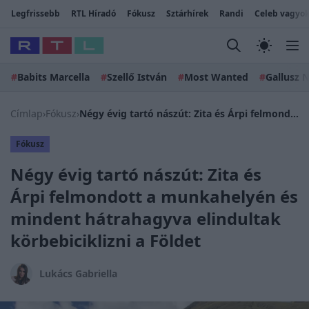
Legfrissebb
RTL Híradó
Fókusz
Sztárhírek
Randi
Celeb vagyok
#
Babits Marcella
#
Szellő István
#
Most Wanted
#
Gallusz N
Címlap
›
Fókusz
›
Négy évig tartó nászút: Zita és Árpi felmondott a munkahelyén és mindent hátrahagyva elindultak körbebiciklizni a Földet
Fókusz
Négy évig tartó nászút: Zita és
Árpi felmondott a munkahelyén és
mindent hátrahagyva elindultak
körbebiciklizni a Földet
Lukács Gabriella