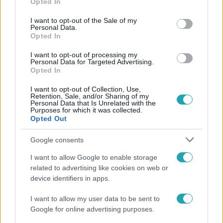
Opted In
Kövess minket, és értesülj a friss
use your data for below specified purposes in below Google
hírekről a Facebookon is!
consent section.
I want to opt-out of the Sale of my
Personal Data.
Opted In
Követem
I want to opt-out of processing my
Personal Data for Targeted Advertising.
Opted In
I want to opt-out of Collection, Use,
Retention, Sale, and/or Sharing of my
Personal Data that Is Unrelated with the
Purposes for which it was collected.
#
FÓKUSZ
#
VIDEÓ
#
ADÁSRÉSZLETEK
#
ÉLETMÓD
Opted Out
#
NÁSZÚT
#
BICIKLI
#
FÖLD KÖRÜL
#
RTL
Google consents
#
UTAZÁS
I want to allow Google to enable storage
related to advertising like cookies on web or
device identifiers in apps.
I want to allow my user data to be sent to
Google for online advertising purposes.