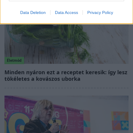
Data Deletion
Data Access
Privacy Policy
Életmód
Minden nyáron ezt a receptet keresik: így lesz
tökéletes a kovászos uborka