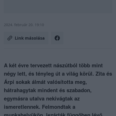
2024. február 20. 19:10
Link másolása
A két évre tervezett nászútból több mint
négy lett, és tényleg út a világ körül. Zita és
Árpi sokak álmát valósította meg,
hátrahagytak mindent és szabadon,
egymásra utalva nekivágtak az
ismeretlennek. Felmondtak a
munkahelyükön, lezárták függőben lévő