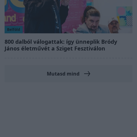
Belföld
800 dalból válogattak: így ünneplik Bródy
János életművét a Sziget Fesztiválon
Mutasd mind