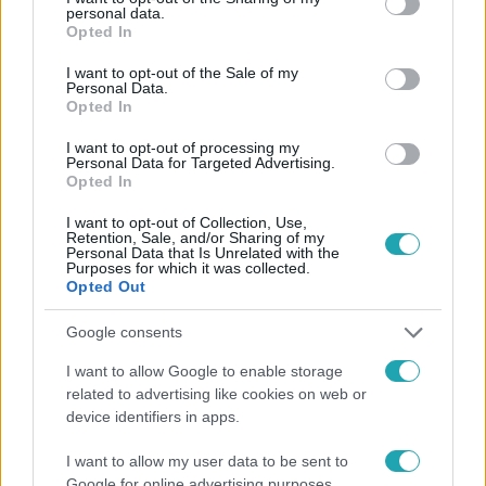
Facebookon is!
personal data.
grant or deny consent to Google and its third-party tags to
Opted In
use your data for below specified purposes in below Google
Követem
consent section.
I want to opt-out of the Sale of my
Personal Data.
Opted In
I want to opt-out of processing my
Personal Data for Targeted Advertising.
Opted In
#
FÓKUSZ
#
VIDEÓ
#
ADÁSRÉSZLETEK
#
BALESET
I want to opt-out of Collection, Use,
Retention, Sale, and/or Sharing of my
#
SIKLÓERNYŐ
#
LEZUHANT
#
RTL
Personal Data that Is Unrelated with the
Purposes for which it was collected.
#
GYURIS PÉTER
Opted Out
Google consents
I want to allow Google to enable storage
related to advertising like cookies on web or
device identifiers in apps.
I want to allow my user data to be sent to
Népszerű
Google for online advertising purposes.