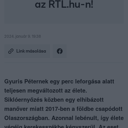
az RTL.hu-n!
2024. január 9. 19:38
Link másolása
Gyuris Péternek egy perc leforgása alatt
teljesen megváltozott az élete.
Siklóernyőzés közben egy elhibázott
manőver miatt 2017-ben a földbe csapódott
Olaszországban. Azonnal lebénult, így élete
végéig kerekesszékbe kényszerül. Az eset