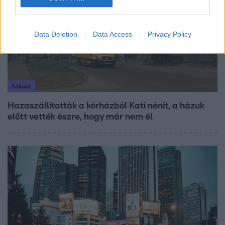
Data Deletion
Data Access
Privacy Policy
Fókusz
Hazaszállították a kórházból Kati nénit, a házuk
előtt vették észre, hogy már nem él