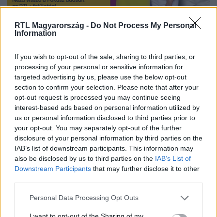
RTL Magyarország -
Do Not Process My Personal
Nézd vissza a Fókusz adásait az RTL+-on!
Information
If you wish to opt-out of the sale, sharing to third parties, or
processing of your personal or sensitive information for
Itt állítsd be, hogy az RTL.hu az elsők között
targeted advertising by us, please use the below opt-out
legyen a Google-találatokban!
section to confirm your selection. Please note that after your
opt-out request is processed you may continue seeing
interest-based ads based on personal information utilized by
us or personal information disclosed to third parties prior to
your opt-out. You may separately opt-out of the further
disclosure of your personal information by third parties on the
IAB’s list of downstream participants. This information may
also be disclosed by us to third parties on the
IAB’s List of
Downstream Participants
that may further disclose it to other
third parties.
Please note that this website/app uses one or more Google
Personal Data Processing Opt Outs
services and may gather and store information including but
Kövess minket, és értesülj a friss hírekről a
not limited to your visit or usage behaviour. You may click to
I want to opt-out of the Sharing of my