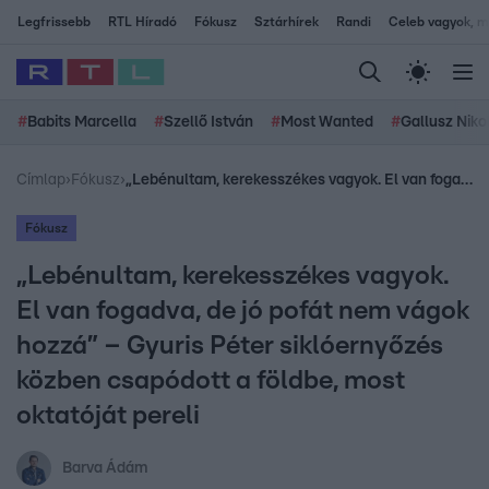
Legfrissebb
RTL Híradó
Fókusz
Sztárhírek
Randi
Celeb vagyok, me
#
Babits Marcella
#
Szellő István
#
Most Wanted
#
Gallusz Niko
Címlap
›
Fókusz
›
„Lebénultam, kerekesszékes vagyok. El van fogadva, de jó pofát nem vágok hozzá” – Gyuris Péter siklóernyőzés közben csapódott a földbe, most oktatóját pereli
Fókusz
„Lebénultam, kerekesszékes vagyok.
El van fogadva, de jó pofát nem vágok
hozzá” – Gyuris Péter siklóernyőzés
közben csapódott a földbe, most
oktatóját pereli
Barva Ádám