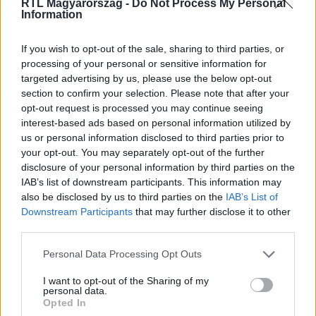
RTL Magyarország -
Do Not Process My Personal
Information
Itt állítsd be, hogy az RTL.hu az elsők között
legyen a Google-találatokban!
If you wish to opt-out of the sale, sharing to third parties, or
processing of your personal or sensitive information for
targeted advertising by us, please use the below opt-out
section to confirm your selection. Please note that after your
opt-out request is processed you may continue seeing
interest-based ads based on personal information utilized by
us or personal information disclosed to third parties prior to
your opt-out. You may separately opt-out of the further
disclosure of your personal information by third parties on the
IAB’s list of downstream participants. This information may
also be disclosed by us to third parties on the
IAB’s List of
Downstream Participants
that may further disclose it to other
third parties.
Kövess minket, és értesülj a friss hírekről a
Facebookon is!
Please note that this website/app uses one or more Google
Personal Data Processing Opt Outs
services and may gather and store information including but
not limited to your visit or usage behaviour. You may click to
I want to opt-out of the Sharing of my
Követem
personal data.
grant or deny consent to Google and its third-party tags to
Opted In
use your data for below specified purposes in below Google