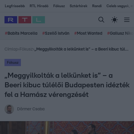
Legfrissebb
RTL Híradó
Fókusz
Sztárhírek
Randi
Celeb vagyok, me
#
Babits Marcella
#
Szellő István
#
Most Wanted
#
Gallusz Niko
Címlap
›
Fókusz
›
„Meggyilkolták a lelkünket is” – a Beeri kibuc túlélői Budapesten idézték fel a Hamász vérengzését
Fókusz
„Meggyilkolták a lelkünket is” – a
Beeri kibuc túlélői Budapesten idézték
fel a Hamász vérengzését
Dörmer Csaba