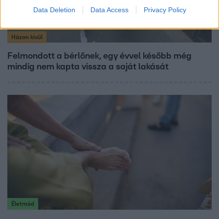
Data Deletion
Data Access
Privacy Policy
Házon kívül
Felmondott a bérlőnek, egy évvel később még
mindig nem kapta vissza a saját lakását
Életmód