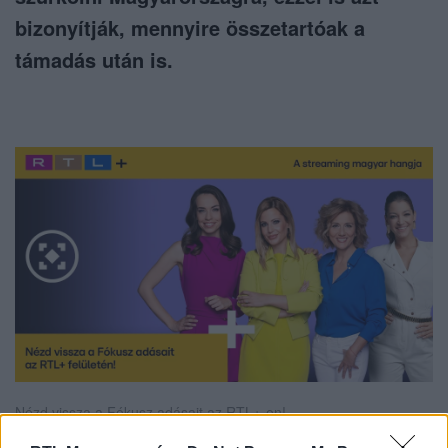
bizonyítják, mennyire összetartóak a
támadás után is.
Nézd vissza a Fókusz adásait az RTL+-on!