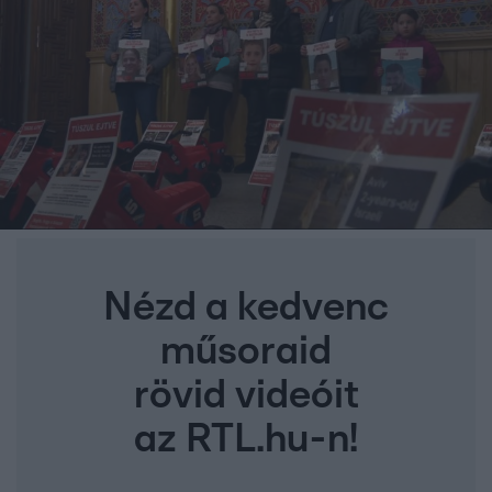
Nézd a kedvenc
műsoraid
rövid videóit
az RTL.hu-n!