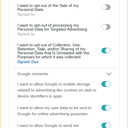
consent section.
I want to opt-out of the Sale of my
Personal Data.
Opted In
I want to opt-out of processing my
#
FÓKUSZ
#
VIDEÓ
#
ADÁSRÉSZLETEK
#
RTL
Personal Data for Targeted Advertising.
Opted In
#
IZRAEL
#
HAMÁSZ
#
TÚSZ
#
KIBUC
I want to opt-out of Collection, Use,
#
TÚLÉLŐ
Retention, Sale, and/or Sharing of my
Personal Data that Is Unrelated with the
Purposes for which it was collected.
Opted Out
Google consents
I want to allow Google to enable storage
related to advertising like cookies on web or
Népszerű
device identifiers in apps.
I want to allow my user data to be sent to
Google for online advertising purposes.
I want to allow Google to send me