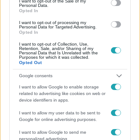
I want to opt-out of the Sale of my
Personal Data.
Opted In
#
FÓKUSZ
#
VIDEÓ
#
ADÁSRÉSZLETEK
#
SZÍNHÁZ
I want to opt-out of processing my
Personal Data for Targeted Advertising.
#
NEMZETI SZÍNHÁZ
#
BALESET
#
VIDNYÁNSZKY ATTILA
Opted In
#
SZÁSZ JÚLIA
#
LEZUHANT
#
HORVÁTH LAJOS OTTÓ
I want to opt-out of Collection, Use,
Retention, Sale, and/or Sharing of my
Personal Data that Is Unrelated with the
Purposes for which it was collected.
Opted Out
Google consents
I want to allow Google to enable storage
related to advertising like cookies on web or
Népszerű
device identifiers in apps.
I want to allow my user data to be sent to
Google for online advertising purposes.
I want to allow Google to send me
personalized advertising.