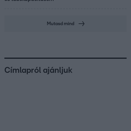
Mutasd mind
Címlapról ajánljuk