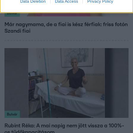
Data Deletion
Data Access
Privacy Policy
Bulvár
Már nagymama, de a fiai is kész férfiak: friss fotón
Szandi fiai
Bulvár
Rubint Réka: A mai napig nem jött vissza a 100%-
os tüdőkapacitásom