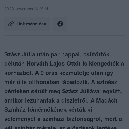
2023. november 16. 19:14
Link másolása
Szász Júlia után pár nappal, csütörtök
délután Horváth Lajos Ottót is kiengedték a
kórházból. A 9 órás kézműtétje után így
már ő is otthonában lábadozik. A színész
pénteken sérült meg Szász Júliával együtt,
amikor lezuhantak a díszletről. A Madách
Színház főmérnökének kértük ki
véleményét a színházi biztonságról, mert a
két színház mérete, az előadások léptéke