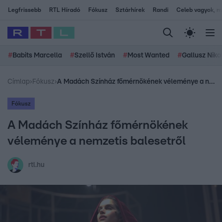
Legfrissebb
RTL Híradó
Fókusz
Sztárhírek
Randi
Celeb vagyok, me
#
Babits Marcella
#
Szellő István
#
Most Wanted
#
Gallusz Niko
Címlap
›
Fókusz
›
A Madách Színház főmérnökének véleménye a nemzetis balesetről
Fókusz
A Madách Színház főmérnökének
véleménye a nemzetis balesetről
rtl.hu