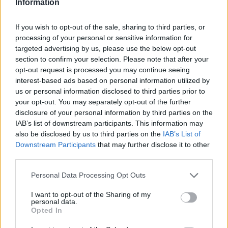
Information
Itt állítsd be, hogy az RTL.hu az elsők között
legyen a Google-találatokban!
If you wish to opt-out of the sale, sharing to third parties, or
processing of your personal or sensitive information for
targeted advertising by us, please use the below opt-out
section to confirm your selection. Please note that after your
opt-out request is processed you may continue seeing
interest-based ads based on personal information utilized by
us or personal information disclosed to third parties prior to
your opt-out. You may separately opt-out of the further
disclosure of your personal information by third parties on the
IAB’s list of downstream participants. This information may
also be disclosed by us to third parties on the
IAB’s List of
Downstream Participants
that may further disclose it to other
Kövess minket, és értesülj a friss hírekről a
third parties.
Facebookon is!
Please note that this website/app uses one or more Google
Personal Data Processing Opt Outs
services and may gather and store information including but
Követem
not limited to your visit or usage behaviour. You may click to
I want to opt-out of the Sharing of my
personal data.
grant or deny consent to Google and its third-party tags to
Opted In
use your data for below specified purposes in below Google
consent section.