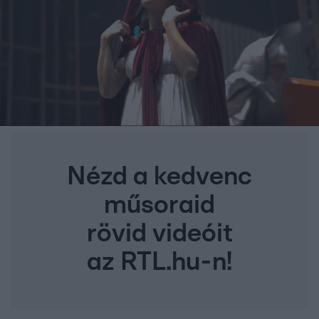
Nézd a kedvenc
műsoraid
rövid videóit
az RTL.hu-n!