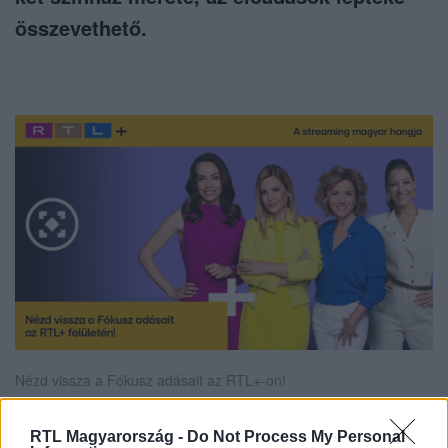
összevethető.
Nézd vissza a Fókusz adásait az RTL+-on!
RTL Magyarország -
Do Not Process My Personal