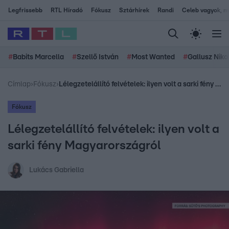
Legfrissebb
RTL Híradó
Fókusz
Sztárhírek
Randi
Celeb vagyok, me
#
Babits Marcella
#
Szellő István
#
Most Wanted
#
Gallusz Niko
Címlap
›
Fókusz
›
Lélegzetelállító felvételek: ilyen volt a sarki fény Magyarországról
Fókusz
Lélegzetelállító felvételek: ilyen volt a
sarki fény Magyarországról
Lukács Gabriella