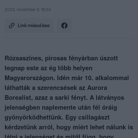
2023. november 6. 18:34
Link másolása
Rózsaszínes, pirosas fényárban úszott
tegnap este az ég több helyen
Magyarországon. Idén már 10. alkalommal
láthatták a szerencsések az Aurora
Borealist, azaz a sarki fényt. A látványos
jelenségben naplemente után fél óráig
gyönyörködhettünk. Egy csillagászt
kérdzetünk arról, hogy miért lehet nálunk is
látni a jelenséget és mitől függ, hogy