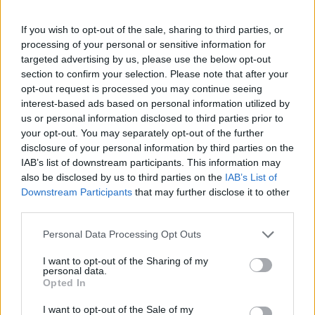
Itt állítsd be, hogy az RTL.hu az elsők között
legyen a Google-találatokban!
If you wish to opt-out of the sale, sharing to third parties, or
processing of your personal or sensitive information for
targeted advertising by us, please use the below opt-out
section to confirm your selection. Please note that after your
opt-out request is processed you may continue seeing
interest-based ads based on personal information utilized by
us or personal information disclosed to third parties prior to
your opt-out. You may separately opt-out of the further
disclosure of your personal information by third parties on the
IAB’s list of downstream participants. This information may
also be disclosed by us to third parties on the
IAB’s List of
Downstream Participants
that may further disclose it to other
third parties.
Kövess minket, és értesülj a friss hírekről a
Facebookon is!
Please note that this website/app uses one or more Google
Personal Data Processing Opt Outs
services and may gather and store information including but
not limited to your visit or usage behaviour. You may click to
I want to opt-out of the Sharing of my
Követem
personal data.
grant or deny consent to Google and its third-party tags to
Opted In
use your data for below specified purposes in below Google
consent section.
I want to opt-out of the Sale of my