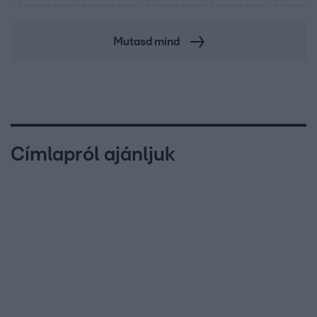
Mutasd mind
Címlapról ajánljuk