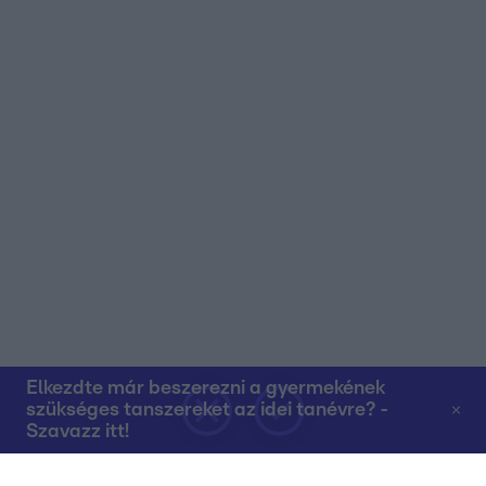
Elkezdte már beszerezni a gyermekének
szükséges tanszereket az idei tanévre? -
Szavazz itt!