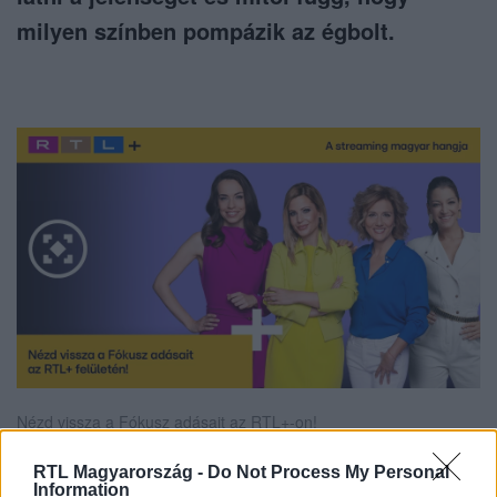
milyen színben pompázik az égbolt.
Nézd vissza a Fókusz adásait az RTL+-on!
RTL Magyarország -
Do Not Process My Personal
Information