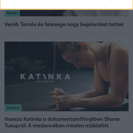
Bulvár
Veréb Tamás és felesége nagy bejelentést tettek
Kultúra
Hosszú Katinka a dokumentumfilmjében Shane
Tusupról: A medencében minden működött