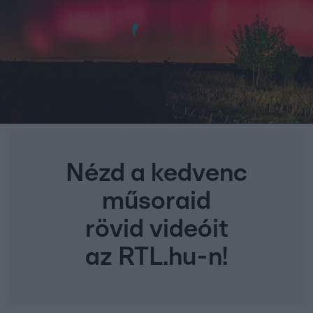
Nézd a kedvenc
műsoraid
rövid videóit
az RTL.hu-n!