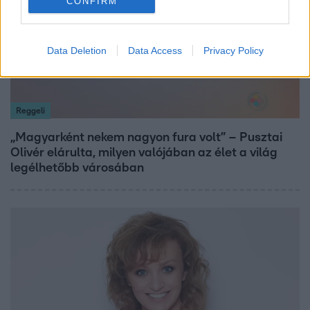
CONFIRM
Data Deletion
Data Access
Privacy Policy
Reggeli
„Magyarként nekem nagyon fura volt” – Pusztai
Olivér elárulta, milyen valójában az élet a világ
legélhetőbb városában