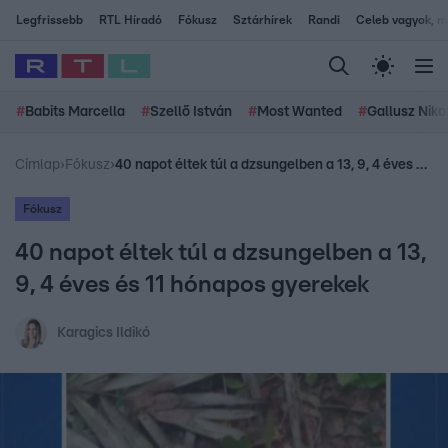
Legfrissebb
RTL Híradó
Fókusz
Sztárhírek
Randi
Celeb vagyok, me
#
Babits Marcella
#
Szellő István
#
Most Wanted
#
Gallusz Niko
Címlap
›
Fókusz
›
40 napot éltek túl a dzsungelben a 13, 9, 4 éves és 11 hónapos gyerekek
Fókusz
40 napot éltek túl a dzsungelben a 13,
9, 4 éves és 11 hónapos gyerekek
Karagics Ildikó