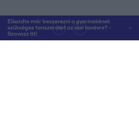
Elkezdte már beszerezni a gyermekének
szükséges tanszereket az idei tanévre? -
Szavazz itt!
Rólunk