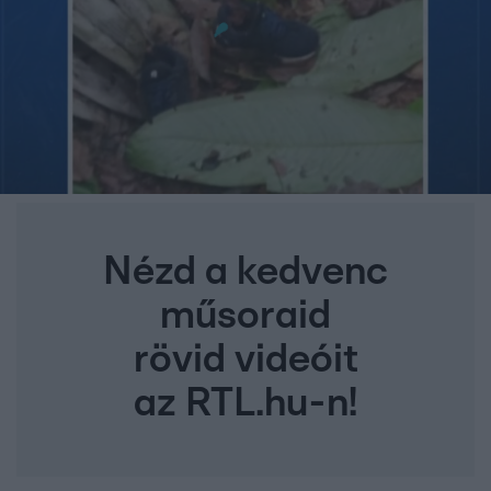
Nézd a kedvenc
műsoraid
rövid videóit
az RTL.hu-n!