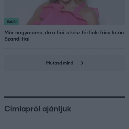
Bulvár
Már nagymama, de a fiai is kész férfiak: friss fotón
Szandi fiai
Mutasd mind
Címlapról ajánljuk