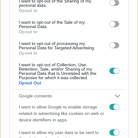
Facebookon is!
not limited to your visit or usage behaviour. You may click to
I want to opt-out of the Sharing of my
personal data.
grant or deny consent to Google and its third-party tags to
Opted In
use your data for below specified purposes in below Google
Követem
consent section.
I want to opt-out of the Sale of my
Personal Data.
Opted In
I want to opt-out of processing my
Personal Data for Targeted Advertising.
Opted In
#
FÓKUSZ
#
VIDEÓ
#
ADÁSRÉSZLETEK
#
KÜLFÖLD
I want to opt-out of Collection, Use,
Retention, Sale, and/or Sharing of my
#
KOLUMBIA
#
LEZUHANT REPÜLŐ
#
TÚLÉLŐK
Personal Data that Is Unrelated with the
Purposes for which it was collected.
Opted Out
Google consents
I want to allow Google to enable storage
related to advertising like cookies on web or
device identifiers in apps.
Népszerű
I want to allow my user data to be sent to