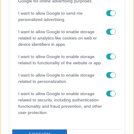
Google for online advertising purposes.
I want to allow Google to send me
17:24
personalized advertising.
I want to allow Google to enable storage
related to analytics like cookies on web or
device identifiers in apps.
I want to allow Google to enable storage
related to functionality of the website or app.
Reggeli
I want to allow Google to enable storage
related to personalization.
„Ha olyan ember keresne meg, akkor sem
vállalnám!” – Détár Enikő megszólalt a politikai
I want to allow Google to enable storage
megkeresésekkel kapcsolatban
related to security, including authentication
functionality and fraud prevention, and other
user protection.
6:35