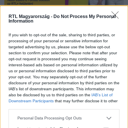
RTL Magyarország -
Do Not Process My Personal
Nézd vissza a Fókusz adásait az RTL+-on!
Information
If you wish to opt-out of the sale, sharing to third parties, or
processing of your personal or sensitive information for
Itt állítsd be, hogy az RTL.hu az elsők között
targeted advertising by us, please use the below opt-out
legyen a Google-találatokban!
section to confirm your selection. Please note that after your
opt-out request is processed you may continue seeing
interest-based ads based on personal information utilized by
us or personal information disclosed to third parties prior to
your opt-out. You may separately opt-out of the further
disclosure of your personal information by third parties on the
IAB’s list of downstream participants. This information may
also be disclosed by us to third parties on the
IAB’s List of
Downstream Participants
that may further disclose it to other
third parties.
Please note that this website/app uses one or more Google
Personal Data Processing Opt Outs
Kövess minket, és értesülj a friss hírekről a
services and may gather and store information including but