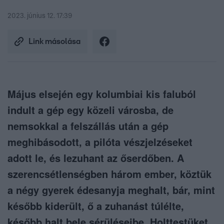
2023. június 12. 17:39
Link másolása
Május elsején egy kolumbiai kis faluból
indult a gép egy közeli városba, de
nemsokkal a felszállás után a gép
meghibásodott, a pilóta vészjelzéseket
adott le, és lezuhant az őserdőben. A
szerencsétlenségben három ember, köztük
a négy gyerek édesanyja meghalt, bár, mint
később kiderült, ő a zuhanást túlélte,
később halt bele sérüléseibe. Holttestüket