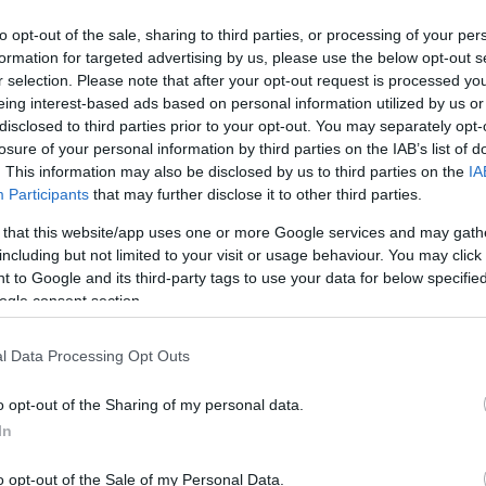
to opt-out of the sale, sharing to third parties, or processing of your per
formation for targeted advertising by us, please use the below opt-out s
r selection. Please note that after your opt-out request is processed y
eing interest-based ads based on personal information utilized by us or
disclosed to third parties prior to your opt-out. You may separately opt-
Link másolása
losure of your personal information by third parties on the IAB’s list of
. This information may also be disclosed by us to third parties on the
IA
Participants
that may further disclose it to other third parties.
 that this website/app uses one or more Google services and may gath
zetés, laptop, mobiltelefon és egy autó – ez
including but not limited to your visit or usage behaviour. You may click 
tensére, akiről péntek óta tudjuk, hogy nem
 to Google and its third-party tags to use your data for below specifi
ogle consent section.
meló győztese hétfőn átvehette új, céges
ta, egy jó munkaerővel nem szigorúnak,
l Data Processing Opt Outs
ig ezt az elvet követi majd Balázzsal is.
o opt-out of the Sharing of my personal data.
In
o opt-out of the Sale of my Personal Data.