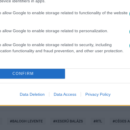
evice identifiers in apps.
o allow Google to enable storage related to functionality of the website
o allow Google to enable storage related to personalization.
o allow Google to enable storage related to security, including
között legyen a Google-találatokban!
cation functionality and fraud prevention, and other user protection.
CONFIRM
Data Deletion
Data Access
Privacy Policy
#
BALOGH LEVENTE
#
KESERŰ BALÁZS
#
RTL
#
CÉGES 