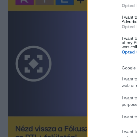
Opted 
I want 
Advertis
Opted 
I want t
of my P
was col
Opted 
Google 
I want t
web or d
I want t
purpose
I want 
I want t