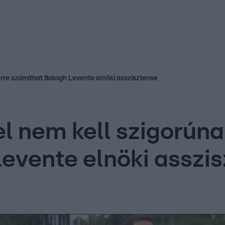
kolett
#
Időjárás
#
RTL műsor
#
Víz
#
Magyar Péter
#
Csillagjeg
erre számíthat Balogh Levente elnöki asszisztense
 nem kell szigorúnak
evente elnöki asszi