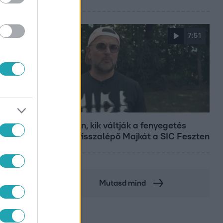
7:51
Fókusz
Megvan, kik váltják a fenyegetés
miatt visszalépő Majkát a SIC Feszten
Mutasd mind