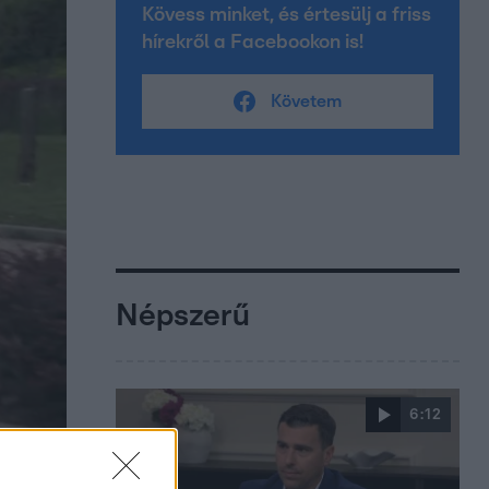
Kövess minket, és értesülj a friss
hírekről a Facebookon is!
Követem
Népszerű
6:12