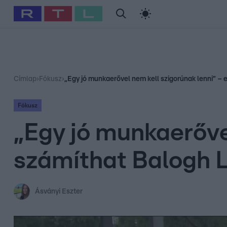
#
Babits Marcella
#
Szellő István
#
Most Wanted
#
Gallusz Ni
Címlap
›
Fókusz
›
„Egy jó munkaerővel nem kell szigorúnak lenni” – 
Fókusz
„Egy jó munkaerővel
számíthat Balogh L
Ásványi Eszter