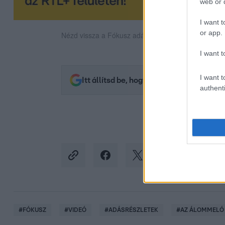
web or d
I want t
or app.
Nézd vissza a Fókusz adásait az RTL+-on!
I want t
I want t
Itt állítsd be, hogy az RTL.hu az elsők 
authenti
#
FÓKUSZ
#
VIDEÓ
#
ADÁSRÉSZLETEK
#
AZ ÁLOMMELÓ