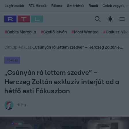
Legfrissebb
RTL Híradó
Fókusz
Sztárhírek
Randi
Celeb vagyok, me
#
Babits Marcella
#
Szellő István
#
Most Wanted
#
Gallusz Niko
Címlap
›
Fókusz
›
„Csúnyán rá lettem szedve” – Herczeg Zoltán exkluzív interjút ad a hétfő esti Fókuszban
Fókusz
„Csúnyán rá lettem szedve” –
Herczeg Zoltán exkluzív interjút ad a
hétfő esti Fókuszban
rtl.hu