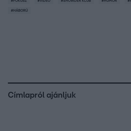
#
FÓKUSZ
#
VIDEÓ
#
SHOWDER KLUB
#
HUMOR
#
#
HÁBORÚ
Címlapról ajánljuk