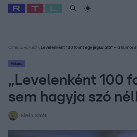
#
Babits Marcella
#
Szellő István
#
Most Wanted
#
Gallusz Ni
Címlap
›
Fókusz
›
„Levelenként 100 forint egy jégsaláta” – a humoris
Fókusz
„Levelenként 100 fo
sem hagyja szó nélk
Kilyén Tamás