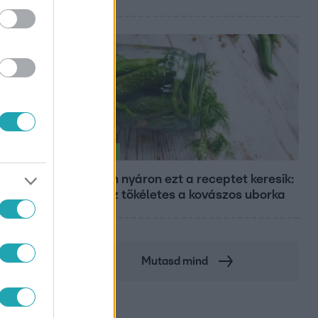
Életmód
Minden nyáron ezt a receptet keresik:
így lesz tökéletes a kovászos uborka
Mutasd mind