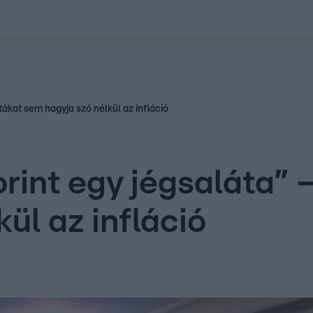
kolett
#
Időjárás
#
RTL műsor
#
Víz
#
Magyar Péter
#
Csillagjeg
tákat sem hagyja szó nélkül az infláció
rint egy jégsaláta” 
ül az infláció