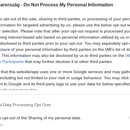
arország -
Do Not Process My Personal Information
to opt-out of the sale, sharing to third parties, or processing of your per
formation for targeted advertising by us, please use the below opt-out s
r selection. Please note that after your opt-out request is processed y
Link másolása
eing interest-based ads based on personal information utilized by us or
disclosed to third parties prior to your opt-out. You may separately opt-
losure of your personal information by third parties on the IAB’s list of
. This information may also be disclosed by us to third parties on the
IA
Participants
that may further disclose it to other third parties.
z önfeledt nevetésé a főszerep az RTL II-
 that this website/app uses one or more Google services and may gath
r Klub új évada és a hazai stand-up comedy
including but not limited to your visit or usage behaviour. You may click 
n megismert fiatal dumagépek is
 to Google and its third-party tags to use your data for below specifi
ogle consent section.
st számláló csapatba. A Showder Klub
őtt meséltek nekünk arról, hogyan, mivel és
l Data Processing Opt Outs
 amit ők sem hagyhatnak szó nélkül.
o opt-out of the Sharing of my personal data.
In