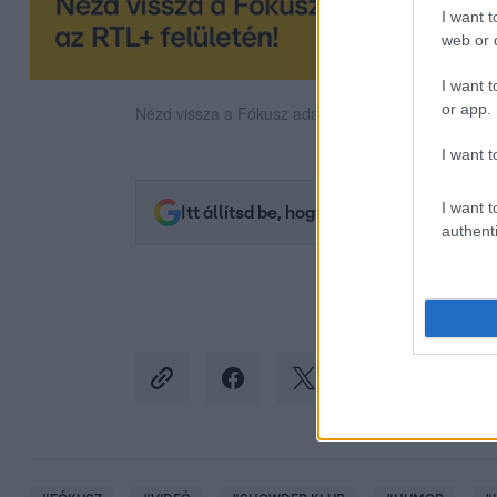
I want t
web or d
I want t
or app.
Nézd vissza a Fókusz adásait az RTL+-on!
I want t
I want t
Itt állítsd be, hogy az RTL.hu az elsők 
authenti