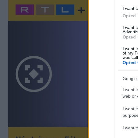
I want t
Opted 
I want 
Advertis
Opted 
I want t
of my P
was col
Opted 
Google 
I want t
web or d
I want t
purpose
I want 