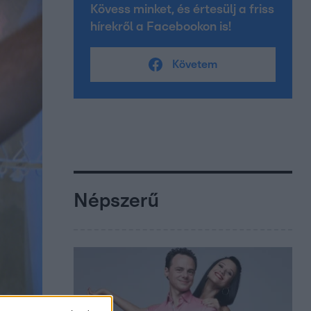
Kövess minket, és értesülj a friss
hírekről a Facebookon is!
Követem
Népszerű