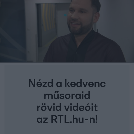
Nézd a kedvenc
műsoraid
rövid videóit
az RTL.hu-n!