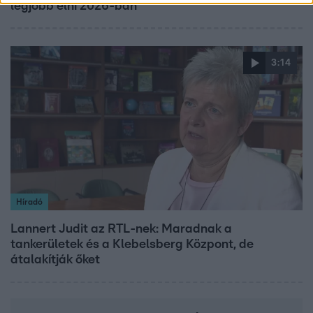
legjobb élni 2026-ban
3:14
Híradó
Lannert Judit az RTL-nek: Maradnak a
tankerületek és a Klebelsberg Központ, de
átalakítják őket