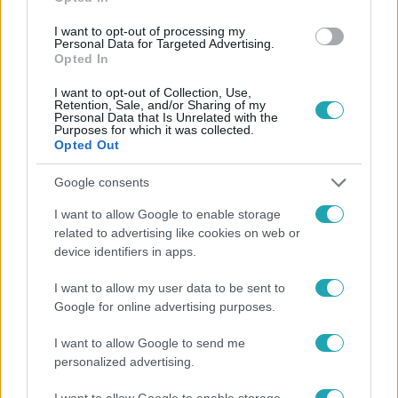
#
EXTRA VIDEÓK
#
RÁCZ-GYURICZA DÓRA
#
SZÜLÉS
I want to opt-out of processing my
#
KISLÁNY
#
KAMILLA
#
BOLDOGSÁG
Personal Data for Targeted Advertising.
Opted In
I want to opt-out of Collection, Use,
Retention, Sale, and/or Sharing of my
Personal Data that Is Unrelated with the
Purposes for which it was collected.
Opted Out
Google consents
Népszerű
I want to allow Google to enable storage
related to advertising like cookies on web or
device identifiers in apps.
I want to allow my user data to be sent to
Google for online advertising purposes.
I want to allow Google to send me
personalized advertising.
I want to allow Google to enable storage