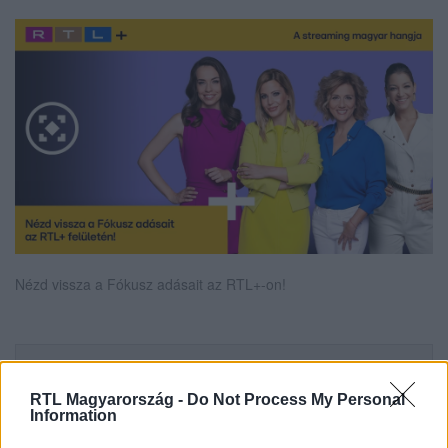
Nézd vissza a Fókusz adásait az RTL+-on!
Itt állítsd be, hogy az RTL.hu az elsők között
legyen a Google-találatokban!
RTL Magyarország -
Do Not Process My Personal
Information