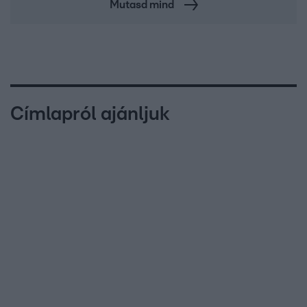
Mutasd mind
Címlapról ajánljuk