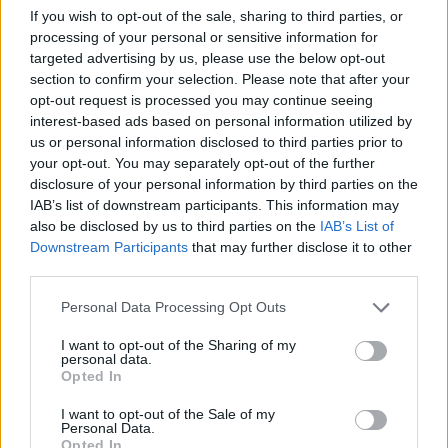
If you wish to opt-out of the sale, sharing to third parties, or
processing of your personal or sensitive information for
targeted advertising by us, please use the below opt-out
section to confirm your selection. Please note that after your
opt-out request is processed you may continue seeing
interest-based ads based on personal information utilized by
us or personal information disclosed to third parties prior to
your opt-out. You may separately opt-out of the further
disclosure of your personal information by third parties on the
Kövess minket, és értesülj a friss hírekről a
IAB’s list of downstream participants. This information may
also be disclosed by us to third parties on the
IAB’s List of
Facebookon is!
Downstream Participants
that may further disclose it to other
third parties.
Követem
Please note that this website/app uses one or more Google
Personal Data Processing Opt Outs
services and may gather and store information including but
not limited to your visit or usage behaviour. You may click to
I want to opt-out of the Sharing of my
personal data.
grant or deny consent to Google and its third-party tags to
Opted In
use your data for below specified purposes in below Google
consent section.
I want to opt-out of the Sale of my
#
FÓKUSZ
#
BULVÁR
#
RÁCZ JENŐ
Personal Data.
Opted In