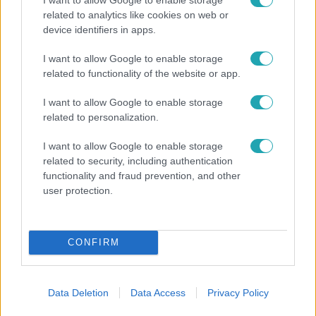
related to analytics like cookies on web or
device identifiers in apps.
Bulvár
I want to allow Google to enable storage
Pluszpénzes légkondi, elfogyott jég, zöld rántotta:
related to functionality of the website or app.
Járai Máté kiakadt Siófokon
I want to allow Google to enable storage
related to personalization.
I want to allow Google to enable storage
related to security, including authentication
functionality and fraud prevention, and other
user protection.
CONFIRM
Nagyvilág
Data Deletion
Data Access
Privacy Policy
Nem Bécs lett az első: ezekben a városokban a