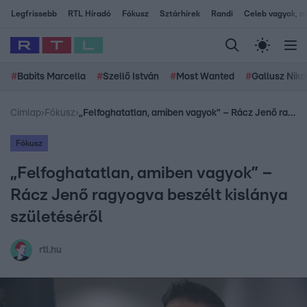
Legfrissebb
RTL Híradó
Fókusz
Sztárhírek
Randi
Celeb vagyok, me
#
Babits Marcella
#
Szellő István
#
Most Wanted
#
Gallusz Niko
Címlap
›
Fókusz
›
„Felfoghatatlan, amiben vagyok” – Rácz Jenő ragyogva beszélt kislánya születéséről
Fókusz
„Felfoghatatlan, amiben vagyok” –
Rácz Jenő ragyogva beszélt kislánya
születéséről
rtl.hu