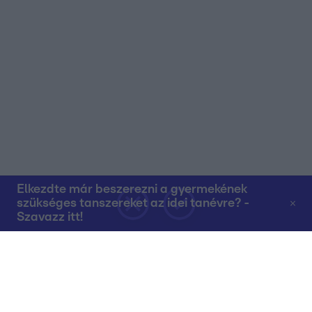
Elkezdte már beszerezni a gyermekének
szükséges tanszereket az idei tanévre? -
Szavazz itt!