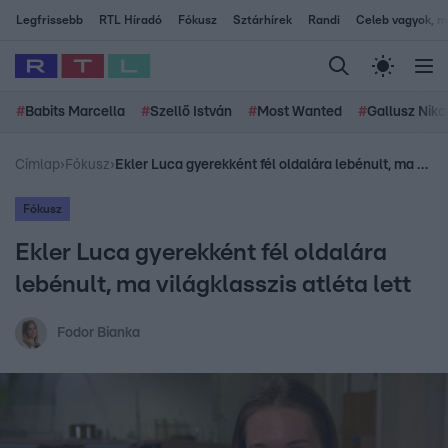
Legfrissebb
RTL Híradó
Fókusz
Sztárhírek
Randi
Celeb vagyok, me
#
Babits Marcella
#
Szellő István
#
Most Wanted
#
Gallusz Niko
Címlap
›
Fókusz
›
Ekler Luca gyerekként fél oldalára lebénult, ma világklasszis atléta lett
Fókusz
Ekler Luca gyerekként fél oldalára
lebénult, ma világklasszis atléta lett
Fodor Bianka