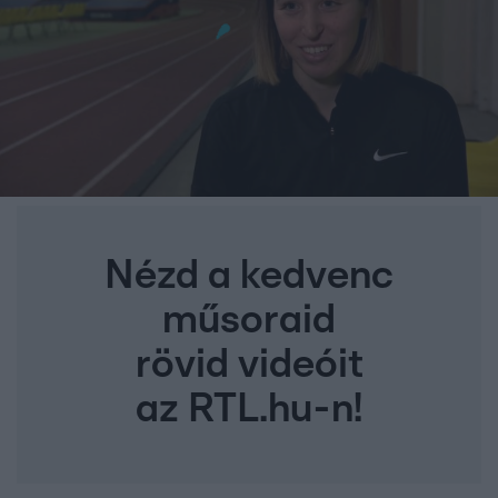
Nézd a kedvenc
műsoraid
rövid videóit
az RTL.hu-n!