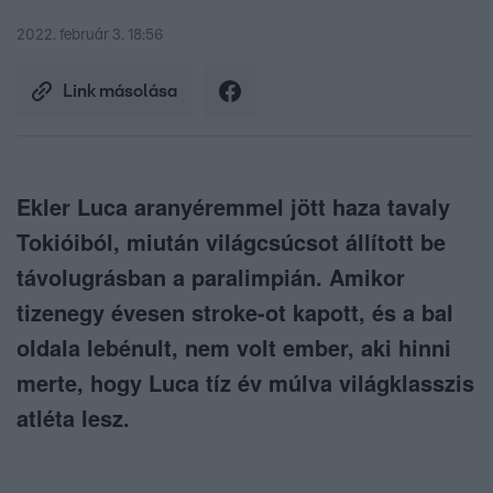
2022. február 3. 18:56
Link másolása
Ekler Luca aranyéremmel jött haza tavaly
Tokióiból, miután világcsúcsot állított be
távolugrásban a paralimpián. Amikor
tizenegy évesen stroke-ot kapott, és a bal
oldala lebénult, nem volt ember, aki hinni
merte, hogy Luca tíz év múlva világklasszis
atléta lesz.