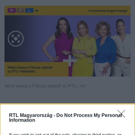
Nézd vissza a Fókusz adásait az RTL+-on!
Itt állítsd be, hogy az RTL.hu az elsők között
RTL Magyarország -
Do Not Process My Personal
legyen a Google-találatokban!
Information
If you wish to opt-out of the sale, sharing to third parties, or