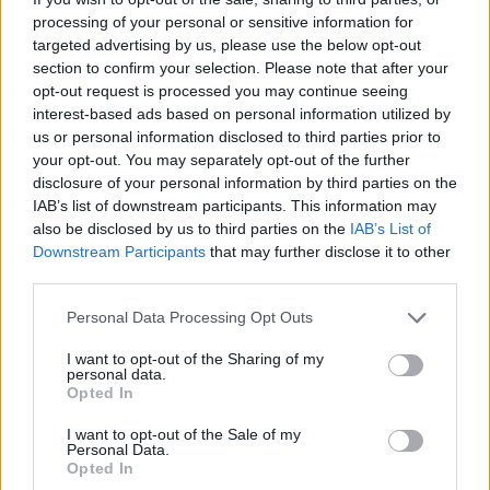
processing of your personal or sensitive information for
targeted advertising by us, please use the below opt-out
section to confirm your selection. Please note that after your
opt-out request is processed you may continue seeing
interest-based ads based on personal information utilized by
us or personal information disclosed to third parties prior to
your opt-out. You may separately opt-out of the further
disclosure of your personal information by third parties on the
IAB’s list of downstream participants. This information may
Kövess minket, és értesülj a friss hírekről a
also be disclosed by us to third parties on the
IAB’s List of
Facebookon is!
Downstream Participants
that may further disclose it to other
third parties.
Követem
Please note that this website/app uses one or more Google
Personal Data Processing Opt Outs
services and may gather and store information including but
not limited to your visit or usage behaviour. You may click to
I want to opt-out of the Sharing of my
personal data.
grant or deny consent to Google and its third-party tags to
Opted In
use your data for below specified purposes in below Google
consent section.
I want to opt-out of the Sale of my
Personal Data.
#
FÓKUSZ
#
ADÁSRÉSZLETEK
#
EKLER LUCA
#
RTL
Opted In