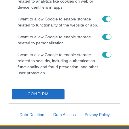
related to analytics like cookies on web or
Életmód
device identifiers in apps.
Kitört a lecsó-láz! Íme 3 tuti recept az
I want to allow Google to enable storage
elkészítéséhez
related to functionality of the website or app.
I want to allow Google to enable storage
related to personalization.
I want to allow Google to enable storage
related to security, including authentication
functionality and fraud prevention, and other
user protection.
CONFIRM
Bulvár
Data Deletion
Data Access
Privacy Policy
Már nagymama, de a fiai is kész férfiak: friss fotón
Szandi fiai