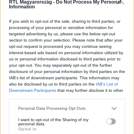
legyen a Google-találatokban!
RTL Magyarország -
Do Not Process My Personal
Information
If you wish to opt-out of the sale, sharing to third parties, or
processing of your personal or sensitive information for
targeted advertising by us, please use the below opt-out
section to confirm your selection. Please note that after your
opt-out request is processed you may continue seeing
interest-based ads based on personal information utilized by
us or personal information disclosed to third parties prior to
your opt-out. You may separately opt-out of the further
disclosure of your personal information by third parties on the
IAB’s list of downstream participants. This information may
Kövess minket, és értesülj a friss hírekről a
also be disclosed by us to third parties on the
IAB’s List of
Facebookon is!
Downstream Participants
that may further disclose it to other
third parties.
Követem
Please note that this website/app uses one or more Google
Personal Data Processing Opt Outs
services and may gather and store information including but
not limited to your visit or usage behaviour. You may click to
I want to opt-out of the Sharing of my
personal data.
grant or deny consent to Google and its third-party tags to
Opted In
use your data for below specified purposes in below Google