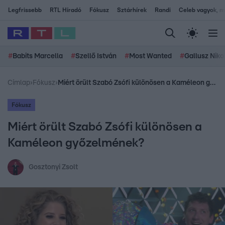
Legfrissebb
RTL Híradó
Fókusz
Sztárhírek
Randi
Celeb vagyok, me
#
Babits Marcella
#
Szellő István
#
Most Wanted
#
Gallusz Niko
Címlap
›
Fókusz
›
Miért örült Szabó Zsófi különösen a Kaméleon győzelmének?
Fókusz
Miért örült Szabó Zsófi különösen a
Kaméleon győzelmének?
Gosztonyi Zsolt