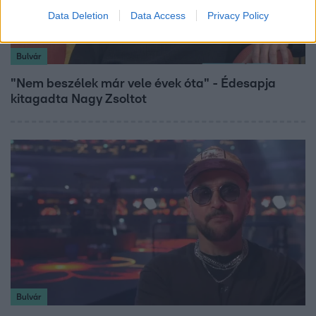
Data Deletion
Data Access
Privacy Policy
Bulvár
"Nem beszélek már vele évek óta" - Édesapja
kitagadta Nagy Zsoltot
Bulvár