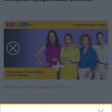
Nézd vissza a Fókusz adásait az RTL+-on!
Itt állítsd be, hogy az RTL.hu az elsők között