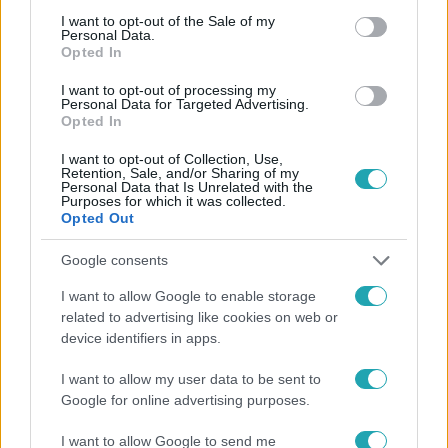
consent section.
I want to opt-out of the Sale of my
#
FÓKUSZ
#
ADÁSRÉSZLETEK
#
SZABÓ ZSÓFI
Personal Data.
Opted In
#
ÁLARCOS ÉNEKES
#
NAGY ERVIN
#
RTL
I want to opt-out of processing my
#
KULISSZATITKOK
#
SZABÓ KIMMEL TAMÁS
Personal Data for Targeted Advertising.
Opted In
#
CSERPES LAURA
#
VASTAG TAMÁS
#
SZANDI
I want to opt-out of Collection, Use,
#
FLUOR TOMI
Retention, Sale, and/or Sharing of my
Personal Data that Is Unrelated with the
Purposes for which it was collected.
Opted Out
Google consents
I want to allow Google to enable storage
related to advertising like cookies on web or
device identifiers in apps.
Népszerű
I want to allow my user data to be sent to
Google for online advertising purposes.
I want to allow Google to send me