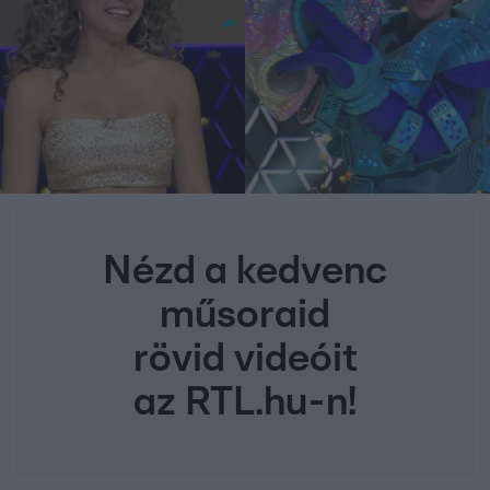
Nézd a kedvenc
műsoraid
rövid videóit
az RTL.hu-n!