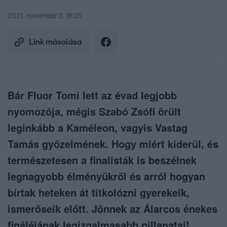
2021. november 2. 18:25
Link másolása
Bár Fluor Tomi lett az évad legjobb
nyomozója, mégis Szabó Zsófi örült
leginkább a Kaméleon, vagyis Vastag
Tamás győzelmének. Hogy miért kiderül, és
természetesen a finalisták is beszélnek
legnagyobb élményükről és arról hogyan
bírtak heteken át titkolózni gyerekeik,
ismerőseik előtt. Jönnek az Álarcos énekes
fináléjának legizgalmasabb pillanatai!