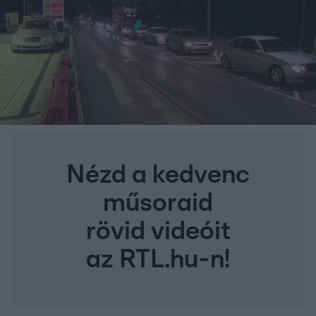
Nézd a kedvenc
műsoraid
rövid videóit
az RTL.hu-n!