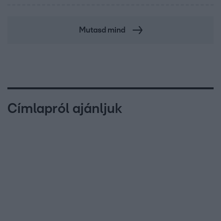
Mutasd mind
Címlapról ajánljuk