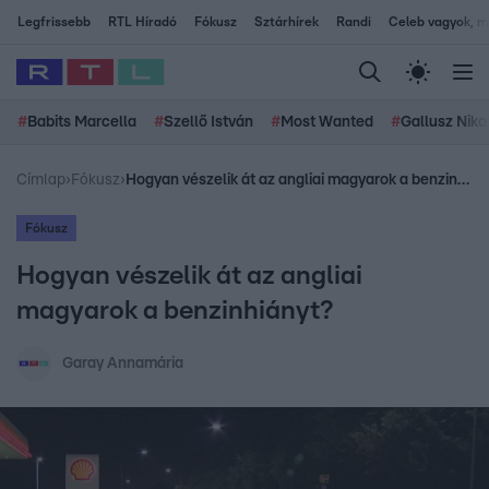
Legfrissebb
RTL Híradó
Fókusz
Sztárhírek
Randi
Celeb vagyok, me
#
Babits Marcella
#
Szellő István
#
Most Wanted
#
Gallusz Niko
Címlap
›
Fókusz
›
Hogyan vészelik át az angliai magyarok a benzinhiányt?
Fókusz
Hogyan vészelik át az angliai
magyarok a benzinhiányt?
Garay Annamária