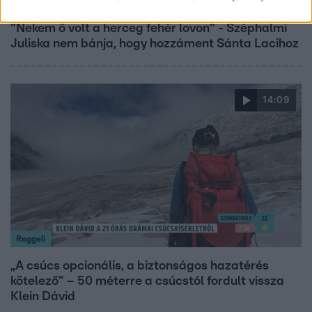
Bulvár
"Nekem ő volt a herceg fehér lovon" - Széphalmi
Juliska nem bánja, hogy hozzáment Sánta Lacihoz
14:09
Reggeli
„A csúcs opcionális, a biztonságos hazatérés
kötelező” – 50 méterre a csúcstól fordult vissza
Klein Dávid