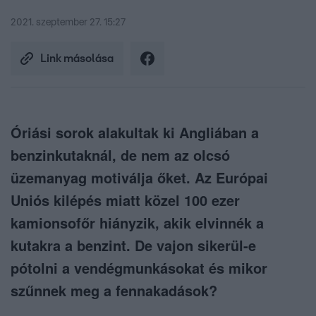
2021. szeptember 27. 15:27
Link másolása
Óriási sorok alakultak ki Angliában a
benzinkutaknál, de nem az olcsó
üzemanyag motiválja őket. Az Európai
Uniós kilépés miatt közel 100 ezer
kamionsofőr hiányzik, akik elvinnék a
kutakra a benzint. De vajon sikerül-e
pótolni a vendégmunkásokat és mikor
szűnnek meg a fennakadások?