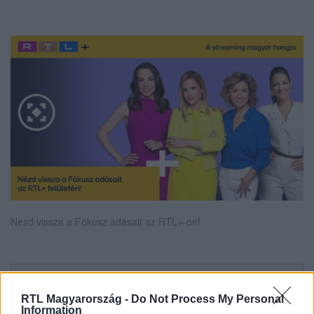
Nézd vissza a Fókusz adásait az RTL+-on!
Itt állítsd be, hogy az RTL.hu az elsők között
legyen a Google-találatokban!
RTL Magyarország -
Do Not Process My Personal
Information