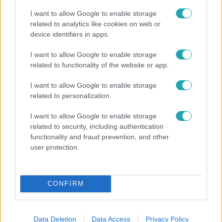
I want to allow Google to enable storage
related to analytics like cookies on web or
device identifiers in apps.
Híradó
I want to allow Google to enable storage
Lannert Judit az RTL-nek: Maradnak a
related to functionality of the website or app.
tankerületek és a Klebelsberg Központ, de
átalakítják őket
I want to allow Google to enable storage
related to personalization.
I want to allow Google to enable storage
related to security, including authentication
functionality and fraud prevention, and other
user protection.
CONFIRM
Data Deletion
Data Access
Privacy Policy