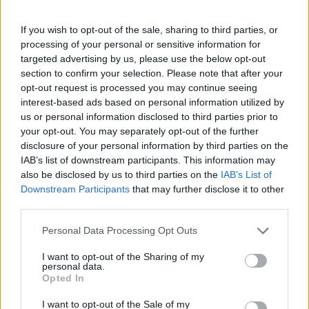
If you wish to opt-out of the sale, sharing to third parties, or
processing of your personal or sensitive information for
targeted advertising by us, please use the below opt-out
section to confirm your selection. Please note that after your
opt-out request is processed you may continue seeing
interest-based ads based on personal information utilized by
us or personal information disclosed to third parties prior to
your opt-out. You may separately opt-out of the further
disclosure of your personal information by third parties on the
IAB’s list of downstream participants. This information may
Kövess minket, és értesülj a friss hírekről a
also be disclosed by us to third parties on the
IAB’s List of
Facebookon is!
Downstream Participants
that may further disclose it to other
third parties.
Követem
Please note that this website/app uses one or more Google
Personal Data Processing Opt Outs
services and may gather and store information including but
not limited to your visit or usage behaviour. You may click to
I want to opt-out of the Sharing of my
personal data.
grant or deny consent to Google and its third-party tags to
Opted In
use your data for below specified purposes in below Google
consent section.
I want to opt-out of the Sale of my
#
FÓKUSZ
#
ADÁSRÉSZLETEK
#
KÜLFÖLD