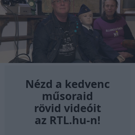
Nézd a kedvenc műsoraid rövi
Nézd a kedvenc
műsoraid
rövid videóit
az RTL.hu-n!