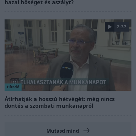
hazai hőséget és aszályt?
2:37
Híradó
Átírhatják a hosszú hétvégét: még nincs
döntés a szombati munkanapról
Mutasd mind