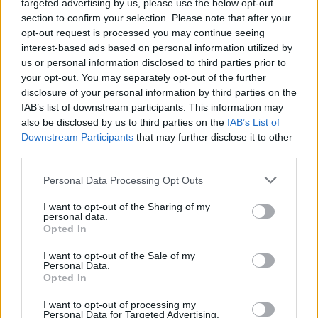
targeted advertising by us, please use the below opt-out
section to confirm your selection. Please note that after your
opt-out request is processed you may continue seeing
interest-based ads based on personal information utilized by
us or personal information disclosed to third parties prior to
your opt-out. You may separately opt-out of the further
disclosure of your personal information by third parties on the
IAB’s list of downstream participants. This information may
also be disclosed by us to third parties on the
IAB’s List of
Downstream Participants
that may further disclose it to other
third parties.
Kövess minket, és értesülj a friss
Please note that this website/app uses one or more Google
Personal Data Processing Opt Outs
hírekről a Facebookon is!
services and may gather and store information including but
not limited to your visit or usage behaviour. You may click to
I want to opt-out of the Sharing of my
personal data.
Követem
grant or deny consent to Google and its third-party tags to
Opted In
use your data for below specified purposes in below Google
consent section.
I want to opt-out of the Sale of my
Personal Data.
Opted In
I want to opt-out of processing my
Personal Data for Targeted Advertising.
#
FÓKUSZ
#
ADÁSRÉSZLETEK
#
SZEGED
#
VASÚT