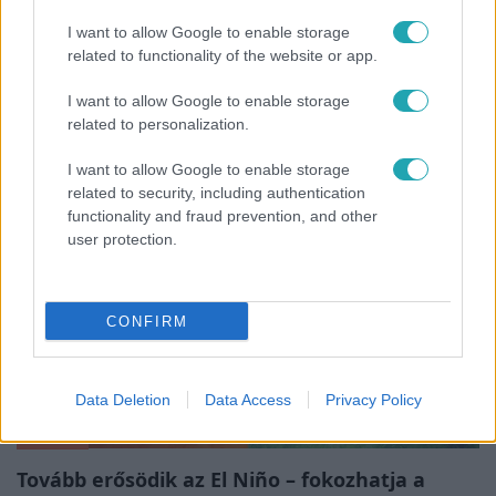
I want to allow Google to enable storage
related to functionality of the website or app.
Európa
Megválasztották Európa legszebb épületét –
I want to allow Google to enable storage
magyar lett az első
related to personalization.
I want to allow Google to enable storage
related to security, including authentication
functionality and fraud prevention, and other
user protection.
CONFIRM
Data Deletion
Data Access
Privacy Policy
Időjárás
Tovább erősödik az El Niño – fokozhatja a