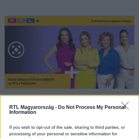
Nézd vissza a Fókusz adásait az RTL+-on!
RTL Magyarország -
Do Not Process My Personal
Information
Itt állítsd be, hogy az RTL.hu az elsők között
If you wish to opt-out of the sale, sharing to third parties, or
legyen a Google-találatokban!
processing of your personal or sensitive information for