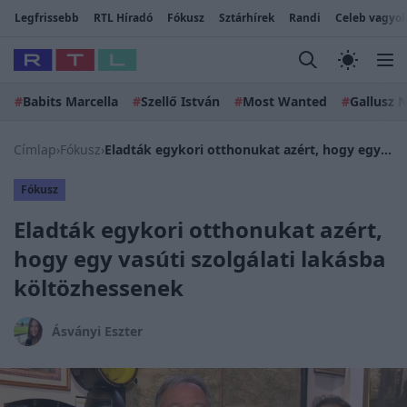
Legfrissebb
RTL Híradó
Fókusz
Sztárhírek
Randi
Celeb vagyok
#
Babits Marcella
#
Szellő István
#
Most Wanted
#
Gallusz N
Címlap
›
Fókusz
›
Eladták egykori otthonukat azért, hogy egy vasúti szolgálati lakásba költözhessenek
Fókusz
Eladták egykori otthonukat azért,
hogy egy vasúti szolgálati lakásba
költözhessenek
Ásványi Eszter