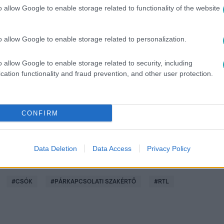
o allow Google to enable storage related to functionality of the website
o allow Google to enable storage related to personalization.
között legyen a Google-találatokban!
o allow Google to enable storage related to security, including
cation functionality and fraud prevention, and other user protection.
CONFIRM
Data Deletion
Data Access
Privacy Policy
#
CSÓK
#
PÁRKAPCSOLATI SZAKÉRTŐ
#
RTL