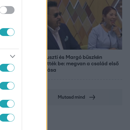
Bulvár
Bódi Guszti és Margó büszkén
jelentették be: megvan a család első
diplomása
Mutasd mind