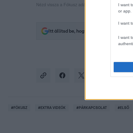
Nézd vissza a Fókusz adásait az RTL+-on!
I want t
or app.
I want t
Itt állítsd be, hogy az RTL.hu az elsők 
I want t
authenti
#
FÓKUSZ
#
EXTRA VIDEÓK
#
PÁRKAPCSOLAT
#
ELSŐ