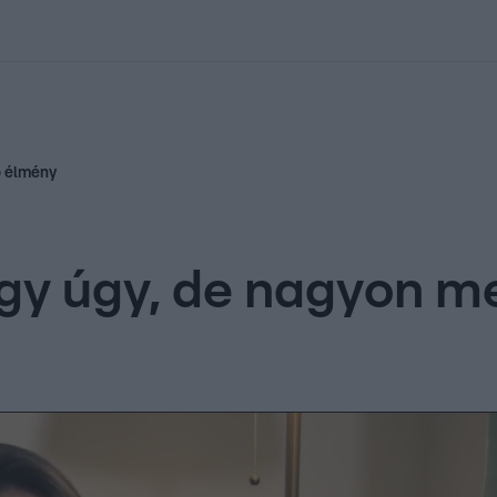
kolett
#
Időjárás
#
RTL műsor
#
Víz
#
Magyar Péter
#
Csillagjeg
ó élmény
gy úgy, de nagyon m