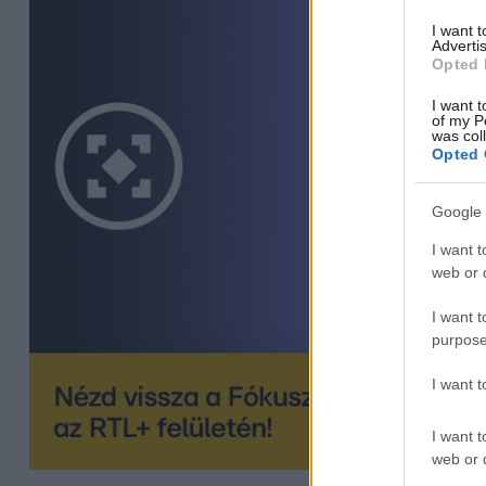
I want 
Advertis
Opted 
I want t
of my P
was col
Opted 
Google 
I want t
web or d
I want t
purpose
I want 
I want t
web or d