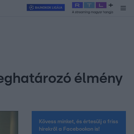
y
#
RTL+
#
Exek csatája 2026
#
Celeb vagyok, ments ki innen
#
H
eghatározó élmény
Kövess minket, és értesülj a friss
hírekről a Facebookon is!