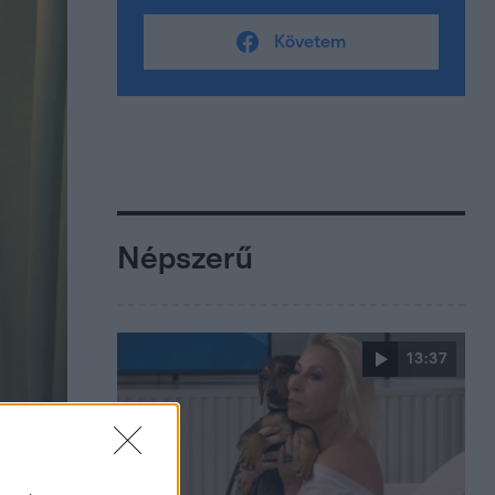
Követem
Népszerű
13:37