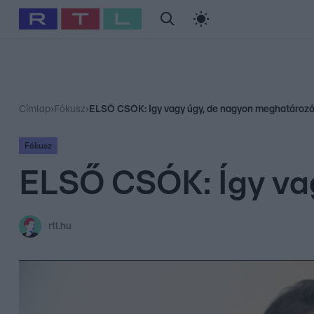
#
Babits Marcella
#
Szellő István
#
Most Wanted
#
Gallusz Ni
Címlap
›
Fókusz
›
ELSŐ CSÓK: Így vagy úgy, de nagyon meghatároz
Fókusz
ELSŐ CSÓK: Így va
rtl.hu