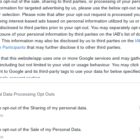
to opt-out of the sale, sharing to third parties, or processing of your per
formation for targeted advertising by us, please use the below opt-out s
r selection. Please note that after your opt-out request is processed y
Link másolása
eing interest-based ads based on personal information utilized by us or
disclosed to third parties prior to your opt-out. You may separately opt-
losure of your personal information by third parties on the IAB’s list of
. This information may also be disclosed by us to third parties on the
IA
Participants
that may further disclose it to other third parties.
s sikerül, meghatározó. Ez az első olyan
 that this website/app uses one or more Google services and may gath
 testhez kapcsolódik. Épp ezért lenne
including but not limited to your visit or usage behaviour. You may click 
áncsiság, vagy épp a kivagyiság vigye bele,
 to Google and its third-party tags to use your data for below specifi
ogle consent section.
 mögötte, mondja Bánitzky Kata
l Data Processing Opt Outs
o opt-out of the Sharing of my personal data.
In
o opt-out of the Sale of my Personal Data.
In