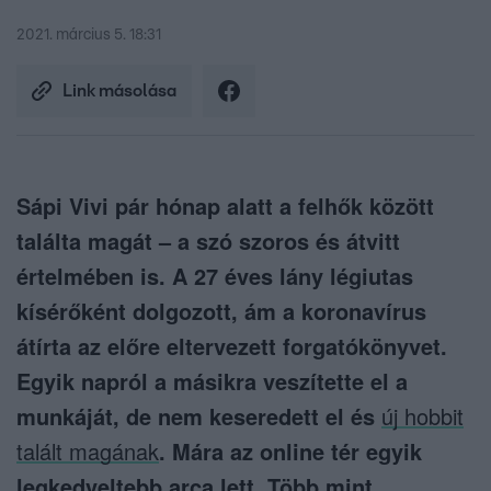
2021. március 5. 18:31
Link másolása
Sápi Vivi pár hónap alatt a felhők között
találta magát – a szó szoros és átvitt
értelmében is. A 27 éves lány légiutas
kísérőként dolgozott, ám a koronavírus
átírta az előre eltervezett forgatókönyvet.
Egyik napról a másikra veszítette el a
munkáját, de nem keseredett el és
új hobbit
talált magának
. Mára az online tér egyik
legkedveltebb arca lett. Több mint