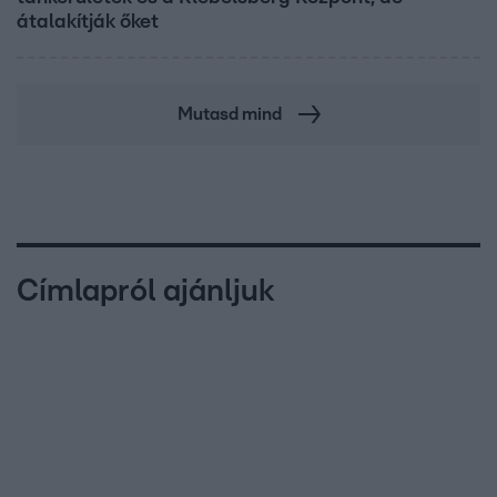
átalakítják őket
Mutasd mind
Címlapról ajánljuk