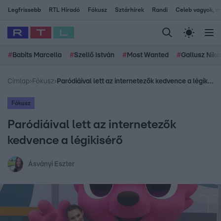
Legfrissebb
RTL Híradó
Fókusz
Sztárhírek
Randi
Celeb vagyok, me
#
Babits Marcella
#
Szellő István
#
Most Wanted
#
Gallusz Niko
Címlap
›
Fókusz
›
Paródiáival lett az internetezők kedvence a légikisérő
Fókusz
Paródiáival lett az internetezők
kedvence a légikisérő
Ásványi Eszter