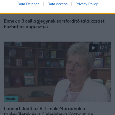
Data Deletion
Data Access
Privacy Policy
Horoszkóp
Ennek a 3 csillagjegynek sorsfordító találkozást
hozhat az augusztus
3:14
Híradó
Lannert Judit az RTL-nek: Maradnak a
tankerületek és a Klebelsberg Központ, de