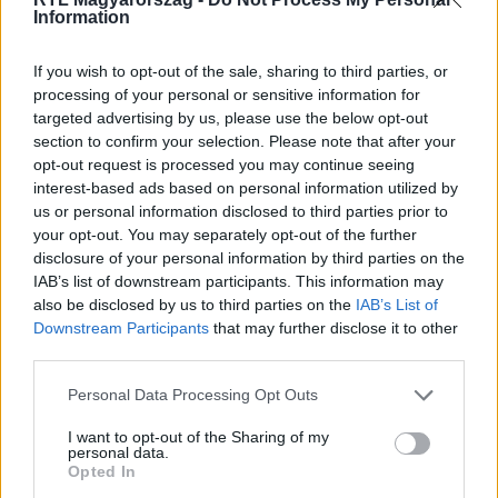
Information
Itt állítsd be, hogy az RTL.hu az elsők között
legyen a Google-találatokban!
If you wish to opt-out of the sale, sharing to third parties, or
processing of your personal or sensitive information for
targeted advertising by us, please use the below opt-out
section to confirm your selection. Please note that after your
opt-out request is processed you may continue seeing
interest-based ads based on personal information utilized by
us or personal information disclosed to third parties prior to
your opt-out. You may separately opt-out of the further
disclosure of your personal information by third parties on the
IAB’s list of downstream participants. This information may
also be disclosed by us to third parties on the
IAB’s List of
Downstream Participants
that may further disclose it to other
Kövess minket, és értesülj a friss hírekről a
third parties.
Facebookon is!
Please note that this website/app uses one or more Google
Personal Data Processing Opt Outs
services and may gather and store information including but
Követem
not limited to your visit or usage behaviour. You may click to
I want to opt-out of the Sharing of my
personal data.
grant or deny consent to Google and its third-party tags to
Opted In
use your data for below specified purposes in below Google