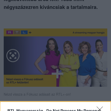
négyszázezren kíváncsiak a tartalmaira.
Nézd vissza a Fókusz adásait az RTL+-on!
RTL Magyarország -
Do Not Process My Personal