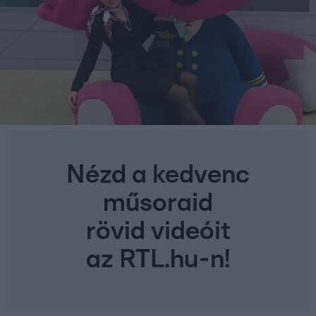
Nézd a kedvenc
műsoraid
rövid videóit
az RTL.hu-n!